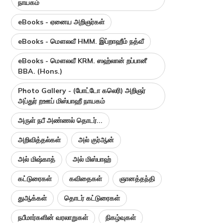
நாயகம்
eBooks - ஏனைய அறிஞர்கள்
eBooks - மௌலவீ HMM. இப்றாஹீம் நத்வீ
eBooks - மௌலவீ KRM. ஸஹ்லான் றப்பானீ
BBA. (Hons.)
Photo Gallery - (போட்டோ கலெரி) அறிஞர்
அப்துர் றஊப் மிஸ்பாஹீ நாயகம்
அருள் நபீ அண்ணல் தொடர்...
அறிவித்தல்கள்
அல் குர்ஆன்
அல் மிஷ்காத்
அல் மிஸ்பாஹ்
கட்டுரைகள்
கவிதைகள்
ஞானத்தந்தி
துஆக்கள்
தொடர் கட்டுரைகள்
நபீமார்களின் வரலாறுகள்
நிகழ்வுகள்