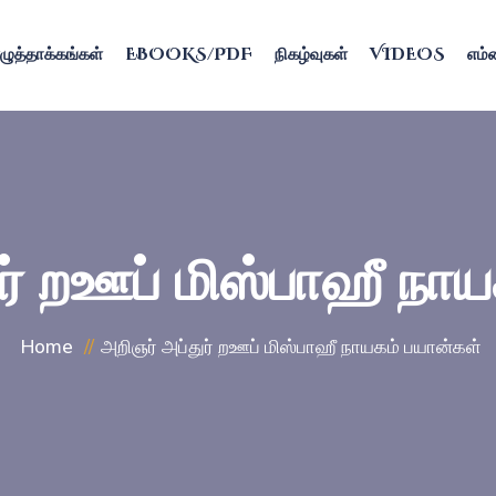
ழுத்தாக்கங்கள்
EBOOKS/PDF
நிகழ்வுகள்
VIDEOS
எம்ம
ர் றஊப் மிஸ்பாஹீ நா
Home
அறிஞர் அப்துர் றஊப் மிஸ்பாஹீ நாயகம் பயான்கள்