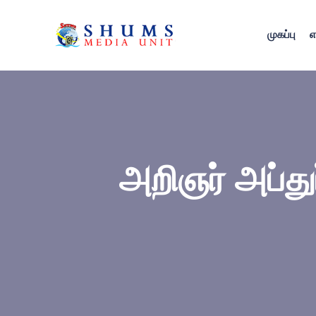
முகப்பு
எ
அறிஞர் அப்து