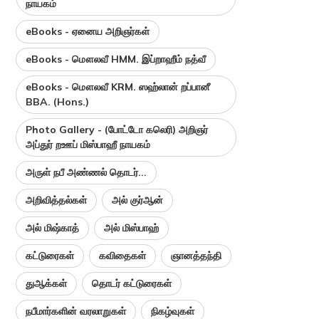
நாயகம்
eBooks - ஏனைய அறிஞர்கள்
eBooks - மௌலவீ HMM. இப்றாஹீம் நத்வீ
eBooks - மௌலவீ KRM. ஸஹ்லான் றப்பானீ
BBA. (Hons.)
Photo Gallery - (போட்டோ கலெரி) அறிஞர்
அப்துர் றஊப் மிஸ்பாஹீ நாயகம்
அருள் நபீ அண்ணல் தொடர்...
அறிவித்தல்கள்
அல் குர்ஆன்
அல் மிஷ்காத்
அல் மிஸ்பாஹ்
கட்டுரைகள்
கவிதைகள்
ஞானத்தந்தி
துஆக்கள்
தொடர் கட்டுரைகள்
நபீமார்களின் வரலாறுகள்
நிகழ்வுகள்