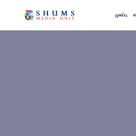
முகப்பு
எ