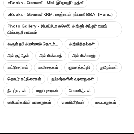
eBooks - மௌலவீ HMM. இப்றாஹீம் நத்வீ
eBooks - மௌலவீ KRM. ஸஹ்லான் றப்பானீ BBA. (Hons.)
Photo Gallery - (போட்டோ கலெரி) அறிஞர் அப்துர் றஊப்
மிஸ்பாஹீ நாயகம்
அருள் நபீ அண்ணல் தொடர்...
அறிவித்தல்கள்
அல் குர்ஆன்
அல் மிஷ்காத்
அல் மிஸ்பாஹ்
கட்டுரைகள்
கவிதைகள்
ஞானத்தந்தி
துஆக்கள்
தொடர் கட்டுரைகள்
நபீமார்களின் வரலாறுகள்
நிகழ்வுகள்
மறுப்புரைகள்
மௌலித்கள்
வலீமார்களின் வரலாறுகள்
வெளியீடுகள்
ஸலவாதுகள்