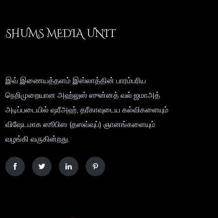
SHUMS MEDIA UNIT
இவ் இணையத்தளம் இஸ்லாத்தின் பாரம்பரிய
நெறிமுறையான அஹ்லுஸ் ஸுன்னத் வல் ஜமாஅத்
அடிப்படையில் ஷரீஅஹ், தரீகாவுடைய கல்விகளையும்
விஷேடமாக ஸூபிஸ (தஸவ்வுப்) ஞானங்களையும்
வழங்கி வருகின்றது.