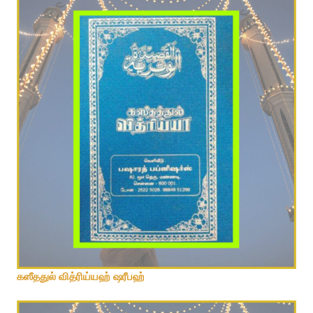
கஸீததுல் வித்ரிய்யஹ் ஷரீபஹ்