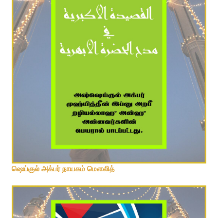
ஷெய்குல் அக்பர் நாயகம் மௌலித்