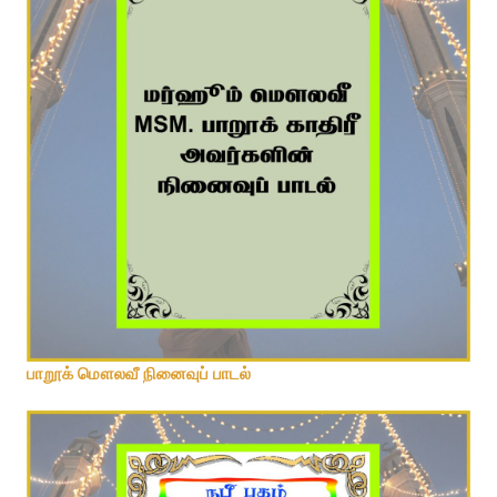
பாறூக் மௌலவீ நினைவுப் பாடல்