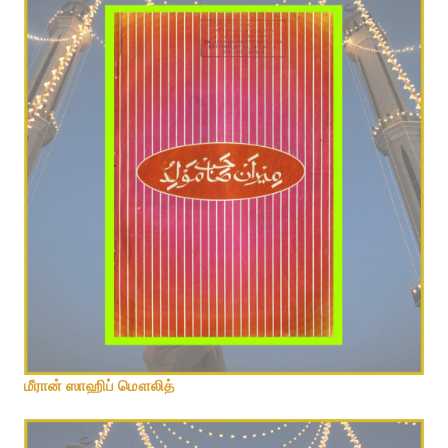
மீரான் ஸாஹிப் மௌலித்