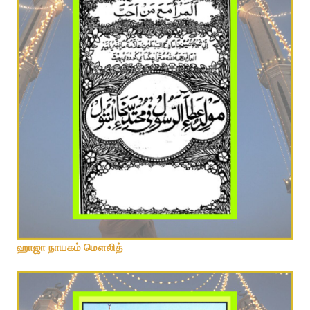
ஹாஜா நாயகம் மௌலித்