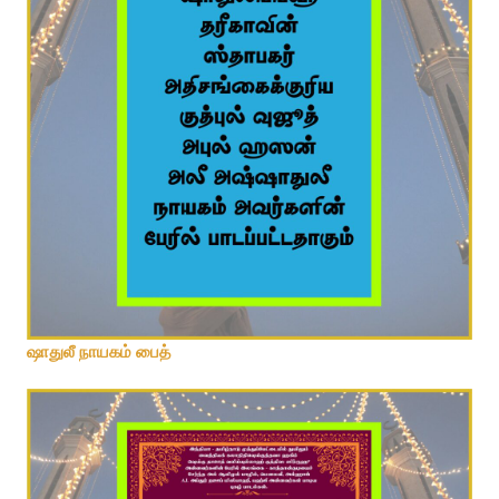
ஷெய்கு தாஊத் வலிய்யுல்லாஹ் பைத்