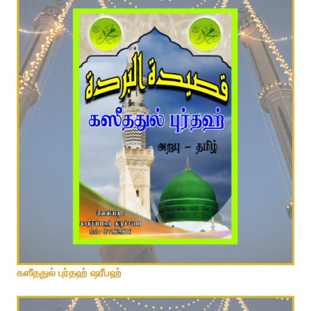
கஸீததுல் புர்தஹ் ஷரீபஹ்