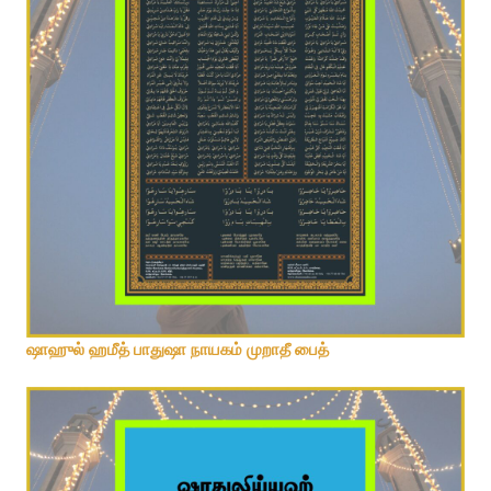
ஷாதுலீ நாயகம் பைத்