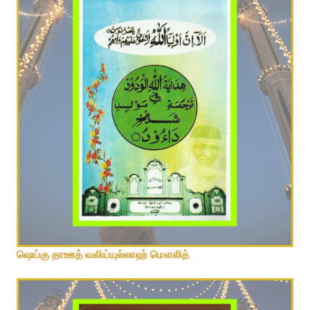
ஷெய்கு தாஊத் வலிய்யுல்லாஹ் மௌலித்