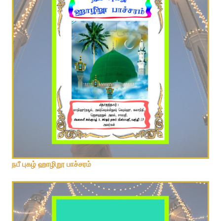
நபீ புகழ் ஹாழிறூ பாச்சரம்