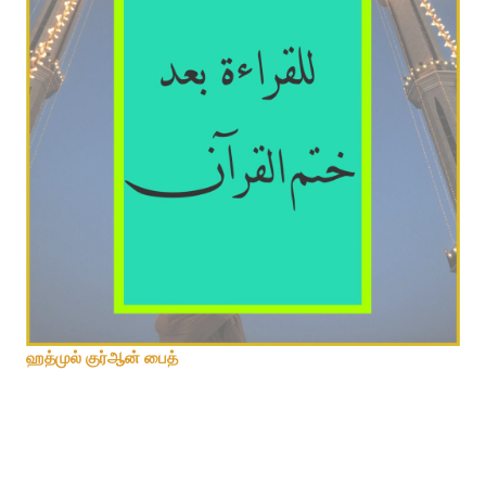
ஹத்முல் குர்ஆன் பைத்
ஹாஜாஜீ
ஹாழிறூ
பாச்சரம்