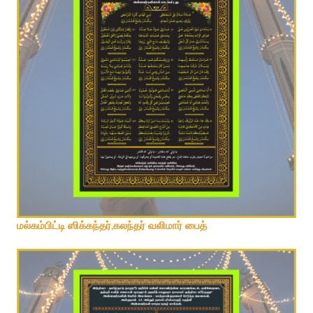
ஷாஹுல் ஹமீத் பாதுஷா நாயகம் முறாதீ பைத்