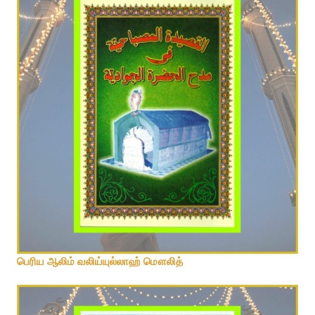
பெரிய ஆலிம் வலிய்யுல்லாஹ் மௌலித்