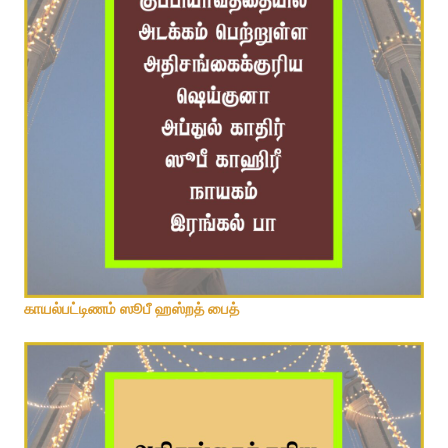
ஹைதறாபாத் ஸூபீ நாயகம் பைத்