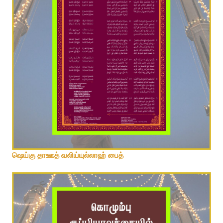
காயல்பட்டிணம் ஸூபீ ஹஸ்றத் பைத்