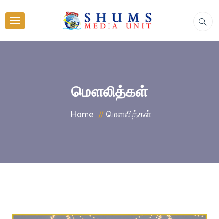
மௌலித்கள்
மௌலித்கள்
Home