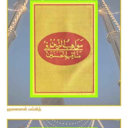
ஹஸனைன் மவ்லித்