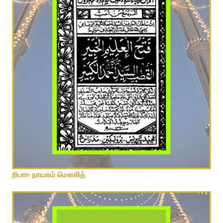
றிபாஈ நாயகம் மௌலித்