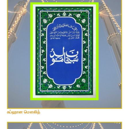
சுப்ஹான மௌலித்