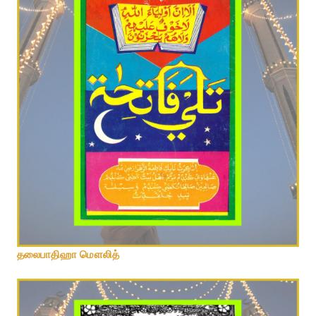
தலைபாதிஹா மௌலித்