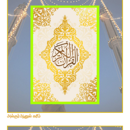
அல்குர்ஆனுல் கரீம்