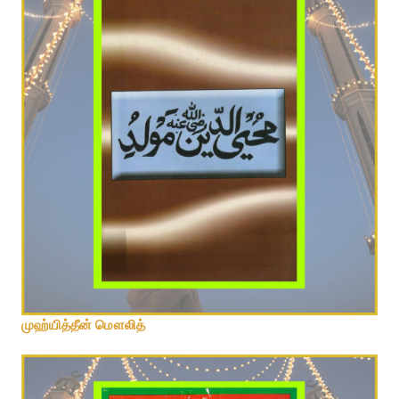
முஹ்யித்தீன் மௌலித்