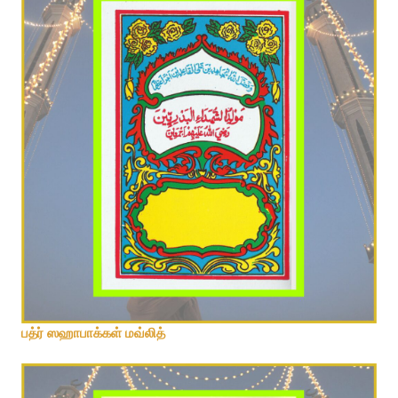
பத்ர் ஸஹாபாக்கள் மவ்லித்