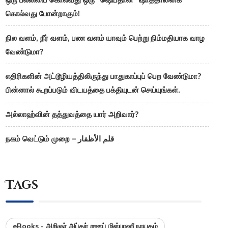
கொல்வது போன்றாகும்!
நில வளம், நீர் வளம், பண வளம் யாவும் பெற்று நிம்மதியாக வாழ
வேண்டுமா?
எதிரிகளின் அட்டூழியத்திலிருந்து பாதுகாப்புப் பெற வேண்டுமா?
பின்னால் கூறப்படும் விடயத்தை பக்தியுடன் செய்யுங்கள்.
அல்லாஹ்வின் தத்துவத்தை யார் அறிவார்?
நகம் வெட்டும் முறை – قلم الأظفار
Tags
eBooks - அறிஞர் அப்துர் றஊப் மிஸ்பாஹீ நாயகம்