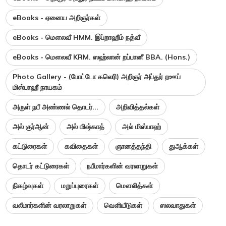
eBooks - ஏனைய அறிஞர்கள்
eBooks - மௌலவீ HMM. இப்றாஹீம் நத்வீ
eBooks - மௌலவீ KRM. ஸஹ்லான் றப்பானீ BBA. (Hons.)
Photo Gallery - (போட்டோ கலெரி) அறிஞர் அப்துர் றஊப்
மிஸ்பாஹீ நாயகம்
அருள் நபீ அண்ணல் தொடர்...
அறிவித்தல்கள்
அல் குர்ஆன்
அல் மிஷ்காத்
அல் மிஸ்பாஹ்
கட்டுரைகள்
கவிதைகள்
ஞானத்தந்தி
துஆக்கள்
தொடர் கட்டுரைகள்
நபீமார்களின் வரலாறுகள்
நிகழ்வுகள்
மறுப்புரைகள்
மௌலித்கள்
வலீமார்களின் வரலாறுகள்
வெளியீடுகள்
ஸலவாதுகள்