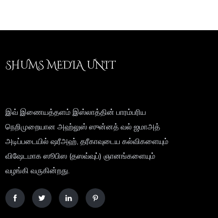
SHUMS MEDIA UNIT
இவ் இணையத்தளம் இஸ்லாத்தின் பாரம்பரிய
நெறிமுறையான அஹ்லுஸ் ஸுன்னத் வல் ஜமாஅத்
அடிப்படையில் ஷரீஅஹ், தரீகாவுடைய கல்விகளையும்
விஷேடமாக ஸூபிஸ (தஸவ்வுப்) ஞானங்களையும்
வழங்கி வருகின்றது.