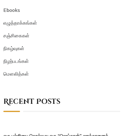
Ebooks
எழுத்தாக்கங்கள்
சஞ்சிகைகள்
நிகழ்வுகள்
நிழற்படங்கள்
மௌலித்கள்
Recent Posts
ஒரு பல்லியை கொல்வது ஒரு “ஷெய்தான்” ஷாத்தானைக்