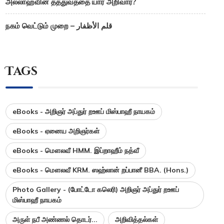
அல்லாஹ்வின் தத்துவத்தை யார் அறிவார்?
நகம் வெட்டும் முறை – قلم الأظفار
Tags
eBooks - அறிஞர் அப்துர் றஊப் மிஸ்பாஹீ நாயகம்
eBooks - ஏனைய அறிஞர்கள்
eBooks - மௌலவீ HMM. இப்றாஹீம் நத்வீ
eBooks - மௌலவீ KRM. ஸஹ்லான் றப்பானீ BBA. (Hons.)
Photo Gallery - (போட்டோ கலெரி) அறிஞர் அப்துர் றஊப்
மிஸ்பாஹீ நாயகம்
அருள் நபீ அண்ணல் தொடர்...
அறிவித்தல்கள்