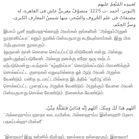
لعبيدِه المُنْعِمُ عليهم.
(البوني- أحمد -ت 1225: متصوّفٌ مغربيٌّ عاش فى القاهرة، له
مصنفاتٌ فى علم الحُروف والسّحر، منها شمسُ المعارف الكبرى،
وسرُّ الحِكم،
இமாம் பூனீ றஹிமஹுல்லாஹ் அவர்கள் தங்களின் “அல்லும்அதுன்
நூறானிய்யா” எனும் நூலில் பின்வருமாறு கூறியுள்ளார்கள். இது மிக
அற்புதமான நூலாகும்.
(ஒருவன் தான் கொலை செய்யப்பட்டு விடுவேன் என்று, அல்லது
துன்புறுத்தப்படுவேன், அல்லது தனக்கு ஏதோ ஒரு கஷ்டம்
ஏற்படுமென்று பயந்தால் “உழ்ஹிய்யா” கொடுக்கப்படும் பிராணிக்குச்
சொல்லப்பட்ட குறைகள் எதுவுமில்லாத ஓர் ஆடு அவன் அறுக்க
வேண்டும். மனித நடமாட்டமில்லாத இடத்தில் “ஷரீஆ”வில்
சொல்லப்பட்ட முறைப்படி அறுக்க வேண்டும். அறுக்கும் வேளை அவன்
பின்வருமாறு சொல்ல வேண்டும். நினைக்க வேண்டும்.
اَللهم هَذَا لَكَ وَمِنْكَ، اَللهم إِنَّه فِدَائِيْ فَتَقَبَّلْهُ مِنِّيْ،
“அல்லாஹும்ம ஹாதா லக, வமின்க, அல்லாஹும்ம இன்னஹூ பிதாஈ,
பதகப்பல்ஹு மின்னீ”
“இறைவா! இது உன்னில் நின்றும், உனக்காக உள்ளதாகும். இறைவா!