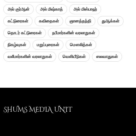
அல் குர்ஆன்
அல் மிஷ்காத்
அல் மிஸ்பாஹ்
கட்டுரைகள்
கவிதைகள்
ஞானத்தந்தி
துஆக்கள்
தொடர் கட்டுரைகள்
நபீமார்களின் வரலாறுகள்
நிகழ்வுகள்
மறுப்புரைகள்
மௌலித்கள்
வலீமார்களின் வரலாறுகள்
வெளியீடுகள்
ஸலவாதுகள்
SHUMS MEDIA UNIT