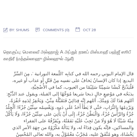
BY:
SHUMS
COMMENTS (0)
OCT 28
தொகுப்பு: மௌலவீ அல்ஹாஜ் A அப்துர் றஊப்
மிஸ்பாஹீ
பஹ்ஜீ ஸூபீ
காதிரீ (மத்தல்லாஹு ழில்லஹுல் ஆலீ)
قال الإمام البوني رحمه الله في كتابِه ‘اللّمعة النورانية ‘، مِنَ السِّرِّ
البديع: إذا كان الإنسانُ يَخافُ على نفسِه مِنْ قَتْلٍ أو عذاب أو غيره،
فَلْيَذْبَحْ كَبشًا سَمِيْنًا سَلِيْمًا من العيوب، كما في الأُضْحِيَّةِ،
يذبَحُه في مَوْضِعٍ خالٍ ذبحا سَريعا مُوَجِّهًا إلى القبلة، ويقول عند الذَّبْحِ:
اَللهم هَذَا لَكَ وَمِنْكَ، اَللهم إِنَّه فِدَائِيْ فَتَقَبَّلْهُ مِنِّيْ، وَيَحْفِرُ لِدَمِهِ حُفْرَةً،
وَيَرْدِمُهَا بِالتُّرَابِ، حَتَّى لا يَطَأَ أَحَدٌ عَلَى دَمِهِ، وَيَقْسِمُه سِتِّيْنَ جُزْءًا: اَلْجِلْدُ
جُزْءٌ وَالرَّأْسُ جُزْءٌ، وَالْبَطْنُ جُزْءٌ، إِلَى أَنْ يَأْتِيَ على سِتِّيْنَ جُزْءًا، وَلَا يَأْكُلُ
مِنْهُ شَيْئًا لَا هُوَ وَلَا مَنْ تَجِبُ عَلَيْهِ نَفَقَتُهُ، ويُفَرِّقُهُ على الفقراء
والمساكين، فإنَّه يكون فِدَاءً له، ولا يَنَالُهُ مَكْرُوْهٌ من جِهَةِ الأمرِ الذي
يَخْشَاهُ، وهو مُتَّفَقٌ عليه، مُجَرَّبٌ مَعْمُوْلٌ به، والله تعالى المُحْسِنُ