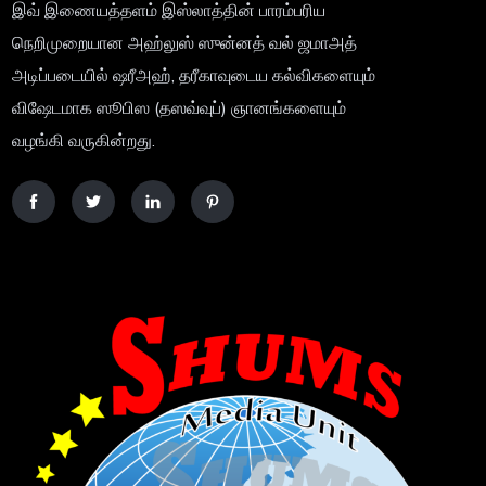
இவ் இணையத்தளம் இஸ்லாத்தின் பாரம்பரிய
நெறிமுறையான அஹ்லுஸ் ஸுன்னத் வல் ஜமாஅத்
அடிப்படையில் ஷரீஅஹ், தரீகாவுடைய கல்விகளையும்
விஷேடமாக ஸூபிஸ (தஸவ்வுப்) ஞானங்களையும்
வழங்கி வருகின்றது.