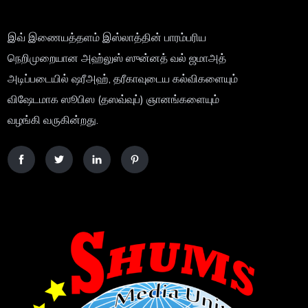
இவ் இணையத்தளம் இஸ்லாத்தின் பாரம்பரிய
நெறிமுறையான அஹ்லுஸ் ஸுன்னத் வல் ஜமாஅத்
அடிப்படையில் ஷரீஅஹ், தரீகாவுடைய கல்விகளையும்
விஷேடமாக ஸூபிஸ (தஸவ்வுப்) ஞானங்களையும்
வழங்கி வருகின்றது.