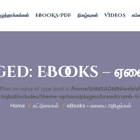
ழுத்தாக்கங்கள்
EBOOKS/PDF
நிகழ்வுகள்
VIDEOS
எம்ம
ed: eBooks – ஏனை
ffset on value of type bool in
/home/SHMSADMIN/web/sh
tiqbal/includes/theme-options/plugins/breadcrumb-tr
Home
கட்டுரைகள்
eBooks – ஏனைய அறிஞர்கள்