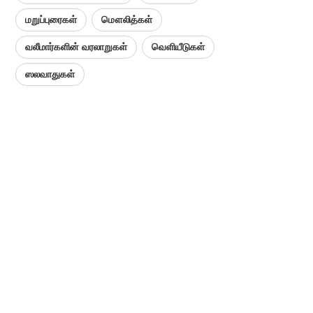
மறுப்புரைகள்
மௌலித்கள்
வலீமார்களின் வரலாறுகள்
வெளியீடுகள்
ஸலவாதுகள்