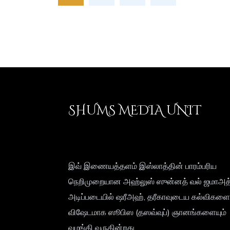
SHUMS MEDIA UNIT
இவ் இணையத்தளம் இஸ்லாத்தின் பாரம்பரிய
நெறிமுறையான அஹ்லுஸ் ஸுன்னத் வல் ஜமாஅத
அடிப்படையில் ஷரீஅஹ், தரீகாவுடைய கல்விகளைய
விஷேடமாக ஸூபிஸ (தஸவ்வுப்) ஞானங்களையும்
வழங்கி வருகின்றது.