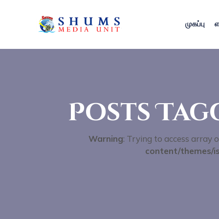
முகப்பு
எ
Posts Tagg
Warning
: Trying to access array o
content/themes/is