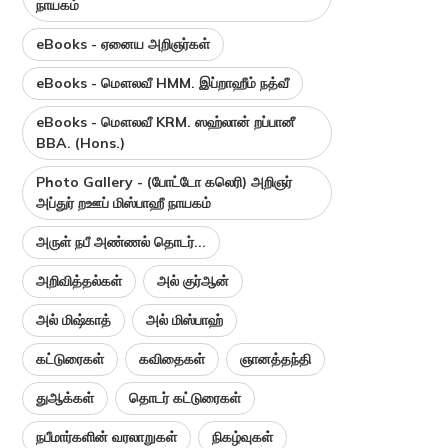
நாயகம்
eBooks - ஏனைய அறிஞர்கள்
eBooks - மௌலவீ HMM. இப்றாஹீம் நத்வீ
eBooks - மௌலவீ KRM. ஸஹ்லான் றப்பானீ
BBA. (Hons.)
Photo Gallery - (போட்டோ கலெரி) அறிஞர்
அப்துர் றஊப் மிஸ்பாஹீ நாயகம்
அருள் நபீ அண்ணல் தொடர்...
அறிவித்தல்கள்
அல் குர்ஆன்
அல் மிஷ்காத்
அல் மிஸ்பாஹ்
கட்டுரைகள்
கவிதைகள்
ஞானத்தந்தி
துஆக்கள்
தொடர் கட்டுரைகள்
நபீமார்களின் வரலாறுகள்
நிகழ்வுகள்