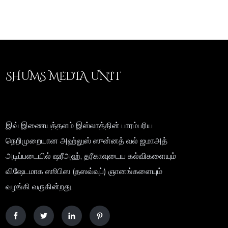
SHUMS MEDIA UNIT
இவ் இணையத்தளம் இஸ்லாத்தின் பாரம்பரிய
நெறிமுறையான அஹ்லுஸ் ஸுன்னத் வல் ஜமாஅத்
அடிப்படையில் ஷரீஅஹ், தரீகாவுடைய கல்விகளையும்
விஷேடமாக ஸூபிஸ (தஸவ்வுப்) ஞானங்களையும்
வழங்கி வருகின்றது.