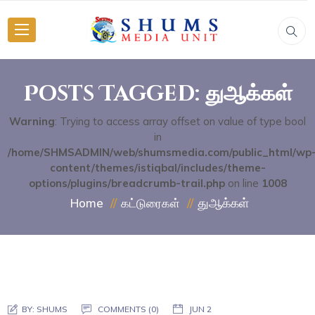
Posts Tagged: துஆக்கள்
Warning
: Trying to access array offset on value of type bool
in
/home/SHMSADMIN/web/shumsmedia.com/public_html/wp
content/themes/istiqbal/includes/theme-
options/plugins/breadcrumb-trail.php
on line
1008
துஆக்கள்
Home
கட்டுரைகள்
BY:
SHUMS
COMMENTS (0)
JUN 2