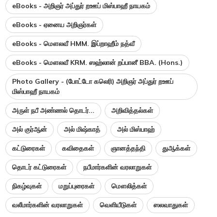
eBooks - அறிஞர் அப்துர் றஊப் மிஸ்பாஹீ நாயகம்
eBooks - ஏனைய அறிஞர்கள்
eBooks - மௌலவீ HMM. இப்றாஹீம் நத்வீ
eBooks - மௌலவீ KRM. ஸஹ்லான் றப்பானீ BBA. (Hons.)
Photo Gallery - (போட்டோ கலெரி) அறிஞர் அப்துர் றஊப்
மிஸ்பாஹீ நாயகம்
அருள் நபீ அண்ணல் தொடர்...
அறிவித்தல்கள்
அல் குர்ஆன்
அல் மிஷ்காத்
அல் மிஸ்பாஹ்
கட்டுரைகள்
கவிதைகள்
ஞானத்தந்தி
துஆக்கள்
தொடர் கட்டுரைகள்
நபீமார்களின் வரலாறுகள்
நிகழ்வுகள்
மறுப்புரைகள்
மௌலித்கள்
வலீமார்களின் வரலாறுகள்
வெளியீடுகள்
ஸலவாதுகள்