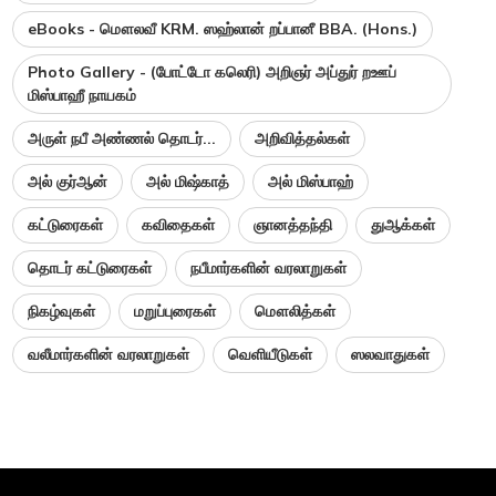
eBooks - மௌலவீ KRM. ஸஹ்லான் றப்பானீ BBA. (Hons.)
Photo Gallery - (போட்டோ கலெரி) அறிஞர் அப்துர் றஊப்
மிஸ்பாஹீ நாயகம்
அருள் நபீ அண்ணல் தொடர்...
அறிவித்தல்கள்
அல் குர்ஆன்
அல் மிஷ்காத்
அல் மிஸ்பாஹ்
கட்டுரைகள்
கவிதைகள்
ஞானத்தந்தி
துஆக்கள்
தொடர் கட்டுரைகள்
நபீமார்களின் வரலாறுகள்
நிகழ்வுகள்
மறுப்புரைகள்
மௌலித்கள்
வலீமார்களின் வரலாறுகள்
வெளியீடுகள்
ஸலவாதுகள்