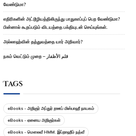
வேண்டுமா?
எதிரிகளின் அட்டூழியத்திலிருந்து பாதுகாப்புப் பெற வேண்டுமா?
பின்னால் கூறப்படும் விடயத்தை பக்தியுடன் செய்யுங்கள்.
அல்லாஹ்வின் தத்துவத்தை யார் அறிவார்?
நகம் வெட்டும் முறை – قلم الأظفار
Tags
eBooks - அறிஞர் அப்துர் றஊப் மிஸ்பாஹீ நாயகம்
eBooks - ஏனைய அறிஞர்கள்
eBooks - மௌலவீ HMM. இப்றாஹீம் நத்வீ