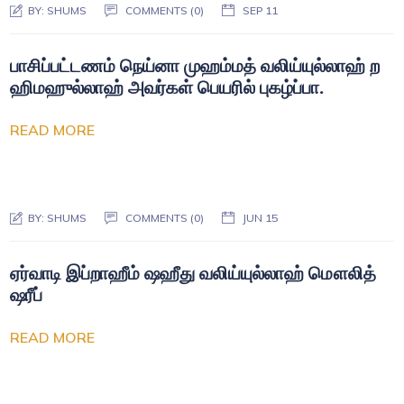
BY:
SHUMS
COMMENTS (0)
SEP 11
பாசிப்பட்டணம் நெய்னா முஹம்மத் வலிய்யுல்லாஹ் ற
ஹிமஹுல்லாஹ் அவர்கள் பெயரில் புகழ்ப்பா.
READ MORE
BY:
SHUMS
COMMENTS (0)
JUN 15
ஏர்வாடி இப்றாஹீம் ஷஹீது வலிய்யுல்லாஹ் மௌலித்
ஷரீப்
READ MORE