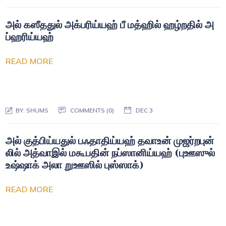
அல் கஸீததுல் அக்பரிய்யஹ் பீ மத்ஹில் ஹழ்றதில் அ
ப்ஹரிய்யஹ்
READ MORE
BY:
SHUMS
COMMENTS (0)
DEC 3
அல் குத்பிய்யதுல் பஃதாதிய்யஹ் தவாஉன் முஜர்றபுன்
லில் அத்வாஇல் மகூபதின் நப்ஸானிய்யஹ் (புஊஸுல்
உஷ்ஷாக் அலா றுஊஸில் புஸ்ஸாக்)
READ MORE