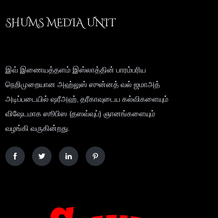
SHUMS MEDIA UNIT
இவ் இணையத்தளம் இஸ்லாத்தின் பாரம்பரிய
நெறிமுறையான அஹ்லுஸ் ஸுன்னத் வல் ஜமாஅத்
அடிப்படையில் ஷரீஅஹ், தரீகாவுடைய கல்விகளையும்
விஷேடமாக ஸூபிஸ (தஸவ்வுப்) ஞானங்களையும்
வழங்கி வருகின்றது.