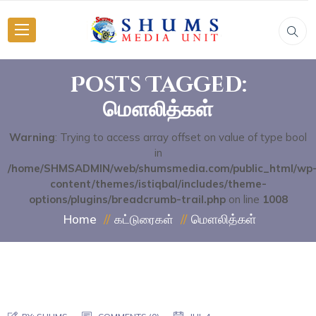
Posts Tagged:
மௌலித்கள்
Warning
: Trying to access array offset on value of type bool
in
/home/SHMSADMIN/web/shumsmedia.com/public_html/wp
content/themes/istiqbal/includes/theme-
options/plugins/breadcrumb-trail.php
on line
1008
மௌலித்கள்
Home
கட்டுரைகள்