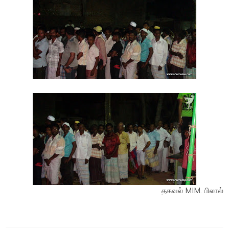
தகவல் MIM. பிலால்