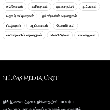
கட்டுரைகள்
கவிதைகள்
ஞானத்தந்தி
துஆக்கள்
தொடர் கட்டுரைகள்
நபீமார்களின் வரலாறுகள்
நிகழ்வுகள்
மறுப்புரைகள்
மௌலித்கள்
வலீமார்களின் வரலாறுகள்
வெளியீடுகள்
ஸலவாதுகள்
SHUMS MEDIA UNIT
இவ் இணையத்தளம் இஸ்லாத்தின் பாரம்பரிய
நெறிமுறையான அஹ்லுஸ் ஸுன்னத் வல் ஜமாஅத்