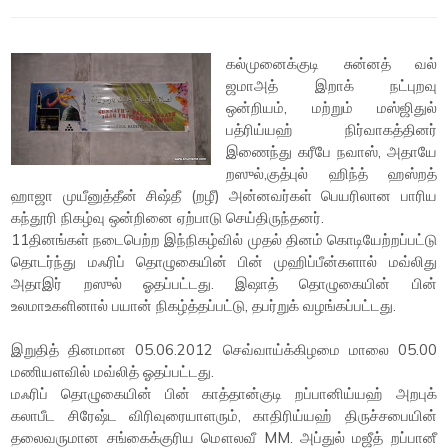
கல்முனைக்குடி சுன்னத் வல்
ஜமாஅத் இறாக் நட்புறவு
ஒன்றியம், மற்றும் மஸ்ஜிதுல்
பத்ரிய்யஹ் நிர்வாகத்தினர்
இணைந்து கரீபே நவாஸ், அதாயே
றஸுல்,குத்புல் ஹிந்த் ஹஸ்றத்
ஹாஜா முயீனுத்தீன் சிஷ்தீ (றழீ) அன்னவர்கள் பெயரிலான பாரிய
கந்தூரி நிகழ்வு ஒன்றினை ஏற்பாடு செய்திருந்தனர்.
11தினங்கள் நடைபெற்ற இந்நிகழ்வில் முதல் தினம் கொடியேற்றப்பட்டு
தொடர்ந்து மஃரிப் தொழுகையின் பின் முஹிப்பீன்களால் மவ்லிது
அதாஇர் றஸுல் ஓதப்பட்டது. இஷாத் தொழுகையின் பின்
உலமாஉகளினால் பயான் நிகழ்த்தப்பட்டு, தபர்றுக் வழங்கப்பட்டது.
இறுதித் தினமான 05.06.2012 செவ்வாய்க்கிழமை மாலை 05.00
மணியளவில் மவ்லித் ஓதப்பட்டது.
மஃரிப் தொழுகையின் பின் காத்தான்குடி றப்பானிய்யஹ் அறபுக்
கலாபீட சிரேஷ்ட விரிவுரையாளரும், காதிரிய்யஹ் திருச்சபையின்
தலைவருமான சங்கைக்குரிய மௌலவீ MM. அப்துல் மஜீத் றப்பானீ