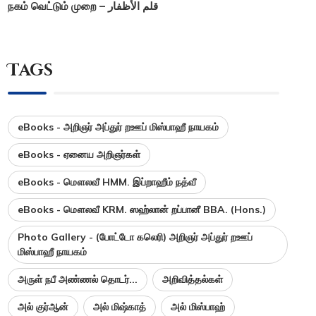
நகம் வெட்டும் முறை – قلم الأظفار
Tags
eBooks - அறிஞர் அப்துர் றஊப் மிஸ்பாஹீ நாயகம்
eBooks - ஏனைய அறிஞர்கள்
eBooks - மௌலவீ HMM. இப்றாஹீம் நத்வீ
eBooks - மௌலவீ KRM. ஸஹ்லான் றப்பானீ BBA. (Hons.)
Photo Gallery - (போட்டோ கலெரி) அறிஞர் அப்துர் றஊப்
மிஸ்பாஹீ நாயகம்
அருள் நபீ அண்ணல் தொடர்...
அறிவித்தல்கள்
அல் குர்ஆன்
அல் மிஷ்காத்
அல் மிஸ்பாஹ்