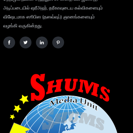
அடிப்படையில் ஷரீஅஹ், தரீகாவுடைய கல்விகளையும்
விஷேடமாக ஸூபிஸ (தஸவ்வுப்) ஞானங்களையும்
வழங்கி வருகின்றது.