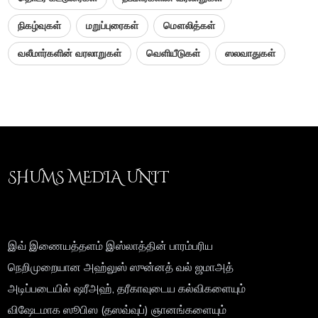
நிகழ்வுகள்
மறுப்புரைகள்
மௌலித்கள்
வலீமார்களின் வரலாறுகள்
வெளியீடுகள்
ஸலவாதுகள்
SHUMS MEDIA UNIT
இவ் இணையத்தளம் இஸ்லாத்தின் பாரம்பரிய
நெறிமுறையான அஹ்லுஸ் ஸுன்னத் வல் ஜமாஅத்
அடிப்படையில் ஷரீஅஹ், தரீகாவுடைய கல்விகளையும்
விஷேடமாக ஸூபிஸ (தஸவ்வுப்) ஞானங்களையும்