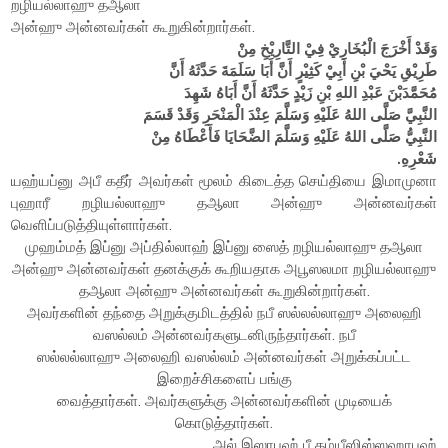
றழியல்லாஹு தஆலா
அன்ஹு அன்னவர்கள் கூறுகின்றார்கள்.
وَقَدْ أَخْرَجَ الْبُخَارِيْ فِيْ التَّارِيْخِ مِنْ
طَرِيْقِ يَحْيَ بْنِ أَبِيْ كَثِيْرٍ أَنَّ أَبَا سَلَمَةَ حَدَّثَهُ أَنَّ
مُحَمَّدَبْنَ عَبْدِ اللهِ بْنِ زَيْدٍ حَدَّثَهُ أَنَّ أَبَاهُ شَهِدَ
النَّبِيَّ صَلَّى اللهُ عَلَيْهِ وَسَلَّمَ عِنْدَ الْمَنْحَرِ وَقَدْ قَسَمَ
النَّبِيُّ صَلَّى اللهُ عَلَيْهِ وَسَلَّمَ الضَّحَايَا فَأَعْطَاهُ مِنْ
شَعْرِهِ.
யஹ்யப்னு அபீ கதீர் அவர்கள் மூலம் கிடைத்த செய்தியை இமாமுனா
புஹாரீ றழியல்லாஹு தஆலா அன்ஹு அன்னவர்கள்
வெளிப்படுத்தியுள்ளார்கள்.
முஹம்மத் இப்னு அப்தில்லாஹ் இப்னு ஸைத் றழியல்லாஹு தஆலா
அன்ஹு அன்னவர்கள் தனக்குக் கூறியதாக அபூஸலமா றழியல்லாஹு
தஆலா அன்ஹு அன்னவர்கள் கூறுகின்றார்கள்.
அவர்களின் தந்தை அறுக்குமிடத்தில் நபீ ஸல்லல்லாஹு அலைஹி
வஸல்லம் அன்னவர்களுடனிருந்தார்கள். நபீ
ஸல்லல்லாஹு அலைஹி வஸல்லம் அன்னவர்கள் அறுக்கப்பட்ட
இறைச்சிகளைப் பங்கு
வைத்தார்கள். அவர்களுக்கு அன்னவர்களின் முடியைக்
கொடுத்தார்கள்.
அல் இஸாபஹ் பீ தம்யீஸிஸ்ஸஹாபஹ்