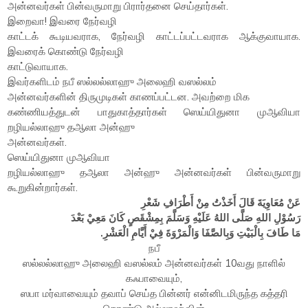
அன்னவர்கள் பின்வருமாறு பிரார்தனை செய்தார்கள்.
இறைவா! இவரை நேர்வழி
காட்டக் கூடியவராக, நேர்வழி காட்டப்பட்டவராக ஆக்குவாயாக.
இவரைக் கொண்டு நேர்வழி
காட்டுவாயாக.
இவர்களிடம் நபீ ஸல்லல்லாஹு அலைஹி வஸல்லம்
அன்னவர்களின் திருமுடிகள் காணப்பட்டன. அவற்றை மிக
கண்ணியத்துடன் பாதுகாத்தார்கள் ஸெய்யிதுனா முஆவியா
றழியல்லாஹு தஆலா அன்ஹு
அன்னவர்கள்.
ஸெய்யிதுனா முஆவியா
றழியல்லாஹு தஆலா அன்ஹு அன்னவர்கள் பின்வருமாறு
கூறுகின்றார்கள்.
عَنْ مُعَاوِيَةَ قَالَ أَخَذْتُ مِنْ أَطْرَافِ شَعْرِ
رَسُوْلِ اللهِ صَلَّى اللهُ عَلَيْهِ وَسَلَّمَ بِمِشْقَصٍ كَانَ مَعِيْ بَعْدَ
مَا طَافَ بِالْبَيْتِ وَبِالصَّفَا وَالْمَرْوَةَ فِيْ أَيَّامِ الْعَشْرِ.
நபீ
ஸல்லல்லாஹு அலைஹி வஸல்லம் அன்னவர்கள் 10வது நாளில்
கஃபாவையும்,
ஸபா மர்வாவையும் தவாப் செய்த பின்னர் என்னிடமிருந்த கத்தரி