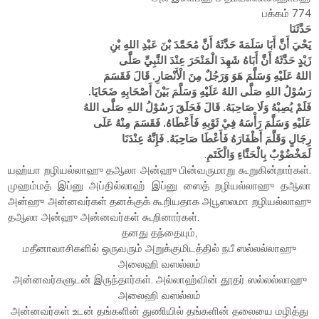
பக்கம் 774
حَدَّثَنَا
يَحْيَ أَنَّ أَبَا سَلَمَةَ حَدَّثَهُ أَنَّ مُحَمَّدَ بْنَ عَبْدِ اللهِ بْنِ
زَيْدٍ حَدَّثَهُ أَنَّ أَبَاهُ شَهِدَ الْمَنْحَرَ عِنْدَ النَّبِيِّ صَلَّى
اللهُ عَلَيْهِ وَسَلَّمَ هَوَ وَرَجُلٌ مِنَ الْأَنْصَارِ. قَالَ فَقَسَمَ
رَسُوْلُ اللهِ صَلَّى اللهُ عَلَيْهِ وَسَلَّمَ بَيْنَ أَصْحَابِهِ ضَحَايَا.
فَلَمْ يُصِبْهُ وَلَا صَاحِبَهُ. قَالَ فَحَلَقَ رَسُوْلُ اللهِ صَلَّى اللهُ
عَلَيْهِ وَسَلَّمَ رَأْسَهُ فِيْ ثَوْبِهِ فَأَعْطَاهُ. فَقَسَمَ مِنْهُ عَلَى
رِجَالٍ وَقَلَّمَ أَظْفَارَهُ فَأَعْطَا صَاحِبَهُ. فَإِنَّهُ عِنْدَنَا
.
لَمَخْضُوْبٌ بِالْحَنَّاءِ وَالْكَتَمِ
யஹ்யா றழியல்லாஹு தஆலா அன்ஹு பின்வருமாறு கூறுகின்றார்கள்.
முஹம்மத் இப்னு அப்தில்லாஹ் இப்னு ஸைத் றழியல்லாஹு தஆலா
அன்ஹு அன்னவர்கள் தனக்குக் கூறியதாக அபூஸலமா றழியல்லாஹு
தஆலா அன்ஹு அன்னவர்கள் கூறினார்கள்.
தனது தந்தையும்,
மதீனாவாசிகளில் ஒருவரும் அறுக்குமிடத்தில் நபீ ஸல்லல்லாஹு
அலைஹி வஸல்லம்
அன்னவர்களுடன் இருந்தார்கள். அல்லாஹ்வின் தூதர் ஸல்லல்லாஹு
அலைஹி வஸல்லம்
அன்னவர்கள் உடன் தங்களின் துணியில் தங்களின் தலையை மழித்து