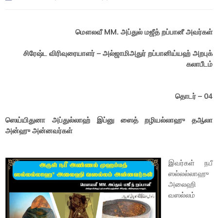
மௌலவீ MM. அப்துல் மஜீத் றப்பானீ அவர்கள்
சிரேஷ்ட விரிவுரையாளர் – அல்ஜாமிஅதுர் றப்பானிய்யஹ் அறபுக்
கலாபீடம்
தொடர்
– 04
ஸெய்யிதுனா அப்துல்லாஹ் இப்னு ஸைத் றழியல்லாஹு தஆலா
அன்ஹு அன்னவர்கள்
இவர்கள் நபீ
ஸல்லல்லாஹு
அலைஹி
வஸல்லம்