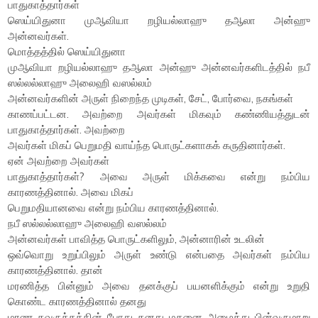
பாதுகாத்தார்கள்
ஸெய்யிதுனா முஆவியா றழியல்லாஹு தஆலா அன்ஹு
அன்னவர்கள்.
மொத்தத்தில் ஸெய்யிதுனா
முஆவியா றழியல்லாஹு தஆலா அன்ஹு அன்னவர்களிடத்தில் நபீ
ஸல்லல்லாஹு அலைஹி வஸல்லம்
அன்னவர்களின் அருள் நிறைந்த முடிகள், சேட், போர்வை, நகங்கள்
காணப்பட்டன. அவற்றை அவர்கள் மிகவும் கண்ணியத்துடன்
பாதுகாத்தார்கள். அவற்றை
அவர்கள் மிகப் பெறுமதி வாய்ந்த பொருட்களாகக் கருதினார்கள்.
ஏன் அவற்றை அவர்கள்
பாதுகாத்தார்கள்? அவை அருள் மிக்கவை என்று நம்பிய
காரணத்தினால். அவை மிகப்
பெறுமதியானவை என்று நம்பிய காரணத்தினால்.
நபீ ஸல்லல்லாஹு அலைஹி வஸல்லம்
அன்னவர்கள் பாவித்த பொருட்களிலும், அன்னாரின் உடலின்
ஒவ்வொறு உறுப்பிலும் அருள் உண்டு என்பதை அவர்கள் நம்பிய
காரணத்தினால். தான்
மரணித்த பின்னும் அவை தனக்குப் பயனளிக்கும் என்று உறுதி
கொண்ட காரணத்தினால் தனது
மரண கவருத்தத்தின் போது தனது மகனை அழைத்து பின்வருமாறு