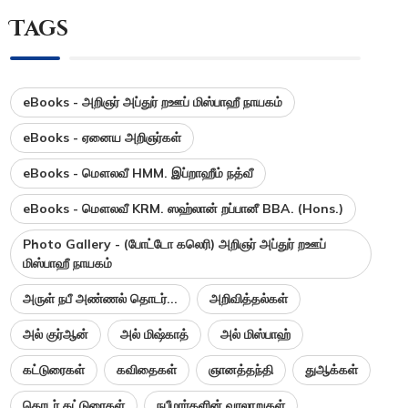
Tags
eBooks - அறிஞர் அப்துர் றஊப் மிஸ்பாஹீ நாயகம்
eBooks - ஏனைய அறிஞர்கள்
eBooks - மௌலவீ HMM. இப்றாஹீம் நத்வீ
eBooks - மௌலவீ KRM. ஸஹ்லான் றப்பானீ BBA. (Hons.)
Photo Gallery - (போட்டோ கலெரி) அறிஞர் அப்துர் றஊப்
மிஸ்பாஹீ நாயகம்
அருள் நபீ அண்ணல் தொடர்...
அறிவித்தல்கள்
அல் குர்ஆன்
அல் மிஷ்காத்
அல் மிஸ்பாஹ்
கட்டுரைகள்
கவிதைகள்
ஞானத்தந்தி
துஆக்கள்
தொடர் கட்டுரைகள்
நபீமார்களின் வரலாறுகள்