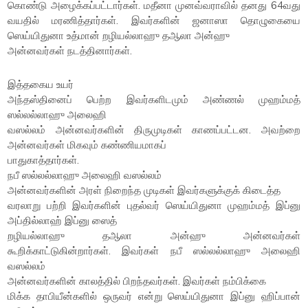
கொண்டு அழைக்கப்பட்டார்கள். மதீனா முனவ்வராவில் தனது 64வது
வயதில் மரணித்தார்கள். இவர்களின் ஜனாஸா தொழுகையை
ஸெய்யிதுனா உத்மான் றழியல்லாஹு தஆலா அன்ஹு
அன்னவர்கள் நடத்தினார்கள்.
இத்தகைய உயர்
அந்தஸ்தினைப் பெற்ற இவர்களிடமும் அண்ணல் முஹம்மத்
ஸல்லல்லாஹு அலைஹி
வஸல்லம் அன்னவர்களின் திருமுடிகள் காணப்பட்டன. அவற்றை
அன்னவர்கள் மிகவும் கண்ணியமாகப்
பாதுகாத்தார்கள்.
நபீ ஸல்லல்லாஹு அலைஹி வஸல்லம்
அன்னவர்களின் அரள் நிறைந்த முடிகள் இவர்களுக்குக் கிடைத்த
வரலாறு பற்றி இவர்களின் புதல்வர் ஸெய்யிதுனா முஹம்மத் இப்னு
அப்தில்லாஹ் இப்னு ஸைத்
றழியல்லாஹு தஆலா அன்ஹு அன்னவர்கள்
கூறிக்காட்டுகின்றார்கள். இவர்கள் நபீ ஸல்லல்லாஹு அலைஹி
வஸல்லம்
அன்னவர்களின் காலத்தில் பிறந்தவர்கள். இவர்கள் நம்பிக்கை
மிக்க தாபியீன்களில் ஒருவர் என்று ஸெய்யிதுனா இப்னு ஹிப்பான்