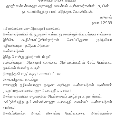
கொண்டு அல்லாஹ்வின்
தூதர் ஸல்லல்லாஹு அலைஹி வஸல்லம் அன்னவர்களின் முடியின்
ஓரங்களிலிருந்து நான் எடுத்துக் கொண்டேன்.
ஸுனன்
நஸாயீ 2989
நபீ ஸல்லல்லாஹு அலைஹி வஸல்லம்
அன்னவர்களின் திருமுடிகள் எவ்வாறு தனக்குக் கிடைத்தன என்பதை
இங்கே கூறிக்காட்டுகின்றார்கள் ஸெய்யிதுனா முஆவியா
றழியல்லாஹு தஆலா அன்ஹு
அன்னவர்கள்.
இதே போன்று இவர்களிடம் நபீ
ஸல்லல்லாஹு அலைஹி வஸல்லம் அன்னவர்களின் சேட், போர்வை,
நகங்கள் போன்ற அருள்
நிறைந்த பொருட்களும் காணப்பட்டன.
ஸெய்யிதுனா கஃபுப்னு
ஸுஹைர் றழியல்லாஹு தஆலா அன்ஹு அன்னவர்கள் அண்ணல்
முஹம்மத் ஸல்லல்லாஹு அலைஹி வஸல்லம்
அன்னவர்களின் சமூகத்தில் அவர்களைப் புகழ்ந்து பாடினார்கள்.
மகிழ்ச்சியுற்ற நபீ ஸல்லல்லாஹு அலைஹி வஸல்லம் அன்னவர்கள்
தாங்கள்
அணிந்திருந்த அருள் நிறைந்த போர்வையை அவர்களுக்கு