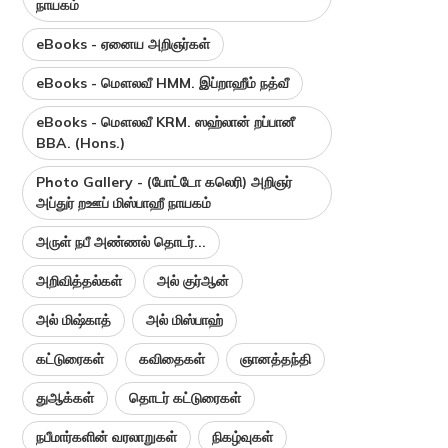
நாயகம்
eBooks - ஏனைய அறிஞர்கள்
eBooks - மௌலவீ HMM. இப்றாஹீம் நத்வீ
eBooks - மௌலவீ KRM. ஸஹ்லான் றப்பானீ
BBA. (Hons.)
Photo Gallery - (போட்டோ கலெரி) அறிஞர்
அப்துர் றஊப் மிஸ்பாஹீ நாயகம்
அருள் நபீ அண்ணல் தொடர்...
அறிவித்தல்கள்
அல் குர்ஆன்
அல் மிஷ்காத்
அல் மிஸ்பாஹ்
கட்டுரைகள்
கவிதைகள்
ஞானத்தந்தி
துஆக்கள்
தொடர் கட்டுரைகள்
நபீமார்களின் வரலாறுகள்
நிகழ்வுகள்