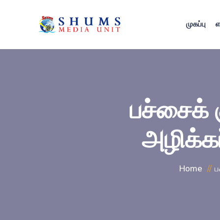
முகப்பு
எ
பச்சைக் 
அழிக்கப
Home
ப