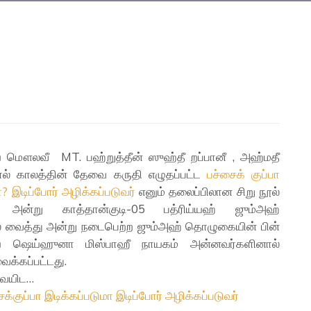
ய மௌலவீ MT. பஹ்றுத்தீன் ஸுஹ்தீ றப்பானீ , அஹ்மதீ
ல் காலத்தின் தேவை கருதி எழுதப்பட்ட
பச்சைக் குப்பா
ா? இடிப்போர் அழிக்கப்படுவர்
எனும் தலைப்பிலான சிறு நூல்
5 அன்று காத்தான்குடி-05 பத்ரிய்யஹ் ஜும்அஹ்
் வைத்து அன்று நடைபெற்ற ஜும்அஹ் தொழுகையின் பின்
ரிய ஷெய்ஹுனா மிஸ்பாஹீ நாயகம் அன்னவர்களினால்
ைக்கப்பட்டது.
வையிட…
ைக்குப்பா இடிக்கப்படுமா இடிப்போர் அழிக்கப்படுவர்