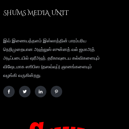
SHUMS MEDIA UNIT
இவ் இணையத்தளம் இஸ்லாத்தின் பாரம்பரிய
நெறிமுறையான அஹ்லுஸ் ஸுன்னத் வல் ஜமாஅத்
அடிப்படையில் ஷரீஅஹ், தரீகாவுடைய கல்விகளையும்
விஷேடமாக ஸூபிஸ (தஸவ்வுப்) ஞானங்களையும்
வழங்கி வருகின்றது.