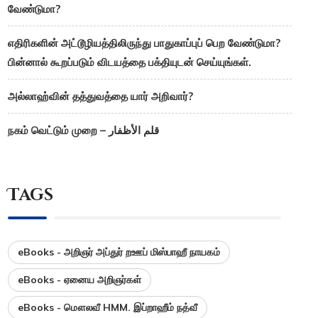
வேண்டுமா?
எதிரிகளின் அட்டூழியத்திலிருந்து பாதுகாப்புப் பெற வேண்டுமா?
பின்னால் கூறப்படும் விடயத்தை பக்தியுடன் செய்யுங்கள்.
அல்லாஹ்வின் தத்துவத்தை யார் அறிவார்?
நகம் வெட்டும் முறை – قلم الأظفار
Tags
eBooks - அறிஞர் அப்துர் றஊப் மிஸ்பாஹீ நாயகம்
eBooks - ஏனைய அறிஞர்கள்
eBooks - மௌலவீ HMM. இப்றாஹீம் நத்வீ