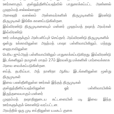
ஊர்களாகும். குஸ்துந்தீனிய்யஹ்வில் பாதுகாக்கப்பட்ட அண்ணல்
முஹம்மத் ஸல்லல்லாஹு
அலைஹி வஸல்லம் அன்னவர்களின் திருமுடிகளில் இரண்டு
திருமுடிகள் இங்கே காணப்படுகின்றன.
இவ்விரண்டு திருமுடிகளையும் மன்னர் முஹம்மத் றஷாத் அவர்கள்
இவ்விரண்டு
ஊர் மக்களுக்கும் அன்பளிப்புச் செய்தார். அவ்விரண்டு திருமுடிகளில்
ஒன்று உக்காவிலுள்ள அஹ்மத் பாஷா பள்ளிவாயிலிலும், மற்றது
ஹைபாவிலுள்ள
பெரிய ஜும்அஹ் பள்ளிவாயிலிலும் பாதுகாக்கப்படுகிறது. இவ்விரண்டு
இடங்களிலும் றமழான் மாதம் 27ம் இரவன்று மக்களின் பார்வைக்காக
அவை வைக்கப்படுகின்றன.
ஸப்த், தபரிய்யா, அந் நாஸிறா ஆகிய இடங்களிலுள்ள மூன்று
திருமுடிகள்
இவை பலஸ்தீனிலுள்ள ஊர்கள் இந்தத் திருமுடிகள்
குஸ்துந்தீனிய்யஹ்விலுள்ள ஓர் பள்ளிவாயிலில்
இருந்தவையாகும்.மன்னர்
முஹம்மத் றஷாதினுடைய கட்டளையின் படி இவை இந்த
ஊர்களுக்குக் கொண்டு வரப்பட்டன.
அவற்றில் ஒரு முடி ஸப்திலுள்ள யஃகூப் குகை