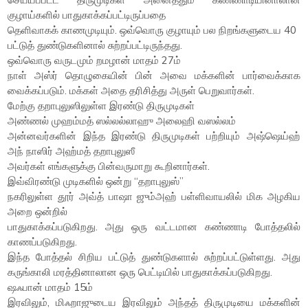
குழாய்களில் பாதுகாக்கப்பட்டிருப்பதை
தெளிவாகக் காணமுடியும். ஒவ்வொரு குழாயும் பல நிறங்களுடைய 40
பட்டுத் துண்டுகளினால் சுற்றப்பட்டிருந்தது.
ஒவ்வொரு வருடமும் றமழான் மாதம் 27ம்
நாள் அஸ்ர் தொழுகையின் பின் அவை மக்களின் பார்வைக்காக
வைக்கப்படும். மக்கள் அதை தரிசித்து அருள் பெறுவார்கள்.
மேற்கு தறாபுலுஸிலுள்ள இரண்டு திருமுடிகள்
அண்ணல் முஹம்மத் ஸல்லல்லாஹு அலைஹி வஸல்லம்
அன்னவர்களின் இந்த இரண்டு திருமுடிகள் பற்றியும் அஷ்ஷெய்ஹ்
அந் நாஸிர் அஹ்மத் தறாபுலுஸீ
அவர்கள் எங்களுக்கு பின்வருமாறு கூறினார்கள்.
இவ்விரண்டு முடிகளில் ஒன்று “தறாபுலுஸ்”
நகரிலுள்ள தூர் அவ்த் பாஷா ஜும்அஹ் பள்ளிவாயலில் மிக அழகிய
அறை ஒன்றில்
பாதுகாக்கப்படுகிறது. அது ஒரு வட்டமான கண்ணாடி போத்தலில்
காணப்படுகிறது.
இந்த போத்தல் சிறிய பட்டுத் துண்டுகளால் சுற்றப்பட்டுள்ளது. அது
கருங்காலி மரத்தினாலான ஒரு பெட்டியில் பாதுகாக்கப்படுகிறது.
ஷஃபான் மாதம் 15ம்
இரவிலும், மிஃறாஜுடைய இரவிலும் அந்தத் திருமுடியை மக்களின்