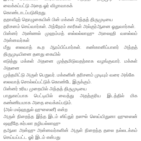
வைக்கப்பட்டு அதை ஓர் விழாவாகக்
கொண்டாடப்படுகிறது.
தறாவீஹ் தொழுகையின் பின் மக்கள் அந்தத் திருமுடியை
தரிசனம் செய்வார்கள். அந்நேரம் காரீகள் அல்குர்ஆனை ஓதுவார்கள்.
பின்னர் அண்ணல் முஹம்மத் ஸல்லல்லாஹு அலைஹி வஸல்லம்
அன்னவர்கள்
மீது ஸலவாத் கூற ஆரம்பிப்பார்கள். கண்கானிப்பாளர் அந்தத்
திருமுடியினை தனது கையில்
எடுத்து மக்கள் அதனை முத்தமிடுவதற்காக வழங்குவார். மக்கள்
அதனை
முத்தமிட்டு அருள் பெறுவர். மக்களின் தரிசனம் முடியும் வரை அங்கே
ஸலவாத் சொல்லப்பட்டுக் கொண்டே இருக்கும்.
பின்னர் உரிய முறையில் அந்தத் திருமுடியை
பாதுகாப்பாக பெட்டியில் வைத்து அதற்குரிய இடத்தில் மிக
கண்ணியமாக அதை வைக்கப்படும்.
(அல் மஷ்ஹதுல் ஹுஸைனீ) என்ற
அருள் நிறைந்த இந்த இடம் ஸிப்துர் றஸுல் ஸெய்யிதுனா ஹுஸைன்
ஷஹீதே கர்பலா றழியல்லாஹு
தஆலா அன்ஹு அன்னவர்களின் அருள் நிறைந்த தலை நல்லடக்கம்
செய்யப்பட்ட ஓர் இடம் என்பது