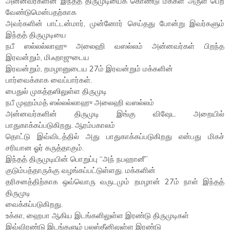
அன்னவர்களின் இந்தத் திருமுடியைக் கொண்டு மக்கள் அருள் பெற
வேண்டுமென்பதற்காக
அவர்களின் பாட்டன்மார், முன்னோர் செய்தது போன்று இவர்களும்
இந்தத் திருமுடியை
நபீ ஸல்லல்லாஹு அலைஹி வஸல்லம் அன்னவர்கள் பிறந்த
இரவன்றும், மிஃறாஜுடைய
இரவன்றும், றமழானுடைய 27ம் இரவன்றும் மக்களின்
பார்வைக்காக வைப்பார்கள்.
பைதுல் முகத்தஸிலுள்ள திருமுடி
நபீ முஹம்மத் ஸல்லல்லாஹு அலைஹி வஸல்லம்
அன்னவர்களின் திருமுடி இங்கு விஷேட அறையில்
பாதுகாக்கப்படுகிறது. ஆரம்பகாலம்
தொட்டு இவ்விடத்தில் அது பாதுகாக்கப்படுகிறது என்பது மிகச்
சரியான ஓர் கருத்தாகும்.
இந்தத் திருமுடியின் பொறுப்பு “அந் நபஹானீ”
குடும்பத்தாருக்கு வழங்கப்பட்டுள்ளது. மக்களின்
தரிசனத்திற்காக ஒவ்வொரு வருடமும் றமழான் 27ம் நாள் இந்தத்
திருமுடி
வைக்கப்படுகிறது.
உக்கா, ஹைபா ஆகிய இடங்களிலுள்ள இரண்டு திருமுடிகள்
இவ்விரண்டு இடங்களும் பலஸ்தீனிலுள்ள இரண்டு