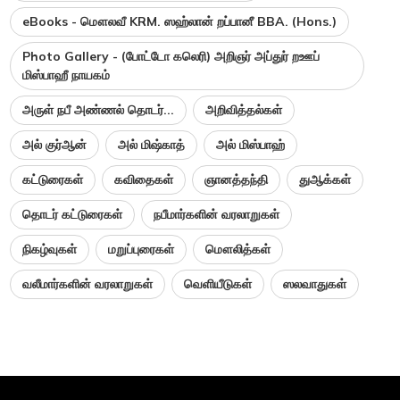
eBooks - மௌலவீ KRM. ஸஹ்லான் றப்பானீ BBA. (Hons.)
Photo Gallery - (போட்டோ கலெரி) அறிஞர் அப்துர் றஊப்
மிஸ்பாஹீ நாயகம்
அருள் நபீ அண்ணல் தொடர்...
அறிவித்தல்கள்
அல் குர்ஆன்
அல் மிஷ்காத்
அல் மிஸ்பாஹ்
கட்டுரைகள்
கவிதைகள்
ஞானத்தந்தி
துஆக்கள்
தொடர் கட்டுரைகள்
நபீமார்களின் வரலாறுகள்
நிகழ்வுகள்
மறுப்புரைகள்
மௌலித்கள்
வலீமார்களின் வரலாறுகள்
வெளியீடுகள்
ஸலவாதுகள்