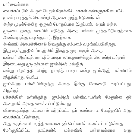
பார்வைக்காக
வைக்கப்படும். அருள் பெறும் நோக்கில் மக்கள் தங்களுக்கிடையில்
முண்டியடித்துக் கொண்டு அதனை முத்தமிடுவார்கள்.
அந்த முடிக்கென்று ஒருவர் பொறுப்பாக இருப்பார். அவர் அந்த
முடியை தனது கையில் எடுத்து அதை மக்கள் முத்தமிடுவதற்காக
அவர்களுக்கு வழங்குவார். இதற்காக
அவ்காப் அமைச்சினால் இவருக்கு சம்பளம் வழங்கப்படுகிறது.
இது குஸ்துந்தீனிய்யஹ்வில் இருந்த முடியாகும். அதை
மன்னர் அஹ்மத் ஹாஷிம் பாஷா தறாபுலுஸுக்குக் கொண்டு வந்தார்.
இரண்டவது முடி உத்மான் ஜும்அஹ் மஸ்ஜித்
என்று பிறசித்தி பெற்ற றாஷித் பாஷா என்ற ஜும்அஹ் பள்ளியில்
இருக்கிறது. பெரிய
ஜும்அஹ் பள்ளியிலிருந்து அதை இங்கு கொண்டு வரப்பட்டது.
கிழக்குப்
பக்கத்தின் உள்ளிருந்து ஜும்அஹ் பள்ளிவாயலின் மேலுள்ள ஓர்
அறையில் அதை வைக்கப்பட்டுள்ளது.
விலையுயர்ந்த பட்டினால் சுற்றப்பட்ட ஓர் கண்ணாடி போத்தலில் அது
வைக்கப்பட்டுள்ளது.
அது கருங்காலி மரத்தினாலான ஓர் பெட்டியில் வைக்கப்பட்டுள்ளது.
மேற்குறிப்பிட்ட நாட்களில் மக்களின் பார்வைக்காக அது