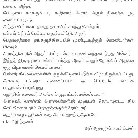
மகனை அந்தப்
பெட்டியை சுமக்கும் படி கூறினார். அரசர் அருள் நிறைந்த முடி
வைக்கப்படிருந்த
அந்தப் பெட்டியை தனது தலையில் சுமந்து சென்றார்.
மக்கள் அந்தப் பெட்டியை முத்தமிட்டு, அருள்
பெறுவதற்காக தங்களுக்கிடையில் முண்டியடித்துக் கொண்டார்கள்.
மிகவும்
சிரமத்தின் பின் அந்தப் பெட்டி பள்ளிவாயலை வந்தடைந்தது. பின்னர்
இந்தத் திருமுடியை மக்கள் பார்த்து அருள் பெறும் நோக்கில் அதனை
ஒரு விழாவாகக் கொண்டாடினர்.
பின்னர் சில உலமாஉகளின் குறுக்கீட்டினால் இந்த விழா நிறுத்தப்பட்டது.
அதனை மிகவும் கண்ணியமாக ஓர் பெட்டியில் வைத்து
பாதுகாக்கப்படுகிறது.
வுஜுதின் தலைவர் அண்ணல் முஹம்மத் ஸல்லல்லாஹு
அலைஹி வஸல்லம் அன்னவர்களின் முடியுடன் தொடர்புடைய சில
செய்திகளை நாம் தொகுத்திருக்கிறோம். சரி
எது? பிழை எது? என்பதை அல்லாஹுத் தஆலாவே
மிக அறிந்தவன்.
அல் ஆதாறுன் நபவிய்யஹ்