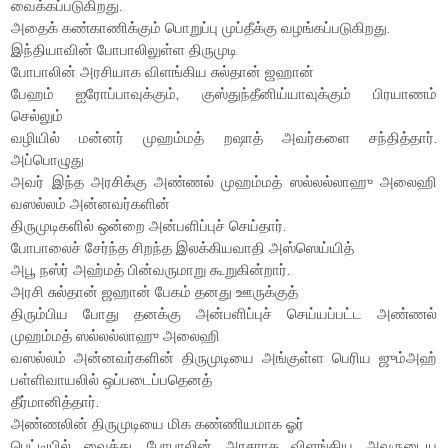
வைக்கப்படுகிறது.
அதைக் கண்காணிக்கும் பொறுப்பு முப்தீக்கு வழங்கப்படுகிறது.
இந்தியாவின் போபாலிலுள்ள திருமுடி
போபாலின் அரசியாக விளங்கிய சுல்தான் ஜஹான்
பேஹம் ஐரோப்பாவுக்கும், குஸ்துந்தீனிய்யாவுக்கும் பிரயாணம்
செல்லும்
வழியில் மன்னர் முஹம்மத் றஷாத் அவர்களை சந்தித்தார்.
அப்பொழுது
அவர் இந்த அரசிக்கு அண்ணல் முஹம்மத் ஸல்லல்லாஹு அலைஹி
வஸல்லம் அன்னவர்களின்
திருமுடிகளில் ஒன்றை அன்பளிப்புச் செய்தார்.
போபாலைச் சேர்ந்த சிறந்த இலக்கியவாதி அஸ்ஸெய்யித்
அபூ நஸ்ர் அஹ்மத் பின்வருமாறு கூறுகின்றார்.
அரசி சுல்தான் ஜஹான் பேகம் தனது ஊருக்குத்
திரும்பிய போது தனக்கு அன்பளிப்புச் செய்யப்பட்ட அண்ணல்
முஹம்மத் ஸல்லல்லாஹு அலைஹி
வஸல்லம் அன்னவர்களின் திருமுடியை அங்குள்ள பெரிய ஜும்அஹ்
பள்ளிவாயலில் ஒப்படைப்பதெனத்
தீர்மானித்தார்.
அண்ணலின் திருமுடியை மிக கண்ணியமாக ஓர்
பெட்டியில் வைத்து, போபாலின் அரசராக விளங்கிய அவருடைய