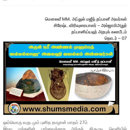
மௌலவீ
MM.
அப்துல் மஜீத் றப்பானீ அவர்கள்
சிரேஷ்ட விரிவுரையாளர் – அல்ஜாமிஅதுர்
றப்பானிய்யஹ் அறபுக் கலாபீடம்
தொடர்
– 07
ஒவ்வொரு வருடமும் புனித றமழான் மாதம் 27ம்
இரவு மக்களின் பார்வைக்காக அந்தத் திருமுடி வெளியில்