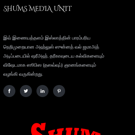
SHUMS MEDIA UNIT
இவ் இணையத்தளம் இஸ்லாத்தின் பாரம்பரிய
நெறிமுறையான அஹ்லுஸ் ஸுன்னத் வல் ஜமாஅத்
அடிப்படையில் ஷரீஅஹ், தரீகாவுடைய கல்விகளையும்
விஷேடமாக ஸூபிஸ (தஸவ்வுப்) ஞானங்களையும்
வழங்கி வருகின்றது.