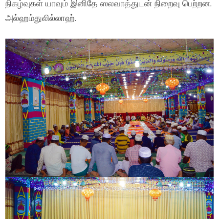
நிகழ்வுகள் யாவும் இனிதே ஸலவாத்துடன் நிறைவு பெற்றன.
அல்ஹம்துலில்லாஹ்.