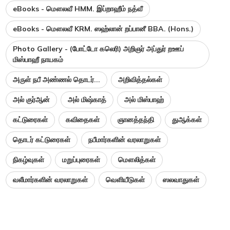
eBooks - மௌலவீ HMM. இப்றாஹீம் நத்வீ
eBooks - மௌலவீ KRM. ஸஹ்லான் றப்பானீ BBA. (Hons.)
Photo Gallery - (போட்டோ கலெரி) அறிஞர் அப்துர் றஊப்
மிஸ்பாஹீ நாயகம்
அருள் நபீ அண்ணல் தொடர்...
அறிவித்தல்கள்
அல் குர்ஆன்
அல் மிஷ்காத்
அல் மிஸ்பாஹ்
கட்டுரைகள்
கவிதைகள்
ஞானத்தந்தி
துஆக்கள்
தொடர் கட்டுரைகள்
நபீமார்களின் வரலாறுகள்
நிகழ்வுகள்
மறுப்புரைகள்
மௌலித்கள்
வலீமார்களின் வரலாறுகள்
வெளியீடுகள்
ஸலவாதுகள்