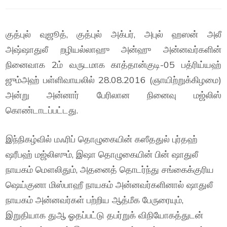
குத்புல் வுஜூத், குத்புல் அக்பர், அபுல் ஹஸன் அலீ
அஷ்ஷாதுலீ றழியல்லாஹு அன்ஹு அன்னவர்களின்
நினைவாக 2ம் வருடமாக காத்தான்குடி-05 பத்ரிய்யஹ்
ஜும்அஹ் பள்ளிவாயலில் 28.08.2016 (ஞாயிற்றுக்கிழமை)
அன்று அன்னார் பேரிலான நினைவு மஜ்லிஸ்
கொண்டாடப்பட்டது.
இந்நிகழ்வில் மஃரிப் தொழுகையின் கஸீததுல் புர்தஹ்
ஷரீபஹ் மஜ்லிஸும், இஷா தொழுகையின் பின் ஷாதுலீ
நாயகம் மௌலிதும், அதனைத் தொடர்ந்து சங்கைக்குரிய
ஷெய்குனா மிஸ்பாஹீ நாயகம் அன்னவர்களினால் ஷாதுலீ
நாயகம் அன்னவர்கள் பற்றிய ஆத்மீக பேருரையும்,
இறுதியாக துஆ ஓதப்பட்டு தபர்றுக் விநியோகத்துடன்