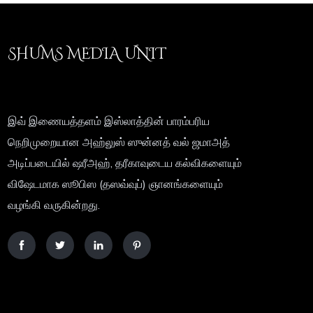
SHUMS MEDIA UNIT
இவ் இணையத்தளம் இஸ்லாத்தின் பாரம்பரிய
நெறிமுறையான அஹ்லுஸ் ஸுன்னத் வல் ஜமாஅத்
அடிப்படையில் ஷரீஅஹ், தரீகாவுடைய கல்விகளையும்
விஷேடமாக ஸூபிஸ (தஸவ்வுப்) ஞானங்களையும்
வழங்கி வருகின்றது.