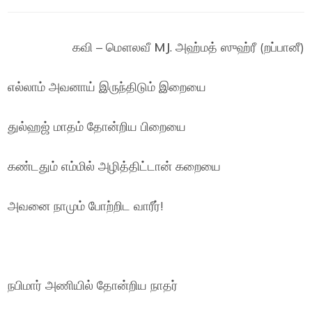
கவி – மௌலவீ
MJ
. அஹ்மத் ஸுஹ்ரீ (றப்பானீ)
எல்லாம் அவனாய் இருந்திடும் இறையை
துல்ஹஜ் மாதம் தோன்றிய பிறையை
கண்டதும் எம்மில் அழித்திட்டான் கறையை
அவனை நாமும் போற்றிட வாரீர்!
நபிமார் அணியில் தோன்றிய நாதர்