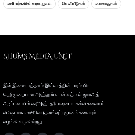
வலீமார்களின் வரலாறுகள்
வெளியீடுகள்
ஸலவாதுகள்
SHUMS MEDIA UNIT
இவ் இணையத்தளம் இஸ்லாத்தின் பாரம்பரிய
நெறிமுறையான அஹ்லுஸ் ஸுன்னத் வல் ஜமாஅத்
அடிப்படையில் ஷரீஅஹ், தரீகாவுடைய கல்விகளையும்
விஷேடமாக ஸூபிஸ (தஸவ்வுப்) ஞானங்களையும்
வழங்கி வருகின்றது.