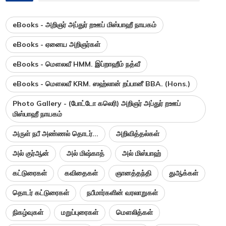
eBooks - அறிஞர் அப்துர் றஊப் மிஸ்பாஹீ நாயகம்
eBooks - ஏனைய அறிஞர்கள்
eBooks - மௌலவீ HMM. இப்றாஹீம் நத்வீ
eBooks - மௌலவீ KRM. ஸஹ்லான் றப்பானீ BBA. (Hons.)
Photo Gallery - (போட்டோ கலெரி) அறிஞர் அப்துர் றஊப்
மிஸ்பாஹீ நாயகம்
அருள் நபீ அண்ணல் தொடர்...
அறிவித்தல்கள்
அல் குர்ஆன்
அல் மிஷ்காத்
அல் மிஸ்பாஹ்
கட்டுரைகள்
கவிதைகள்
ஞானத்தந்தி
துஆக்கள்
தொடர் கட்டுரைகள்
நபீமார்களின் வரலாறுகள்
நிகழ்வுகள்
மறுப்புரைகள்
மௌலித்கள்