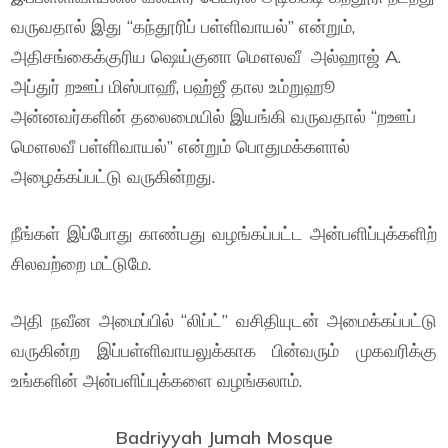
வருவதால் இது “கந்தூரிப் பள்ளிவாயல்” என்றும்,
அதிசங்கைக்குரிய ஷெய்குனா மௌலவீ அல்ஹாஜ் A.
அப்துர் றஊப் மிஸ்பாஹீ, பஹ்ஜீ தால உம்றுஹூ
அன்னவர்களின் தலைமையில் இயங்கி வருவதால் “றஊப்
மௌலவீ பள்ளிவாயல்” என்றும் பொதுமக்களால்
அழைக்கப்பட்டு வருகின்றது.
நீங்கள் இப்போது காண்பது வழங்கப்பட்ட அன்பளிப்புக்களிற்
சிலவற்றை மட்டுமே.
அதி நவீன அமைப்பில் “லிப்ட்” வசிதியுடன் அமைக்கப்பட்டு
வருகின்ற இப்பள்ளிவாயலுக்காக பின்வரும் முகவரிக்கு
உங்களின் அன்பளிப்புக்களை வழங்கலாம்.
Badriyyah Jumah Mosque