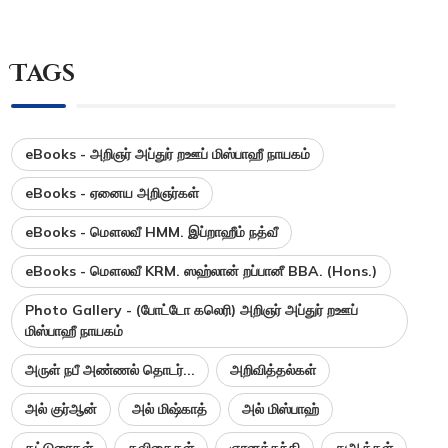
Tags
eBooks - அறிஞர் அப்துர் றஊப் மிஸ்பாஹீ நாயகம்
eBooks - ஏனைய அறிஞர்கள்
eBooks - மௌலவீ HMM. இப்றாஹீம் நத்வீ
eBooks - மௌலவீ KRM. ஸஹ்லான் றப்பானீ BBA. (Hons.)
Photo Gallery - (போட்டோ கலெரி) அறிஞர் அப்துர் றஊப்
மிஸ்பாஹீ நாயகம்
அருள் நபீ அண்ணல் தொடர்...
அறிவித்தல்கள்
அல் குர்ஆன்
அல் மிஷ்காத்
அல் மிஸ்பாஹ்
கட்டுரைகள்
கவிதைகள்
ஞானத்தந்தி
துஆக்கள்