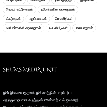
தொடர் கட்டுரைகள்
நபீமார்களின் வரலாறுகள்
நிகழ்வுகள்
மறுப்புரைகள்
மௌலித்கள்
வலீமார்களின் வரலாறுகள்
வெளியீடுகள்
ஸலவாதுகள்
SHUMS MEDIA UNIT
இவ் இணையத்தளம் இஸ்லாத்தின் பாரம்பரிய
நெறிமுறையான அஹ்லுஸ் ஸுன்னத் வல் ஜமாஅத்
அடிப்படையில் ஷரீஅஹ், தரீகாவுடைய கல்விகளையும்