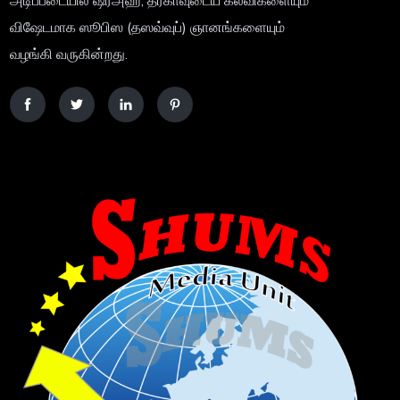
விஷேடமாக ஸூபிஸ (தஸவ்வுப்) ஞானங்களையும்
வழங்கி வருகின்றது.