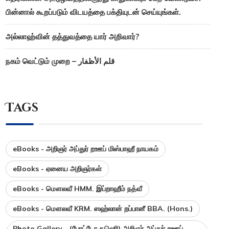
பின்னால் கூறப்படும் விடயத்தை பக்தியுடன் செய்யுங்கள்.
அல்லாஹ்வின் தத்துவத்தை யார் அறிவார்?
நகம் வெட்டும் முறை – قلم الأظفار
Tags
eBooks - அறிஞர் அப்துர் றஊப் மிஸ்பாஹீ நாயகம்
eBooks - ஏனைய அறிஞர்கள்
eBooks - மௌலவீ HMM. இப்றாஹீம் நத்வீ
eBooks - மௌலவீ KRM. ஸஹ்லான் றப்பானீ BBA. (Hons.)
Photo Gallery - (போட்டோ கலெரி) அறிஞர் அப்துர் றஊப்