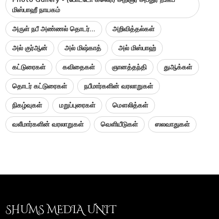
மிஸ்பாஹீ நாயகம்
அருள் நபீ அண்ணல் தொடர்...
அறிவித்தல்கள்
அல் குர்ஆன்
அல் மிஷ்காத்
அல் மிஸ்பாஹ்
கட்டுரைகள்
கவிதைகள்
ஞானத்தந்தி
துஆக்கள்
தொடர் கட்டுரைகள்
நபீமார்களின் வரலாறுகள்
நிகழ்வுகள்
மறுப்புரைகள்
மௌலித்கள்
வலீமார்களின் வரலாறுகள்
வெளியீடுகள்
ஸலவாதுகள்
SHUMS MEDIA UNIT