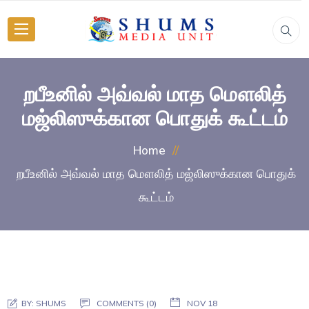
றபீஉனில் அவ்வல் மாத மௌலித்
மஜ்லிஸுக்கான பொதுக் கூட்டம்
Home
றபீஉனில் அவ்வல் மாத மௌலித் மஜ்லிஸுக்கான பொதுக்
கூட்டம்
BY:
SHUMS
COMMENTS (0)
NOV 18