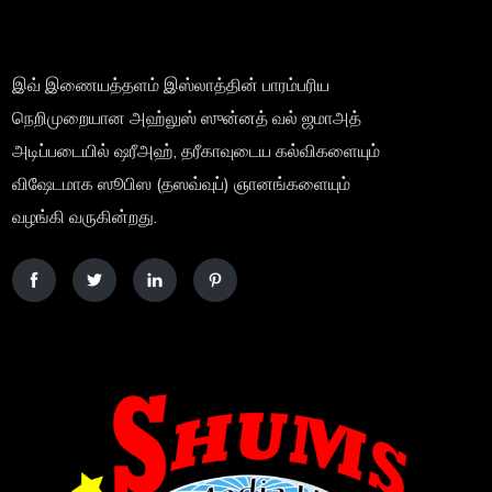
இவ் இணையத்தளம் இஸ்லாத்தின் பாரம்பரிய
நெறிமுறையான அஹ்லுஸ் ஸுன்னத் வல் ஜமாஅத்
அடிப்படையில் ஷரீஅஹ், தரீகாவுடைய கல்விகளையும்
விஷேடமாக ஸூபிஸ (தஸவ்வுப்) ஞானங்களையும்
வழங்கி வருகின்றது.