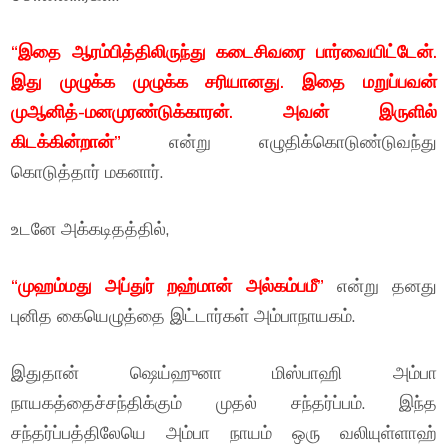
“இதை ஆரம்பித்திலிருந்து கடைசிவரை பார்வையிட்டேன்.
இது முழுக்க முழுக்க சரியானது.
இதை மறுப்பவன்
முஆனித்-மனமுரண்டுக்காரன். அவன் இருளில்
கிடக்கின்றான்”
என்று எழுதிக்கொடுண்டுவந்து
கொடுத்தார் மகனார்.
உடனே அக்கடிதத்தில்,
“முஹம்மது அப்துர் றஹ்மான் அல்கம்பமீ”
என்று தனது
புனித கையெழுத்தை இட்டார்கள் அம்பாநாயகம்.
இதுதான் ஷெய்ஹுனா மிஸ்பாஹி அம்பா
நாயகத்தைச்சந்திக்கும் முதல் சந்தர்ப்பம். இந்த
சந்தர்ப்பத்திலேயெ அம்பா நாயம் ஒரு வலியுள்ளாஹ்