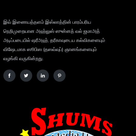
இவ் இணையத்தளம் இஸ்லாத்தின் பாரம்பரிய
நெறிமுறையான அஹ்லுஸ் ஸுன்னத் வல் ஜமாஅத்
அடிப்படையில் ஷரீஅஹ், தரீகாவுடைய கல்விகளையும்
விஷேடமாக ஸூபிஸ (தஸவ்வுப்) ஞானங்களையும்
வழங்கி வருகின்றது.