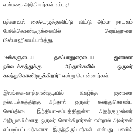
என்பதை அறிகிறார்கள். எப்படி!
பத்வாவில் கையெழுத்துவிட்டு விட்டு அம்பா நாயகம்
பேசிக்கொண்டிருக்கையில் ஷெய்ஹுனா
மிஸ்பாஹியைப்பார்த்து,
“உங்களுடைய தகப்பானுரைடைய ஜனாஸா
நல்லடக்கத்துக்கு அப்தால்களில் ஒருவர்
கலந்துகொண்டிருக்கிறார்”
என்று சொன்னார்கள்.
இலங்கை-காத்தான்குடியில் நிகழ்ந்த ஜனாஸா
நல்லடக்கத்திற்கு அப்தால் ஒருவர் கலந்துகொண்ட
செய்தியை இந்தியா-கம்பத்திலுள்ள அதற்குமுன்னர்
அறிமுகமில்லாத ஒருவர் சொல்கிறார்கள் என்றால் அவர்கள்
எப்படிப்பட்டவர்களாக இருந்திருப்பார்கள் என்பது பகலில்