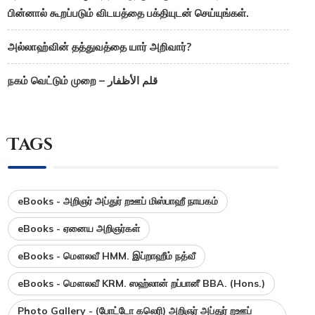
பின்னால் கூறப்படும் விடயத்தை பக்தியுடன் செய்யுங்கள்.
அல்லாஹ்வின் தத்துவத்தை யார் அறிவார்?
நகம் வெட்டும் முறை – قلم الأظفار
Tags
eBooks - அறிஞர் அப்துர் றஊப் மிஸ்பாஹீ நாயகம்
eBooks - ஏனைய அறிஞர்கள்
eBooks - மௌலவீ HMM. இப்றாஹீம் நத்வீ
eBooks - மௌலவீ KRM. ஸஹ்லான் றப்பானீ BBA. (Hons.)
Photo Gallery - (போட்டோ கலெரி) அறிஞர் அப்துர் றஊப்