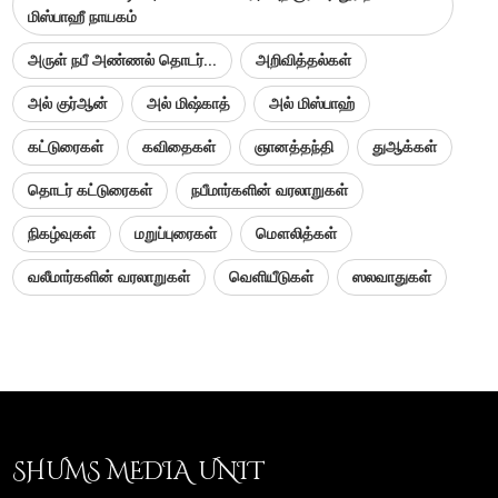
மிஸ்பாஹீ நாயகம்
அருள் நபீ அண்ணல் தொடர்...
அறிவித்தல்கள்
அல் குர்ஆன்
அல் மிஷ்காத்
அல் மிஸ்பாஹ்
கட்டுரைகள்
கவிதைகள்
ஞானத்தந்தி
துஆக்கள்
தொடர் கட்டுரைகள்
நபீமார்களின் வரலாறுகள்
நிகழ்வுகள்
மறுப்புரைகள்
மௌலித்கள்
வலீமார்களின் வரலாறுகள்
வெளியீடுகள்
ஸலவாதுகள்
SHUMS MEDIA UNIT