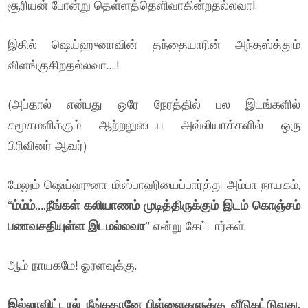
சூரியன் போன்று தெள்ளத்தெளிவாகின்றதல்லவா!
இதில் ஷெய்ஹுனாவின் தந்தையாரின் அந்தஸ்த்தும்
விளங்குகிறதல்லவா….!
(அப்தால் என்பது ஒரே நேரத்தில் பல இடங்களில்
சமூகமளிக்கும் ஆற்றலுடைய அவ்லியாக்களில் ஒரு
பிரிவினர் ஆவர்)
மேலும் ஷெய்ஹுனா மிஸ்பாஹியைப்பார்த்து அம்பா நாயகம்,
“ம்ம்ம்….நீங்கள் கலியாணம் முடித்திருக்கும் இடம் கொஞ்சம்
பணவசதியுள்ள இடமல்லவா”
என்று கேட்டார்கள்.
ஆம் நாயகமே! ஓரளவுக்கு.
இல்லாவிட்டால் நீங்கதானே பிள்ளைகளுக்கு வீடுகட்டுவது,