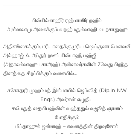
பிஸ்மில்லாஹிர் ரஹ்மானிர் றஹீம்
அஸ்ஸலாமு அலைக்கும் வறஹ்மதுல்லாஹி வபறகாதுஹு
அதிசங்கைக்கும், மரியாதைக்குமுரிய ஷெய்குனா மௌலவீ
அல்ஹாஜ் A. அப்துர் றஊப் மிஸ்பாஹீ, பஹ்ஜீ
(அதாலல்லாஹு பகாஅஹ்) அன்னவர்களின் 73வது பிறந்த
தினத்தை சிறப்பிக்கும் வகையில்…
சகோதரர் முஹம்மத் இஸ்மாயில் ஜெம்ஸித் (Dip.in NW
Engr.) அவர்கள் எழுதிய
கலிமதுத் தையிபஹ்வின் வஹ்ததுல் வுஜூத் ஞானம்
போதிக்கும்
மிப்தாஹுல் ஜன்னஹ் – சுவனத்தின் திறவுகோல்