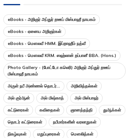
eBooks - அறிஞர் அப்துர் றஊப் மிஸ்பாஹீ நாயகம்
eBooks - ஏனைய அறிஞர்கள்
eBooks - மௌலவீ HMM. இப்றாஹீம் நத்வீ
eBooks - மௌலவீ KRM. ஸஹ்லான் றப்பானீ BBA. (Hons.)
Photo Gallery - (போட்டோ கலெரி) அறிஞர் அப்துர் றஊப்
மிஸ்பாஹீ நாயகம்
அருள் நபீ அண்ணல் தொடர்...
அறிவித்தல்கள்
அல் குர்ஆன்
அல் மிஷ்காத்
அல் மிஸ்பாஹ்
கட்டுரைகள்
கவிதைகள்
ஞானத்தந்தி
துஆக்கள்
தொடர் கட்டுரைகள்
நபீமார்களின் வரலாறுகள்
நிகழ்வுகள்
மறுப்புரைகள்
மௌலித்கள்