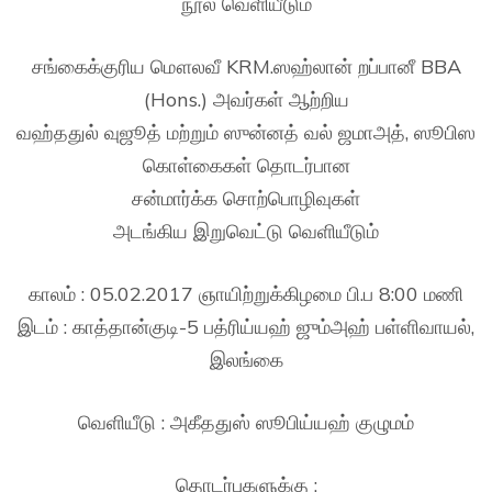
நூல் வெளியீடும்
சங்கைக்குரிய மௌலவீ KRM.ஸஹ்லான் றப்பானீ BBA
(Hons.) அவர்கள் ஆற்றிய
வஹ்ததுல் வுஜூத் மற்றும் ஸுன்னத் வல் ஜமாஅத், ஸூபிஸ
கொள்கைகள் தொடர்பான
சன்மார்க்க சொற்பொழிவுகள்
அடங்கிய இறுவெட்டு வெளியீடும்
காலம் : 05.02.2017 ஞாயிற்றுக்கிழமை பி.ப 8:00 மணி
இடம் : காத்தான்குடி-5 பத்ரிய்யஹ் ஜும்அஹ் பள்ளிவாயல்,
இலங்கை
வெளியீடு : அகீததுஸ் ஸூபிய்யஹ் குழுமம்
தொடர்புகளுக்கு :