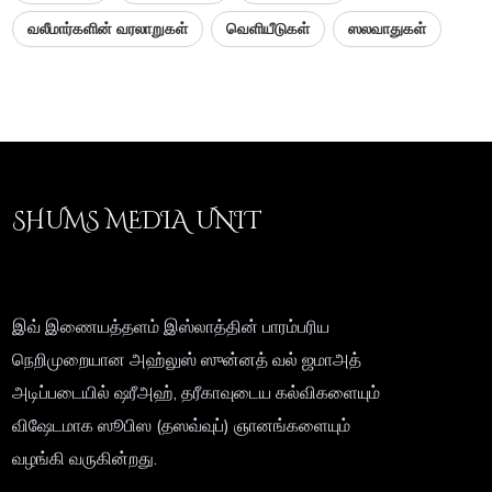
வலீமார்களின் வரலாறுகள்
வெளியீடுகள்
ஸலவாதுகள்
SHUMS MEDIA UNIT
இவ் இணையத்தளம் இஸ்லாத்தின் பாரம்பரிய
நெறிமுறையான அஹ்லுஸ் ஸுன்னத் வல் ஜமாஅத்
அடிப்படையில் ஷரீஅஹ், தரீகாவுடைய கல்விகளையும்
விஷேடமாக ஸூபிஸ (தஸவ்வுப்) ஞானங்களையும்
வழங்கி வருகின்றது.