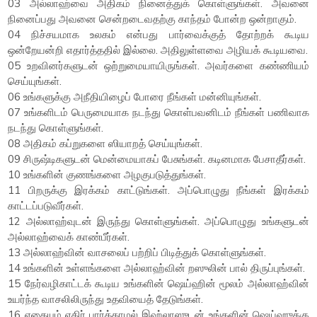
03 அல்லாஹ்வை அதிகம் நினைத்துக் கொள்ளுங்கள். அவனை
நினைப்பது அவனை சென்றடைவதற்கு காந்தம் போன்ற ஒன்றாகும்.
04 நிச்சயமாக உலகம் என்பது பார்வைக்குத் தோற்றக் கூடிய
ஒன்றேயன்றி எதார்த்ததில் இல்லை. அதிலுள்ளவை அழியக் கூடியவை.
05 உறவினர்களுடன் ஒற்றுமையாயிருங்கள். அவர்களை கண்ணியம்
செய்யுங்கள்.
06 உங்களுக்கு அநீதியிழைப் போரை நீங்கள் மன்னியுங்கள்.
07 உங்களிடம் பெருமையாக நடந்து கொள்பவனிடம் நீங்கள் பணிவாக
நடந்து கொள்ளுங்கள்.
08 அதிகம் கப்றுகளை ஸியாறத் செய்யுங்கள்.
09 சிருஷ்டிகளுடன் மென்மையாகப் பேசுங்கள். கடினமாக பேசாதீர்கள்.
10 உங்களின் குணங்களை அழகுபடுத்துங்கள்.
11 பிறருக்கு இரக்கம் காட்டுங்கள். அப்பொழுது நீங்கள் இரக்கம்
காட்டப்படுவீர்கள்.
12 அல்லாஹ்வுடன் இருந்து கொள்ளுங்கள். அப்பொழுது உங்களுடன்
அல்லாஹ்வைக் காண்பீர்கள்.
13 அல்லாஹ்வின் வாசலைப் பற்றிப் பிடித்துக் கொள்ளுங்கள்.
14 உங்களின் உள்ளங்களை அல்லாஹ்வின் றஸுலின் பால் திருப்புங்கள்.
15 நேர்வழிகாட்டக் கூடிய உங்களின் ஷெய்ஹின் மூலம் அல்லாஹ்வின்
உயர்ந்த வாசலிலிருந்து உதவியைத் தேடுங்கள்.
16 எதையும் எதிர் பார்க்காமல் இஹ்லாஸுடன் உங்களின் ஷெய்ஹுக்கு