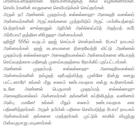
பார்வையளித்தார்கள். நோயாளிகளுக்கு சுகம் வழங்கினார்கள்.
செவிடர்களின் காதுகளை செவிமடுக்கச் செய்தார்கள்.
அருள் நபீ அண்ணல் முஹம்மத் ஸல்லல்லாஹு அலைஹி வஸல்லம்
அன்னவர்களின் அருட்கரங்களை முத்தமிடும் அருட் பாக்கியத்தைப்
பெற்றார்கள் ஸுல்தானுல் ஆரிபீன் அஸ்ஸெய்யித் அஹ்மத் கபீர்
அர்ரிபாயீ குத்திஸ ஸிர்றுஹு அன்னவர்கள்.
ஹிஜ்ரீ 555ம் வருடம் ஹஜ் செய்யச் சென்றார்கள். ரிபாயீ நாயகம்
அன்னவர்கள். ஹஜ் கடமைகளை நிறைவேற்றி விட்டு அண்ணல்
முஹம்மத் ஸல்லல்லாஹு அலைஹிவஸல்லம் அன்னவர்களை ஸியாறத்
செய்வதற்காக மதீனஹ் முனவ்வறஹ்வை நோக்கிப் புறப்பட்டார்கள்.
அண்ணல் முஹம்மத் ஸல்லல்லாஹு அலைஹிவஸல்லம்
அன்னவர்களின் றவ்ழஹ் ஷரீபஹ்விற்கு முன்னே நின்று எனது
பாட்டனாரே! உங்கள் மீது ஸலாம் உண்டாவதாக என்று கூறினார்கள்.
உடனே அண்ணல் பெருமான் முஹம்மத் ஸல்லல்லாஹு
அலைஹிவஸல்லம் அன்னவர்கள் தங்களின் கப்றிலிருந்த வண்ணம்
அன்பு மகனே! உங்கள் மீதும் ஸலாம் உண்டாவதாக என
பதிலளித்தார்கள். அருள் நபீயின் பதிலை செவிமடுத்த ரிபாயீ நாயகம்
அன்னவர்கள் தங்களை மறந்தார்கள். முட்டுக் காலில் விழுந்து
பின்வருமாறு பாடினார்கள்.