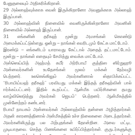
பேனுதலையும் அதிகரிக்கிறான்.
29 அல்லாஹ்வுக்காக எவன் இருக்கிறானோ அவனுக்காக அல்லாஹ்
இருப்பான்.
30 அல்லாஹ்வின் நினைவில் எவனிருக்கின்றானோ அவனின்
நினைவில் அல்லாஹ் இருப்பான்.
31 எங்களின் தரீகஹ் மூன்று அமசங்கள் கொண்டு
அமைக்கப்பட்டுள்ளது. ஒன்று – நாங்கள் எவரிடமும் கேட்க மாட்டோம்.
இரண்டு – எங்களிடம் யாராவது கேட்டால் அதைத் தட்டமாட்டோம்.
மூன்று – நாங்கள் எதையும் சேமித்து வைக்க மாட்டோம்.
அஸ்ஸெய்யித் அஹ்மத் கபீர் அர்ரிபாயீ குத்திஸ ஸிர்றுஹூ
அன்னவர்களின் உபதேசங்கள் மூலம் மக்கள் நேர்வழி
பெற்றனர். உலகெங்கிலும் அவர்களினால் ஸ்தாபிக்கப்பட்ட
“ரிபாயிய்யஹ் தரீகஹ்” பரவியது. மக்கள் இந்தத் தரீகஹ்வின் பால்
ஈர்க்கப்பட்டனர். இதில் கூறப்பட்ட ஆன்மீக பயிர்சிகளை தமது
வாழ்விலெடுத்து அவர்கள் ஜெயம்“ பெற்றனர். ஆன்மீகத்தில்
முன்னேற்றம் கண்டனர்.
ரிபாயீ நாயகம் அன்னவர்கள் அல்லாஹ்வில் தன்னை அழித்தார்கள்.
அதன் காரணத்தினால் அன்மீகத்தில் உச்ச நிலைகளை அடைந்தார்கள்.
அவர்களிலிருந்து பல அற்புதங்கள் தோன்றின. அவை மட்டிட
முடியாதவை. செத்த பிணங்களை உயிர்ப்பித்தார்கள். குருடர்களுக்கு