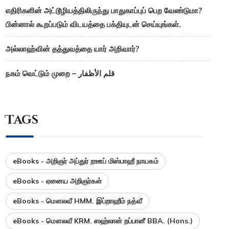
எதிரிகளின் அட்டூழியத்திலிருந்து பாதுகாப்புப் பெற வேண்டுமா?
பின்னால் கூறப்படும் விடயத்தை பக்தியுடன் செய்யுங்கள்.
அல்லாஹ்வின் தத்துவத்தை யார் அறிவார்?
நகம் வெட்டும் முறை – قلم الأظفار
Tags
eBooks - அறிஞர் அப்துர் றஊப் மிஸ்பாஹீ நாயகம்
eBooks - ஏனைய அறிஞர்கள்
eBooks - மௌலவீ HMM. இப்றாஹீம் நத்வீ
eBooks - மௌலவீ KRM. ஸஹ்லான் றப்பானீ BBA. (Hons.)