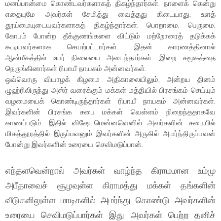
மனப்பான்மை கொண்டவர்களாகத் திகழ்ந்தார்கள். நாளைக் கென்று
எதையுமே அவர்கள் சேமித்து வைத்தது கிடையாது. உளத்
தூய்மையுடையவர்களாகத் திகழ்ந்தார்கள். பொறாமை, பெருமை,
கோபம் போன்ற தீக்குணங்களை விட்டும் மற்றோரைத் தடுக்கக்
கூடியவர்களாக செயற்பட்டார்கள். இதன் காரணத்தினால்
ஆன்மீகத்தில் உயர் நிலையை அடைந்தார்கள். இறை சமூகத்தை
நெருங்கினார்கள் ரிபாயீ நாயகம் அன்னவர்கள்.
ஒவ்வொரு வியாழக் கிழமை அதிகாலையிலும், அன்றய தினம்
ழுஹ்ரிலிருந்து அஸ்ர் வரைக்கும் மக்கள் மத்தியில் பிரசங்கம் செய்யும்
வழமையைக் கொண்டிருந்தார்கள் ரிபாயீ நாயகம் அன்னவர்கள்.
இவர்களின் பிரசங்க சபை மக்கள் வெள்ளம் நிறைந்ததாகவே
காணப்படும். இதில் விஷேடமென்னவெனில் அவர்களின் சபையில்
மிகத்தூரத்தில் இருப்பவனும் இவர்களின் அருகில் அமர்ந்திருப்பவன்
போன்று இவர்களின் உரையை செவிமடுப்பான்.
எந்தளவென்றால் அவர்கள் வாழ்ந்த கிராமமான உம்மு
அபீதாவைச் சூழவுள்ள கிராமத்து மக்கள் தங்களின்
வீடுகளிலுள்ள மாடிகளில் அமர்ந்து கொண்டு அவர்களின்
உரையை செவிமடுப்பார்கள் இது அவர்கள் பெற்ற தனிச்