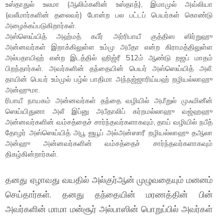
உஸ்தாதுல் உலமா (ஆலிம்களின் உஸ்தாத்), இமாமுல் அவ்லியா
(வலீமார்களின் தலைவர்) போன்ற பல பட்டப் பெயர்கள் கொண்டு
அழைக்கப்படுகிறார்கள்.
அஸ்ஸெய்யித் அஹ்மத் கபீர் அர்ரிபாயீ குத்திஸ ஸிர்றுஹு
அன்னவர்கள் இறாக்கிலுள்ள உம்மு அபீதா என்ற கிராமத்திலுள்ள
அல்பதாயிஹ் என்ற இடத்தில் ஹிஜ்ரீ 512ம் ஆண்டு றஜப் மாதம்
பிறந்தார்கள். அவர்களின் தந்தையின் பெயர் அஸ்ஸெய்யித் அலீ.
தாயின் பெயர் உம்முல் பழ்ல் பாதிமா அந்நஜ்ஜாரிய்யஹ் றழியல்லாஹு
அன்ஹுமா.
ரிபாயீ நாயகம் அன்னவர்கள் தந்தை வழியில் அமீறுல் முஃமினீன்
ஸெய்யிதுனா அலீ இப்னு அபீதாலிப் கர்றமல்லாஹு வஜ்ஹஹு
அன்னவர்களின் வம்சத்தைச் சார்ந்தவர்களாகவும், தாய் வழியில் நபீத்
தோழர் அஸ்ஸெய்யித் அபூ ஐயூப் அல்அன்ஸாரீ றழியல்லாஹு தஆலா
அன்ஹு அன்னவர்களின் வம்சத்தைச் சார்ந்தவர்களாகவும்
திகழ்கின்றார்கள்.
தனது ஏழாவது வயதில் அல்குர்ஆன் முழுவதையும் மனனம்
செய்தார்கள். தனது தந்தையின் மரணத்தின் பின்
அவர்களின் மாமா மன்சூர் அல்பாஸின் பொறுப்பில் அவர்கள்