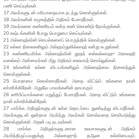
பணி செய்யுங்கள்.
17 அவர்களுடன் மரியாதையாக நடந்து கொள்ளுங்கள்.
18 அவர்களின் சமூகத்தில் அதிகம் பேசாதீர்கள்.
19 அவர்களை கண்ணியம் என்ற கண் கொண்டு நோக்குங்கள்.
20 கஷ்டங்களின் போது பொறுமை செய்யுங்கள்.
21 அல்லாஹ்வின் செயல்களைப் பொருந்திக் கொள்ளுங்கள்.
22 எல்லா நிலைகளிலும் அல்ஹம்துலில்லாஹ் என்று கூறுங்கள்.
23 கண்ணியமிக்க அல்லாஹ்வின் தூதர் ஸல்லல்லாஹு அலைஹி
வஸல்லம் அன்னவர்கள் மீது அதிகம் ஸலவாத் சொல்லுங்கள்.
24 உங்களின் எல்லா விடயங்களிலும் அல்லாஹ்வை நினைத்துக்
கொள்ளுங்கள்.
25 பொறாமை கொள்ளாதீர்கள். அதை விட்டும் உங்களை நான்
எச்சரிக்கிறேன். அதுவே பாவங்களின் தாயாகும்.
26 ஸூபீய்யாக்களை மறுத்துப் பேசாதீர்கள். அதை விட்டும் உங்களை
நான் எச்சரிக்கின்றேன்.
27 மார்க்க அறிஞர்களுடன் உள்ள தொடர்பை துண்டித்து விடாதீர்கள்.
அவர்களுடன் ஒன்றாக அமர்ந்து அவர்கள் சொல்வதை செவிமடுத்து
கொள்ளுங்கள். அதன் படி நடவுங்கள்.
28 மார்க்க அறிஞர்களுடனான உலமாஉகளுடன் அதிகம்
அமர்ந்திருப்பவனுக்கு அல்லாஹுத் தஆலா கல்வியையும்,