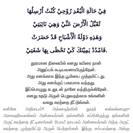
فِيْ حَالَةِ الْبُعْدِ رُوْحِيْ كُنْتُ اُرْسِلُهَا
تُقَبِّلُ الْأَرْضَ عَنِّيْ وَهِيَ نَائِبَتِيْ
وَهَذِهِ دَوْلَةُ الْأَشْبَاحِ قَدْ حَضَرَتْ
فَامْدُدْ يَمِيْنَكَ كَيْ تَحْظَى بِهَا شَفَتِيْ.
தூரமான நிலையில் எனது உயிரை நான்
அனுப்பக் கூடியவனாயிருந்தேன்.
அது எனக்காக இந்த பூமியை முத்தமிட்டது.
அது எனக்குப் பகரமாக வந்தது.
இப்பொழுது உடலுடன் நானே வந்திருக்கிறேன்.
எனது உதடு அருள் பெறுவதற்காக உங்களின்
வலது கரத்தை நீட்டுங்கள்
.
என்னே அதிசயம்!! அல்லாஹ்வின் தூதர் ஸல்லல்லாஹு
அலைஹிவஸல்லம் அன்னவர்கள் தங்களின் கப்ரிலிருந்து தங்களின்
அருட்கரத்தை நீட்டினார்கள். ரிபாயீ நாயகம் அன்னவர்கள் அந்த அருட்
கரத்தை முத்தமிட்டு அருள் பெற்றார்கள். இந்கு சம்பவத்தை அங்கு