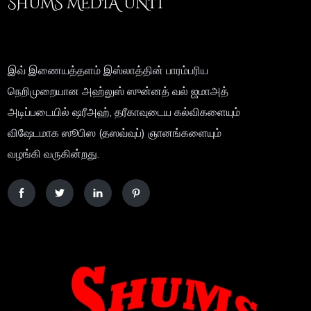
SHUMS MEDIA UNIT
இவ் இணையத்தளம் இஸ்லாத்தின் பாரம்பரிய
நெறிமுறையான அஹ்லுஸ் ஸுன்னத் வல் ஜமாஅத்
அடிப்படையில் ஷரீஅஹ், தரீகாவுடைய கல்விகளையும்
விஷேடமாக ஸூபிஸ (தஸவ்வுப்) ஞானங்களையும்
வழங்கி வருகின்றது.