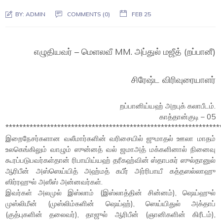
BY:
ADMIN
COMMENTS (0)
FEB 25
எழுதியவர் – மெளலவீ MM. அப்துல் மஜீத் (றப்பானீ)
சிரேஷ்ட விரிவுரையாளர்
றப்பானிய்யஹ் அறபுக் கலாபீடம்.
காத்தான்குடி – 05
**************************************************************
இறைநேசர்களான வலீமார்களின் வரிசையில் ஜுமாதல் ஊலா மாதம்
உலகெங்கிலும் வாழும் ஸுன்னத் வல் ஜமாஅத் மக்களினால் நினைவு
கூரப்படுபவர்கள்தான் ரிபாயிய்யஹ் தரீகஹ்வின் ஸ்தாபகர் ஸுல்தானுல்
ஆரிபீன் அஸ்ஸெய்யித் அஹ்மத் கபீர் அர்ரிபாயீ கத்தஸல்லாஹு
ஸிர்ரஹுல் அஸீஸ் அன்னவர்கள்.
இவர்கள் அலமுல் இஸ்லாம் (இஸ்லாத்தின் சின்னம்), ஷெய்ஹுல்
முஸ்லிமீன் (முஸ்லிம்களின் ஷெய்ஹ்), ஸெய்யிதுல் அக்தாப்
(குத்புகளின் தலைவர்), தாஜுல் ஆரிபீன் (ஞானிகளின் கிரீடம்),