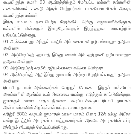
கூடியிருந்த சுமார் 90 ஆயிரத்திற்கும் மேற்பட்ட மக்கள் தங்களின்
கண்களினால் கண்டு அருள் பெற்றார்கள். பாக்கியஸாலிகள் அங்கு
கூடியிருந்த மக்கள்.
இந்த சம்பவம் நடைபெற்ற நேரத்தில் அங்கு சமூகமளித்திருந்த
மக்களில் பின்வரும் இறைநேசர்களும் இருந்ததாக வரலாற்றில்
பதியப்பட்டுள்ளது.
01 அஷ்ஷெய்ஹ் அப்துல் காதிர் அல் கைலானீ றழியல்லாஹு தஆலா
அன்ஹு.
02 அஷ்ஷெய்ஹ் ஹயாத் இப்னு கைஸ் அல் ஹர்றானீ றழியல்லாஹு
தஆலா அன்ஹு
03 அஷ்ஷெய்ஹ் ஹமீஸ் றழியல்லாஹு தஆலா அன்ஹு
04 அஷ்ஷெய்ஹ் அதீ இப்னு முஸாபிர் அஷ்ஷாமீ றழியல்லாஹு தஆலா
அன்ஹு
ரிபாயீ நாயகம் அன்னவர்கள் பெற்றுக் கொண்ட இந்தப் பாக்கியம்
அவர்களின் ஆன்மீக உயர் நிலையை எமக்கு எடுத்துக் காட்டுகின்றது.
ஜுமாதுல் ஊலா மாதம் நினைவு கூரப்படக்கூடிய ரிபாயீ நாயகம்
அன்னவர்களின் சிறப்புக்கள் மட்டிட முடியாதவை.
ஹிஜ்ரீ 580ம் வருடம் ஜுமாதல் ஊலா மாதம் பிறை 12ல் உம்மு அபீதா
என்ற இடத்தில் அவர்கள் வபாத்தானார்கள். அங்கே அவர்களின் கப்ர்
இன்றும் ஸியாறத் செய்யப்படுகிறது.
அன்னாரின் பொருட்டினால் அல்லாஹுத் தஆலா நம்மனைவருக்கும்