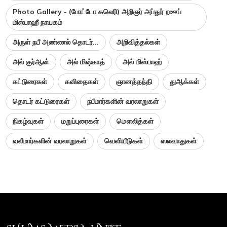
Photo Gallery - (போட்டோ கலெரி) அறிஞர் அப்துர் றஊப்
மிஸ்பாஹீ நாயகம்
அருள் நபீ அண்ணல் தொடர்...
அறிவித்தல்கள்
அல் குர்ஆன்
அல் மிஷ்காத்
அல் மிஸ்பாஹ்
கட்டுரைகள்
கவிதைகள்
ஞானத்தந்தி
துஆக்கள்
தொடர் கட்டுரைகள்
நபீமார்களின் வரலாறுகள்
நிகழ்வுகள்
மறுப்புரைகள்
மௌலித்கள்
வலீமார்களின் வரலாறுகள்
வெளியீடுகள்
ஸலவாதுகள்