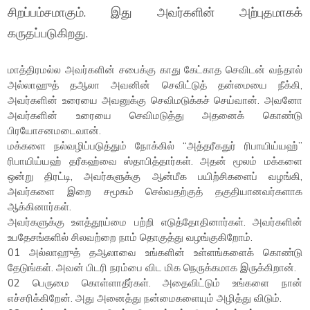
சிறப்பம்சமாகும். இது அவர்களின் அற்புதமாகக்
கருதப்படுகிறது.
மாத்திரமல்ல அவர்களின் சபைக்கு காது கேட்காத செவிடன் வந்தால்
அல்லாஹுத் தஆலா அவனின் செவிட்டுத் தன்மையை நீக்கி,
அவர்களின் உரையை அவனுக்கு செவிமடுக்கச் செய்வான். அவனோ
அவர்களின் உரையை செவிமடுத்து அதனைக் கொண்டு
பிரயோசனமடைவான்.
மக்களை நல்வழிப்படுத்தும் நோக்கில் “அத்தரீகதுர் ரிபாயிய்யஹ்”
ரிபாயிய்யஹ் தரீகஹ்வை ஸ்தாபித்தார்கள். அதன் மூலம் மக்களை
ஒன்று திரட்டி, அவர்களுக்கு ஆன்மீக பயிற்சிகளைப் வழங்கி,
அவர்களை இறை சமூகம் செல்வதற்குத் தகுதியானவர்களாக
ஆக்கினார்கள்.
அவர்களுக்கு உளத்தூய்மை பற்றி எடுத்தோதினார்கள். அவர்களின்
உபதேசங்களில் சிலவற்றை நாம் தொகுத்து வழங்குகிறோம்.
01 அல்லாஹுத் தஆலாவை உங்களின் உள்ளங்களைக் கொண்டு
தேடுங்கள். அவன் பிடரி நரம்பை விட மிக நெருக்கமாக இருக்கிறான்.
02 பெருமை கொள்ளாதீர்கள். அதைவிட்டும் உங்களை நான்
எச்சரிக்கிறேன். அது அனைத்து நன்மைகளையும் அழித்து விடும்.