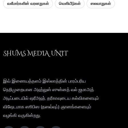
வலீமார்களின் வரலாறுகள்
வெளியீடுகள்
ஸலவாதுகள்
SHUMS MEDIA UNIT
இவ் இணையத்தளம் இஸ்லாத்தின் பாரம்பரிய
நெறிமுறையான அஹ்லுஸ் ஸுன்னத் வல் ஜமாஅத்
அடிப்படையில் ஷரீஅஹ், தரீகாவுடைய கல்விகளையும்
விஷேடமாக ஸூபிஸ (தஸவ்வுப்) ஞானங்களையும்
வழங்கி வருகின்றது.