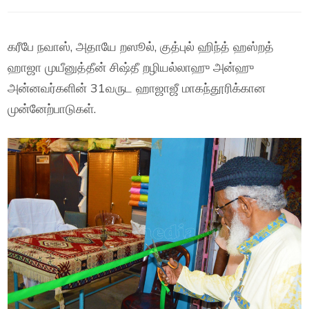
கரீபே நவாஸ், அதாயே றஸூல், குத்புல் ஹிந்த் ஹஸ்றத்
ஹாஜா முயீனுத்தீன் சிஷ்தீ றழியல்லாஹு அன்ஹு
அன்னவர்களின் 31வருட ஹாஜாஜீ மாகந்தூரிக்கான
முன்னேற்பாடுகள்.