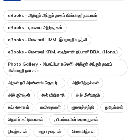
eBooks - அறிஞர் அப்துர் றஊப் மிஸ்பாஹீ நாயகம்
eBooks - ஏனைய அறிஞர்கள்
eBooks - மௌலவீ HMM. இப்றாஹீம் நத்வீ
eBooks - மௌலவீ KRM. ஸஹ்லான் றப்பானீ BBA. (Hons.)
Photo Gallery - (போட்டோ கலெரி) அறிஞர் அப்துர் றஊப்
மிஸ்பாஹீ நாயகம்
அருள் நபீ அண்ணல் தொடர்...
அறிவித்தல்கள்
அல் குர்ஆன்
அல் மிஷ்காத்
அல் மிஸ்பாஹ்
கட்டுரைகள்
கவிதைகள்
ஞானத்தந்தி
துஆக்கள்
தொடர் கட்டுரைகள்
நபீமார்களின் வரலாறுகள்
நிகழ்வுகள்
மறுப்புரைகள்
மௌலித்கள்