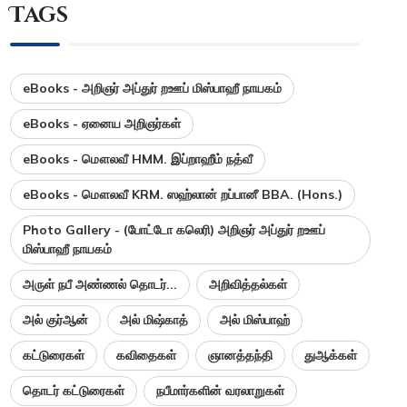
Tags
eBooks - அறிஞர் அப்துர் றஊப் மிஸ்பாஹீ நாயகம்
eBooks - ஏனைய அறிஞர்கள்
eBooks - மௌலவீ HMM. இப்றாஹீம் நத்வீ
eBooks - மௌலவீ KRM. ஸஹ்லான் றப்பானீ BBA. (Hons.)
Photo Gallery - (போட்டோ கலெரி) அறிஞர் அப்துர் றஊப்
மிஸ்பாஹீ நாயகம்
அருள் நபீ அண்ணல் தொடர்...
அறிவித்தல்கள்
அல் குர்ஆன்
அல் மிஷ்காத்
அல் மிஸ்பாஹ்
கட்டுரைகள்
கவிதைகள்
ஞானத்தந்தி
துஆக்கள்
தொடர் கட்டுரைகள்
நபீமார்களின் வரலாறுகள்