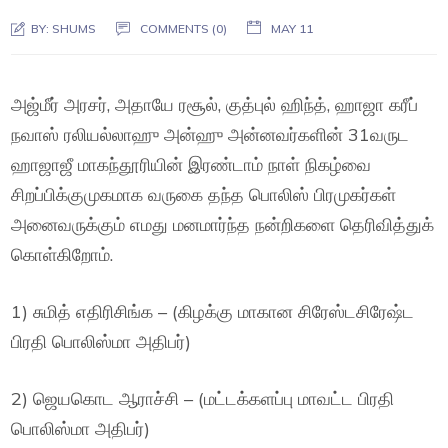
BY:
SHUMS
COMMENTS (0)
MAY 11
அஜ்மீர் அரசர், அதாயே ரசூல், குத்புல் ஹிந்த், ஹாஜா கரீப்
நவாஸ் ரலியல்லாஹு அன்ஹு அன்னவர்களின் 31வருட
ஹாஜாஜீ மாகந்தூரியின் இரண்டாம் நாள் நிகழ்வை
சிறப்பிக்குமுகமாக வருகை தந்த பொலிஸ் பிரமுகர்கள்
அனைவருக்கும் எமது மனமார்ந்த நன்றிகளை தெரிவித்துக்
கொள்கிறோம்.
1) சுமித் எதிரிசிங்க – (கிழக்கு மாகான சிரேஸ்டசிரேஷ்ட
பிரதி பொலிஸ்மா அதிபர்)
2) ஜெயகொட ஆராச்சி – (மட்டக்களப்பு மாவட்ட பிரதி
பொலிஸ்மா அதிபர்)