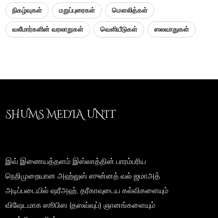
நிகழ்வுகள்
மறுப்புரைகள்
மௌலித்கள்
வலீமார்களின் வரலாறுகள்
வெளியீடுகள்
ஸலவாதுகள்
SHUMS MEDIA UNIT
இவ் இணையத்தளம் இஸ்லாத்தின் பாரம்பரிய
நெறிமுறையான அஹ்லுஸ் ஸுன்னத் வல் ஜமாஅத்
அடிப்படையில் ஷரீஅஹ், தரீகாவுடைய கல்விகளையும்
விஷேடமாக ஸூபிஸ (தஸவ்வுப்) ஞானங்களையும்