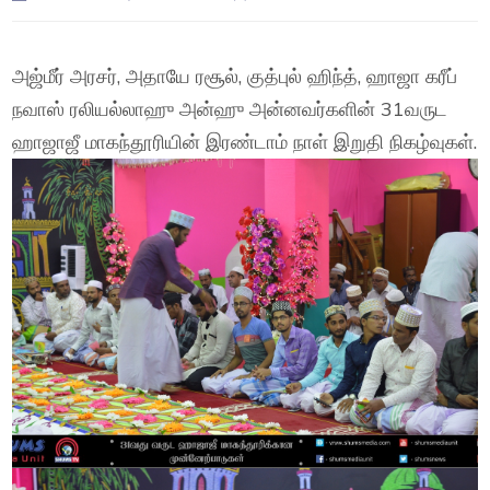
அஜ்மீர் அரசர், அதாயே ரசூல், குத்புல் ஹிந்த், ஹாஜா கரீப்
நவாஸ் ரலியல்லாஹு அன்ஹு அன்னவர்களின் 31வருட
ஹாஜாஜீ மாகந்தூரியின் இரண்டாம் நாள் இறுதி நிகழ்வுகள்.