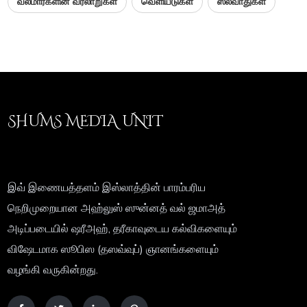
வலீமார்களின் வரலாறுகள்
வெளியீடுகள்
ஸலவாதுகள்
SHUMS MEDIA UNIT
இவ் இணையத்தளம் இஸ்லாத்தின் பாரம்பரிய
நெறிமுறையான அஹ்லுஸ் ஸுன்னத் வல் ஜமாஅத்
அடிப்படையில் ஷரீஅஹ், தரீகாவுடைய கல்விகளையும்
விஷேடமாக ஸூபிஸ (தஸவ்வுப்) ஞானங்களையும்
வழங்கி வருகின்றது.