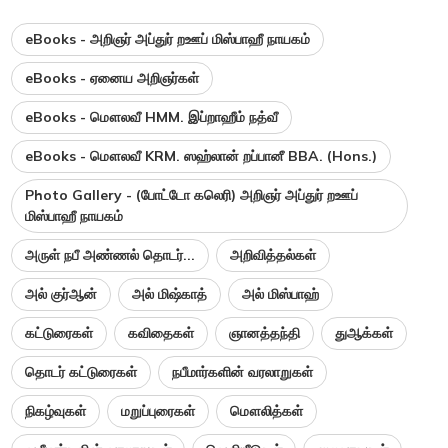
eBooks - அறிஞர் அப்துர் றஊப் மிஸ்பாஹீ நாயகம்
eBooks - ஏனைய அறிஞர்கள்
eBooks - மௌலவீ HMM. இப்றாஹீம் நத்வீ
eBooks - மௌலவீ KRM. ஸஹ்லான் றப்பானீ BBA. (Hons.)
Photo Gallery - (போட்டோ கலெரி) அறிஞர் அப்துர் றஊப்
மிஸ்பாஹீ நாயகம்
அருள் நபீ அண்ணல் தொடர்...
அறிவித்தல்கள்
அல் குர்ஆன்
அல் மிஷ்காத்
அல் மிஸ்பாஹ்
கட்டுரைகள்
கவிதைகள்
ஞானத்தந்தி
துஆக்கள்
தொடர் கட்டுரைகள்
நபீமார்களின் வரலாறுகள்
நிகழ்வுகள்
மறுப்புரைகள்
மௌலித்கள்