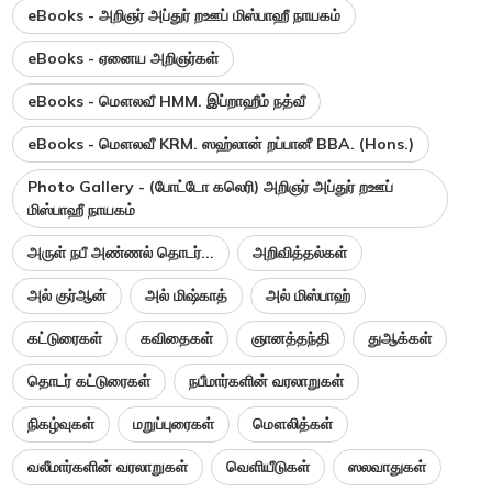
eBooks - அறிஞர் அப்துர் றஊப் மிஸ்பாஹீ நாயகம்
eBooks - ஏனைய அறிஞர்கள்
eBooks - மௌலவீ HMM. இப்றாஹீம் நத்வீ
eBooks - மௌலவீ KRM. ஸஹ்லான் றப்பானீ BBA. (Hons.)
Photo Gallery - (போட்டோ கலெரி) அறிஞர் அப்துர் றஊப்
மிஸ்பாஹீ நாயகம்
அருள் நபீ அண்ணல் தொடர்...
அறிவித்தல்கள்
அல் குர்ஆன்
அல் மிஷ்காத்
அல் மிஸ்பாஹ்
கட்டுரைகள்
கவிதைகள்
ஞானத்தந்தி
துஆக்கள்
தொடர் கட்டுரைகள்
நபீமார்களின் வரலாறுகள்
நிகழ்வுகள்
மறுப்புரைகள்
மௌலித்கள்
வலீமார்களின் வரலாறுகள்
வெளியீடுகள்
ஸலவாதுகள்