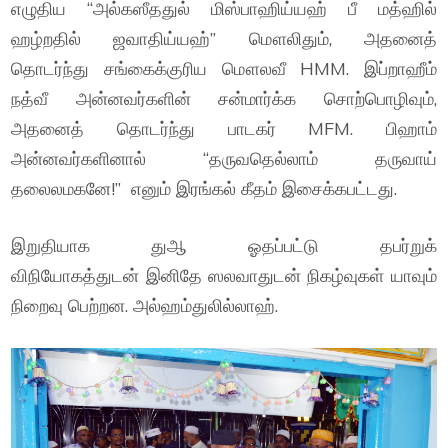
எழுதிய “அல்கஸீததுல் மிஸ்பாஹிய்யஹ் பீ மத்ஹில்
ஹழ்றதில் ஜவாதிய்யஹ்” மௌலிதும், அதனைத்
தொடர்ந்து சங்கைக்குரிய மௌலவீ HMM. இப்றாஹீம்
நத்வீ அன்னவர்களின் சன்மார்க்க சொற்பொழிவும்,
அதனைத் தொடர்ந்து பாடகர் MFM. பிஹாம்
அன்னவர்களினால் “தருவதெல்லாம் தருவாய்
தலைலமகனே!” எனும் இரங்கல் கீதம் இசைக்கபட்டது.
இறுதியாக துஆ ஓதப்பட்டு தபர்றுக்
விநியோகத்துடன் இனிதே ஸலவாதுடன் நிகழ்வுகள் யாவும்
நிறைவு பெற்றன. அல்ஹம்துலில்லாஹ்.