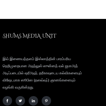
SHUMS MEDIA UNIT
இவ் இணையத்தளம் இஸ்லாத்தின் பாரம்பரிய
நெறிமுறையான அஹ்லுஸ் ஸுன்னத் வல் ஜமாஅத்
அடிப்படையில் ஷரீஅஹ், தரீகாவுடைய கல்விகளையும்
விஷேடமாக ஸூபிஸ (தஸவ்வுப்) ஞானங்களையும்
வழங்கி வருகின்றது.