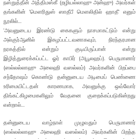
நஸ்றுத்தீன் அத்திமஸ்கீ (றழியல்லாஹு அன்ஹு) அவர்கள்
தங்களின் ‘மௌரிதுஸ் ஸாதீபீ மௌலிதில் ஹாதீ’ எனும்
நூலில்…
‘அவனுடைய இரண்டு கைகளும் நாசமாகட்டும் என்று
அல்குர்ஆனில் இகழப்பட்டவனாகவும், நிரந்தரமான
நரகத்தில் என்றும் குடியிருப்பான் என்று
இழித்துரைக்கப்பட்ட ஓர் காபிர் (அபூலஹப்). பெருமானார்
(ஸல்லல்லாஹு அலைஹி வஸல்லம்) அவர்களின் பிறப்பை
சந்தோஷம் கொண்டு தன்னுடைய அடிமைப் பெண்ணை
உரிமையிட்டதன் காரணமாக, அவனுக்கு ஒவ்வோர்
திங்கட்கிழமைகளிலும் வேதனை குறைக்கப்படுகின்றது
என்றால்…
தன்னுடைய வாழ்நாள் முழுவதும் பெருமானார்
(ஸல்லல்லாஹு அலைஹி வஸல்லம்) அவர்களின் பிறந்த