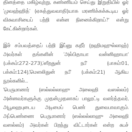
தினத்தை மகிழ்வுற்று, கண்ணியம் செய்து இறுதியில் ஓர்
‘முவஹ்ஹித்’ (ஏகத்துவவாதி)யாக மரணிக்கக்கூடிய ஓர்
விசுவாசியைப் பற்றி என்ன நினைக்கிறாய்?’ என்று
கேட்கின்றார்கள்.
இச் சம்பவத்தைப் பற்றி இப்னு கதீர் (றஹிமஹுல்லாஹ்)
அவர்கள் தங்களின் ‘அல்பிதாயா வன்னிஹாயா’
(பக்கம்:272-273),’ஸீறதுன் நபீ’ (பாகம்:01,
பக்கம்:124),’மௌலிதுன் நபீ’ (பக்கம்:21) ஆகிய
நூல்களில்…
‘பெருமானார் (ஸல்லல்லாஹு அலைஹி வஸல்லம்)
அன்னவர்களுக்கு முதன்முதலாகப் பாலூட்டி வளர்த்தவர்,
அபூலஹபுடைய அடிமைப் பெண் துவைபாவாகும்.
அப்பெண்ணை பெருமானார் (ஸல்லல்லாஹு அலைஹி
வஸல்லம்) அவர்கள் பிறந்து விட்டார்கள் என்ற சுபச்