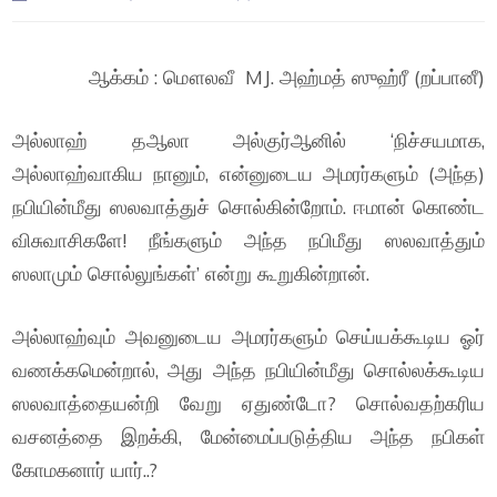
ஆக்கம் : மௌலவீ MJ. அஹ்மத் ஸுஹ்ரீ (றப்பானீ)
அல்லாஹ் தஆலா அல்குர்ஆனில் ‘நிச்சயமாக,
அல்லாஹ்வாகிய நானும், என்னுடைய அமரர்களும் (அந்த)
நபியின்மீது ஸலவாத்துச் சொல்கின்றோம். ஈமான் கொண்ட
விசுவாசிகளே! நீங்களும் அந்த நபிமீது ஸலவாத்தும்
ஸலாமும் சொல்லுங்கள்’ என்று கூறுகின்றான்.
அல்லாஹ்வும் அவனுடைய அமரர்களும் செய்யக்கூடிய ஓர்
வணக்கமென்றால், அது அந்த நபியின்மீது சொல்லக்கூடிய
ஸலவாத்தையன்றி வேறு ஏதுண்டோ? சொல்வதற்கரிய
வசனத்தை இறக்கி, மேன்மைப்படுத்திய அந்த நபிகள்
கோமகனார் யார்..?