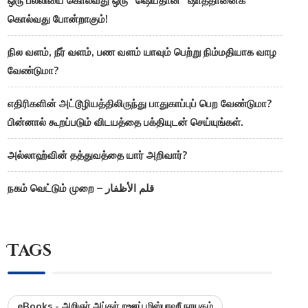
ஒரு பல்லியை கொல்வது ஒரு “ஷெய்தான்” ஷாத்தானைக்
கொல்வது போன்றாகும்!
நில வளம், நீர் வளம், பண வளம் யாவும் பெற்று நிம்மதியாக வாழ
வேண்டுமா?
எதிரிகளின் அட்டூழியத்திலிருந்து பாதுகாப்புப் பெற வேண்டுமா?
பின்னால் கூறப்படும் விடயத்தை பக்தியுடன் செய்யுங்கள்.
அல்லாஹ்வின் தத்துவத்தை யார் அறிவார்?
நகம் வெட்டும் முறை – قلم الأظفار
Tags
eBooks - அறிஞர் அப்துர் றஊப் மிஸ்பாஹீ நாயகம்