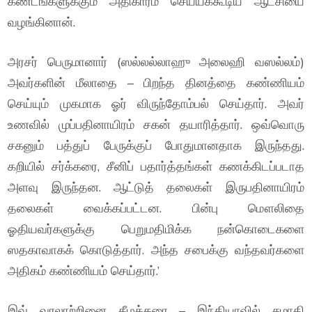
கண்டங்களுக்கும் அதிகாரம் செய்யக்கூடிய ஆட்சியை
வழங்கினான்.
அரசர் பெருமானார் (ஸல்லல்லாஹு அலைஹி வஸல்லம்)
அவர்களின் மீலாதை – பிறந்த தினத்தை கண்ணியம்
செய்யும் முகமாக ஓர் விருந்தோம்பல் செய்தார். அவர்
உணவில் முப்பதினாயிரம் சகன் தயாரித்தார். ஒவ்வொரு
சகனும் பத்துப் பேருக்குப் போதுமானதாக இருந்தது.
கறியில் சர்க்கரை, சீனிப் பதார்த்தங்கள் கணக்கிடப்படாத
அளவு இருந்தன. ஆட்டுத் தலைகள் இருபதினாயிரம்
தலைகள் வைக்கப்பட்டன. பின்பு மௌலிதை
ஓதியவர்களுக்கு பெறுமதிமிக்க நன்கொடைகளை
ஸதகாவாகக் கொடுத்தார். அந்த சபைக்கு வந்தவர்களை
அதிகம் கண்ணியம் செய்தார்.’
இவ் வரலாற்றினை கீழக்கரை – இந்தியாவில் சமாதி