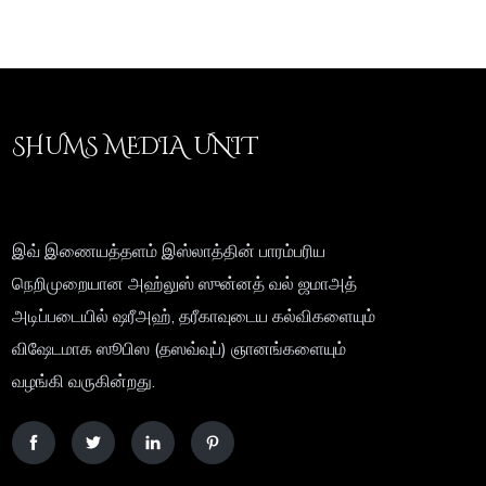
SHUMS MEDIA UNIT
இவ் இணையத்தளம் இஸ்லாத்தின் பாரம்பரிய
நெறிமுறையான அஹ்லுஸ் ஸுன்னத் வல் ஜமாஅத்
அடிப்படையில் ஷரீஅஹ், தரீகாவுடைய கல்விகளையும்
விஷேடமாக ஸூபிஸ (தஸவ்வுப்) ஞானங்களையும்
வழங்கி வருகின்றது.