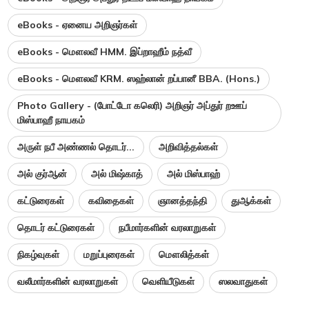
eBooks - ஏனைய அறிஞர்கள்
eBooks - மௌலவீ HMM. இப்றாஹீம் நத்வீ
eBooks - மௌலவீ KRM. ஸஹ்லான் றப்பானீ BBA. (Hons.)
Photo Gallery - (போட்டோ கலெரி) அறிஞர் அப்துர் றஊப்
மிஸ்பாஹீ நாயகம்
அருள் நபீ அண்ணல் தொடர்...
அறிவித்தல்கள்
அல் குர்ஆன்
அல் மிஷ்காத்
அல் மிஸ்பாஹ்
கட்டுரைகள்
கவிதைகள்
ஞானத்தந்தி
துஆக்கள்
தொடர் கட்டுரைகள்
நபீமார்களின் வரலாறுகள்
நிகழ்வுகள்
மறுப்புரைகள்
மௌலித்கள்
வலீமார்களின் வரலாறுகள்
வெளியீடுகள்
ஸலவாதுகள்