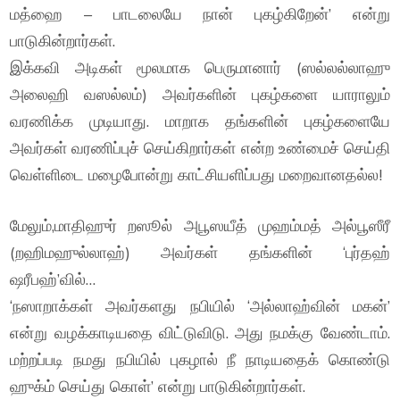
மத்ஹை – பாடலையே நான் புகழ்கிறேன்’ என்று
பாடுகின்றார்கள்.
இக்கவி அடிகள் மூலமாக பெருமானார் (ஸல்லல்லாஹு
அலைஹி வஸல்லம்) அவர்களின் புகழ்களை யாராலும்
வரணிக்க முடியாது. மாறாக தங்களின் புகழ்களையே
அவர்கள் வரணிப்புச் செய்கிறார்கள் என்ற உண்மைச் செய்தி
வெள்ளிடை மழைபோன்று காட்சியளிப்பது மறைவானதல்ல!
மேலும்,மாதிஹுர் றஸூல் அபூஸயீத் முஹம்மத் அல்பூஸீரீ
(றஹிமஹுல்லாஹ்) அவர்கள் தங்களின் ‘புர்தஹ்
ஷரீபஹ்’வில்…
‘நஸாறாக்கள் அவர்களது நபியில் ‘அல்லாஹ்வின் மகன்’
என்று வழக்காடியதை விட்டுவிடு. அது நமக்கு வேண்டாம்.
மற்றப்படி நமது நபியில் புகழால் நீ நாடியதைக் கொண்டு
ஹுக்ம் செய்து கொள்’ என்று பாடுகின்றார்கள்.