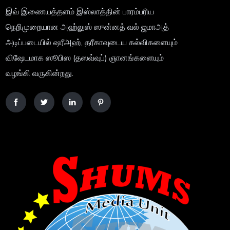
இவ் இணையத்தளம் இஸ்லாத்தின் பாரம்பரிய
நெறிமுறையான அஹ்லுஸ் ஸுன்னத் வல் ஜமாஅத்
அடிப்படையில் ஷரீஅஹ், தரீகாவுடைய கல்விகளையும்
விஷேடமாக ஸூபிஸ (தஸவ்வுப்) ஞானங்களையும்
வழங்கி வருகின்றது.