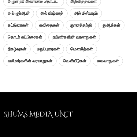
அருள் நபீ அண்ணல் தொடர்...
அறிவித்தல்கள்
அல் குர்ஆன்
அல் மிஷ்காத்
அல் மிஸ்பாஹ்
கட்டுரைகள்
கவிதைகள்
ஞானத்தந்தி
துஆக்கள்
தொடர் கட்டுரைகள்
நபீமார்களின் வரலாறுகள்
நிகழ்வுகள்
மறுப்புரைகள்
மௌலித்கள்
வலீமார்களின் வரலாறுகள்
வெளியீடுகள்
ஸலவாதுகள்
SHUMS MEDIA UNIT