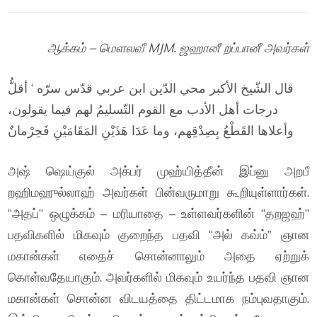
ஆக்கம் – மௌலவீ MJM. ஜஹானீ றப்பானீ அவர்கள்
قال الشّيخ الأكبر محي الدّين ابن عربي قدّس سرّه ‘ أقلُّ
درجات أهل الأدب مع القوم التّسليمُ لهم فيما يقولون،
وأعلاها القَطْعُ بِصِدْقِهم، وما عَدَا هَذَيْنِ المَقَامَيْنِ فَحِرْمانٌ
அஷ் ஷெய்குல் அக்பர் முஹ்யித்தீன் இப்னு அறபீ
றஹிமஹுல்லாஹ் அவர்கள் பின்வருமாறு கூறியுள்ளார்கள்.
“அதப்” ஒழுக்கம் – மரியாதை – உள்ளவர்களின் “தறஜஹ்”
பதவிகளில் மிகவும் குறைந்த பதவி “அல் கவ்ம்” ஞான
மகான்கள் எதைச் சொன்னாலும் அதை ஏற்றுக்
கொள்வதேயாகும். அவர்களில் மிகவும் உயர்ந்த பதவி ஞான
மகான்கள் சொன்ன விடயத்தை திட்டமாக நம்புவதாகும்.