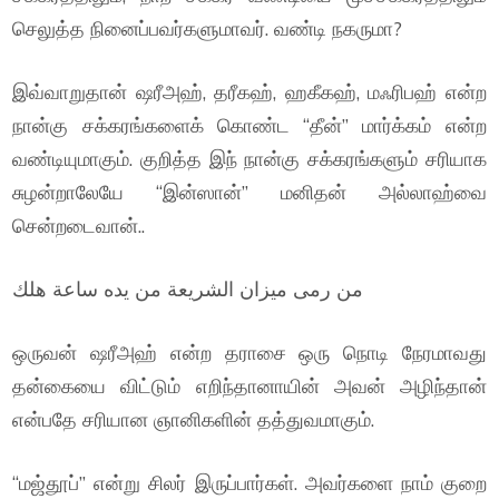
செலுத்த நினைப்பவர்களுமாவர். வண்டி நகருமா?
இவ்வாறுதான் ஷரீஅஹ், தரீகஹ், ஹகீகஹ், மஃரிபஹ் என்ற
நான்கு சக்கரங்களைக் கொண்ட “தீன்” மார்க்கம் என்ற
வண்டியுமாகும். குறித்த இந் நான்கு சக்கரங்களும் சரியாக
சுழன்றாலேயே “இன்ஸான்” மனிதன் அல்லாஹ்வை
சென்றடைவான்..
من رمى ميزان الشريعة من يده ساعة هلك
ஒருவன் ஷரீஅஹ் என்ற தராசை ஒரு நொடி நேரமாவது
தன்கையை விட்டும் எறிந்தானாயின் அவன் அழிந்தான்
என்பதே சரியான ஞானிகளின் தத்துவமாகும்.
“மஜ்தூப்” என்று சிலர் இருப்பார்கள். அவர்களை நாம் குறை