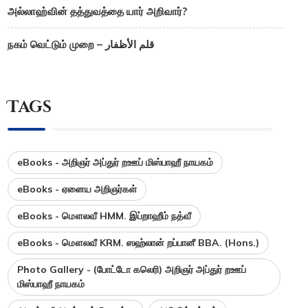
அல்லாஹ்வின் தத்துவத்தை யார் அறிவார்?
நகம் வெட்டும் முறை – قلم الأظفار
Tags
eBooks - அறிஞர் அப்துர் றஊப் மிஸ்பாஹீ நாயகம்
eBooks - ஏனைய அறிஞர்கள்
eBooks - மௌலவீ HMM. இப்றாஹீம் நத்வீ
eBooks - மௌலவீ KRM. ஸஹ்லான் றப்பானீ BBA. (Hons.)
Photo Gallery - (போட்டோ கலெரி) அறிஞர் அப்துர் றஊப்
மிஸ்பாஹீ நாயகம்