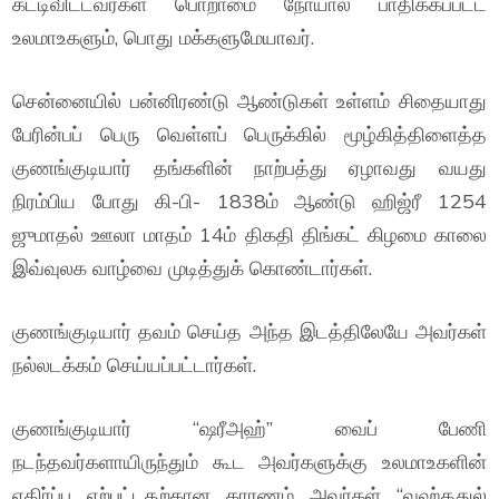
கட்டிவிட்டவர்கள் பொறாமை நோயால் பாதிக்கப்பட்ட
உலமாஉகளும், பொது மக்களுமேயாவர்.
சென்னையில் பன்னிரண்டு ஆண்டுகள் உள்ளம் சிதையாது
பேரின்பப் பெரு வெள்ளப் பெருக்கில் மூழ்கித்திளைத்த
குணங்குடியார் தங்களின் நாற்பத்து ஏழாவது வயது
நிரம்பிய போது கி-பி- 1838ம் ஆண்டு ஹிஜ்ரீ 1254
ஜுமாதல் ஊலா மாதம் 14ம் திகதி திங்கட் கிழமை காலை
இவ்வுலக வாழ்வை முடித்துக் கொண்டார்கள்.
குணங்குடியார் தவம் செய்த அந்த இடத்திலேயே அவர்கள்
நல்லடக்கம் செய்யப்பட்டார்கள்.
குணங்குடியார் “ஷரீஅஹ்” வைப் பேணி
நடந்தவர்களாயிருந்தும் கூட அவர்களுக்கு உலமாஉகளின்
எதிர்ப்பு ஏற்பட்டதற்கான காரணம் அவர்கள் “வஹ்ததுல்