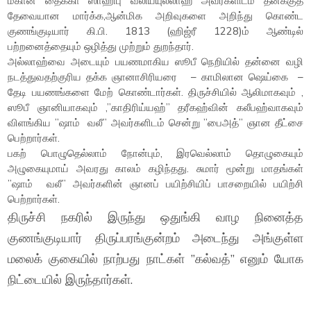
மகான் தைக்கா ஸாஹிபு வலிய்யுல்லாஹ் அவர்களிடம் தனக்குத்
தேவையான மார்க்க,ஆன்மிக அறிவுகளை அறிந்து கொண்ட
குணங்குடியார் கி.பி. 1813 (ஹிஜ்ரீ 1228)ம் ஆண்டில்
பற்றனைத்தையும் ஒழித்து முற்றும் துறந்தார்.
அல்லாஹ்வை அடையும் பயணமாகிய ஸூபீ நெறியில் தன்னை வழி
நடத்துவதற்குரிய தக்க ஞானாசிரியரை – காமிலான ஷெய்கை –
தேடி பயணங்களை மேற் கொண்டார்கள். திருச்சியில் ஆலிமாகவும் ,
ஸூபீ ஞானியாகவும் ,”காதிரிய்யஹ்” தரீகஹ்வின் கலீபஹ்வாகவும்
விளங்கிய ”ஷாம் வலீ” அவர்களிடம் சென்று ”பைஅத்” ஞான தீட்சை
பெற்றார்கள்.
பகற் பொழுதெல்லாம் நோன்பும், இரவெல்லாம் தொழுகையும்
அழுகையுமாய் அவரது காலம் கழிந்தது. சுமார் மூன்று மாதங்கள்
”ஷாம் வலீ” அவர்களின் ஞானப் பயிற்சியிப் பாசறையில் பயிற்சி
பெற்றார்கள்.
திருச்சி நகரில் இருந்து ஒதுங்கி வாழ நினைத்த
குணங்குடியார் திருப்பரங்குன்றம் அடைந்து அங்குள்ள
மலைக் குகையில் நாற்பது நாட்கள் ”கல்வத்” எனும் யோக
நிட்டையில் இருந்தார்கள்.