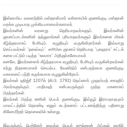
இஸ்லாமிய வரலாற்றில் மஸ்தான்மார் வரிசையில் குணங்குடி மஸ்தான்
மறக்க முடியாத முக்கியமானவர்களாவர்.
இவர்களின் வரலாறு தெரியாதவர்களும், இவர்களின்
ஞானப்பாடல்களின் தத்துவங்கள் புரியாதவர்களும் இவர்களை மிகக்
கீழ்த்தரமாகப் பேசியும், எழுதியும் வருகின்றார்கள். இவ்வாறு
செய்பவர்கள் ”தஸவ்வுப்” ஸூபிஸ ஞானம் தெரியாத ”புகஹாஉ” சட்டக்
கலை மட்டும் படித்த ”உலமாஉ” அறிஞர்களேயாவர்.
எனவே, இவர்களைக் கீழ்த்தரமாக எழுதியும், பேசியும் வருகின்றவர்கள்
சற்று நிதானமாகச் செயல்பட வேண்டும் என்பதற்காக குணங்குடி
மகானைப் பற்றி சுருக்கமாக எழுதுகின்றோம்.
இவர்கள் ஹிஜ்ரீ 1207ல் (கி.பி. 1792) நெய்னார் முஹம்மத் ஸாஹிப்
அவர்களுக்கும், பாதிமஹ் என்பவருக்கும் மூத்த மகனாகப்
பிறந்தார்கள்.
இவர்கள் பிறந்த ஊரின் பெயர் குணங்குடி. இவ்வூர் இராமநாதபுரம்
மாவட்டத்தில் தொண்டி எனும் கடற்கரைப் பட்டணத்திற்கு பதினாறு
கிலோமீற்றர் தொலைவில் உள்ளது.
இவருக்குப் பெற்றோர் வைத்த பெயர் ஸுல்தான் அப்துல் காதிர்