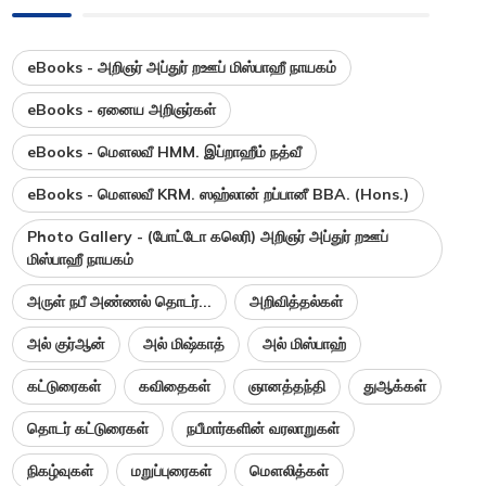
eBooks - அறிஞர் அப்துர் றஊப் மிஸ்பாஹீ நாயகம்
eBooks - ஏனைய அறிஞர்கள்
eBooks - மௌலவீ HMM. இப்றாஹீம் நத்வீ
eBooks - மௌலவீ KRM. ஸஹ்லான் றப்பானீ BBA. (Hons.)
Photo Gallery - (போட்டோ கலெரி) அறிஞர் அப்துர் றஊப்
மிஸ்பாஹீ நாயகம்
அருள் நபீ அண்ணல் தொடர்...
அறிவித்தல்கள்
அல் குர்ஆன்
அல் மிஷ்காத்
அல் மிஸ்பாஹ்
கட்டுரைகள்
கவிதைகள்
ஞானத்தந்தி
துஆக்கள்
தொடர் கட்டுரைகள்
நபீமார்களின் வரலாறுகள்
நிகழ்வுகள்
மறுப்புரைகள்
மௌலித்கள்