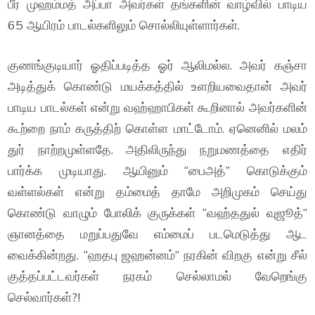
பீர் முஹம்மத் அப்பா அவர்கள் தங்களின் வாழ்வில் பாடிய
65 ஆயிரம் பாடல்களிலும் சொல்லியுள்ளார்கள்.
குணங்குடியார் ஓதிப்படித்த ஓர் ஆலிமல்ல. அவர் கஞ்சா
அடித்துக் கொண்டு மயக்கத்தில் உளறியவைதான் அவர்
பாடிய பாடல்கள் என்று வஹ்ஹாபிகள் கூறினால் அவர்களின்
கூற்றை நாம் கருத்திற் கொள்ள மாட்டோம். ஏனெனில் மலம்
துர் நாற்றமுள்ளதே. அதிலிருந்து நறுமணத்தை எதிர்
பார்க்க முடியாது. ஆயினும் “பைஅத்” கொடுக்கும்
வள்ளல்கள் என்று தம்மைத் தாமே அறிமுகம் செய்து
கொண்டு வாழும் போலிக் குருக்கள் “வஹ்ததுல் வுஜூத்”
ஞானத்தை மறுப்பதுவே எம்மைப் படமெடுத்து ஆட
வைக்கின்றது. “ஹதபு ஜஹன்னம்” நரகின் விறகு என்று சீல்
குத்தப்பட்டவர்கள் நரகம் செல்லாமல் வேறெங்கு
செல்வார்கள்?!