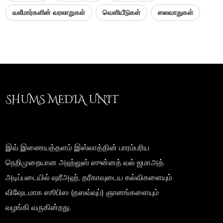
வலீமார்களின் வரலாறுகள்
வெளியீடுகள்
ஸலவாதுகள்
SHUMS MEDIA UNIT
இவ் இணையத்தளம் இஸ்லாத்தின் பாரம்பரிய
நெறிமுறையான அஹ்லுஸ் ஸுன்னத் வல் ஜமாஅத்
அடிப்படையில் ஷரீஅஹ், தரீகாவுடைய கல்விகளையும்
விஷேடமாக ஸூபிஸ (தஸவ்வுப்) ஞானங்களையும்
வழங்கி வருகின்றது.