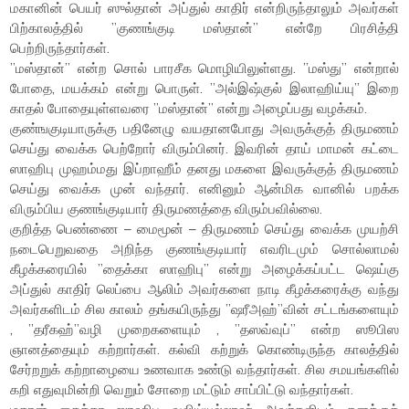
மகானின் பெயர் ஸுல்தான் அப்துல் காதிர் என்றிருந்தாலும் அவர்கள்
பிற்காலத்தில் ”குணங்குடி மஸ்தான்” என்றே பிரசித்தி
பெற்றிருந்தார்கள்.
”மஸ்தான்” என்ற சொல் பாரசீக மொழியிலுள்ளது. ”மஸ்து” என்றால்
போதை, மயக்கம் என்று பொருள். ”அல்இஷ்குல் இலாஹிய்யு” இறை
காதல் போதையுள்ளவரை ”மஸ்தான்” என்று அழைப்பது வழக்கம்.
குண்ஙகுடியாருக்கு பதினேழு வயதானபோது அவருக்குத் திருமணம்
செய்து வைக்க பெற்றோர் விரும்பினர். இவரின் தாய் மாமன் கட்டை
ஸாஹிபு முஹம்மது இப்றாஹீம் தனது மகளை இவருக்குத் திருமணம்
செய்து வைக்க முன் வந்தார். எனினும் ஆன்மிக வானில் பறக்க
விரும்பிய குணங்குடியார் திருமணத்தை விரும்பவில்லை.
குறித்த பெண்ணை – மைமூன் – திருமணம் செய்து வைக்க முயற்சி
நடைபெறுவதை அறிந்த குணங்குடியார் எவரிடமும் சொல்லாமல்
கீழக்கரையில் ”தைக்கா ஸாஹிபு” என்று அழைக்கப்பட்ட ஷெய்கு
அப்துல் காதிர் லெப்பை ஆலிம் அவர்களை நாடி கீழக்கரைக்கு வந்து
அவர்களிடம் சில காலம் தங்கயிருந்து ”ஷரீஅஹ்”வின் சட்டங்களையும்
, ”தரீகஹ்”வழி முறைகளையும் , ”தஸவ்வுப்” என்ற ஸூபிஸ
ஞானத்தையும் கற்றார்கள். கல்வி கற்றுக் கொண்டிருந்த காலத்தில்
சேர்றறுக் கற்றாழையை உணவாக உண்டு வந்தார்கள். சில சமயங்களில்
கறி எதுவுமின்றி வெறும் சோறை மட்டும் சாப்பிட்டு வந்தார்கள்.