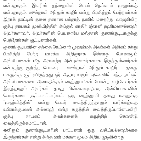
என்பதாகும். இவரின் தந்தையின் பெயர் நெய்னார் முஹம்மத்
என்பதாகும். ஸுல்தான் அப்துல் காதிர் என்று பிரசித்தம் பெற்றவர்கள்
இறாக் நாட்டின் தலை நகரான பக்தாத் நகரில் மறைந்து வாழுகின்ற
குத்பு நாயகம் முஹ்யித்தீன் அப்துல் காதிர் ஜீலானீ றஹிமஹுல்லாஹ்
அவர்களாவர். அவர்களின் பெயரையே மஸ்தான் குணங்குடியாருக்கு
பெற்றோர்கள் சூட்டினார்கள்.
குணங்குடியாரின் தந்தை நெய்னார் முஹம்மத் அவர்கள் அதிகம் கற்று
பிரசித்தி பெற்ற மார்க்க அறிஞராக இல்லாது போனாலும்
அவ்லியாஉகள் மீது அளவற்ற அன்புள்ளவர்களாக இருந்துள்ளார்கள்
என்பதற்கு குறித்த பெயரை – ஸுல்தான் அப்துல் காதிர் – தனது
மகனுக்கு சூட்டியிருந்தது ஓர் ஆதாரமாகும். ஏனெனில் எந்த நாட்டில்
அவ்லியாஉகளை அவமதிக்கும் வஹ்ஹாபிகள் போன்ற வழிகேடர்கள்
இருந்தாலும் அவர்கள் தமது பிள்ளைகளு;ககு அவ்லியாஉகளின்
பெயர்களை சூட்டமாட்டார்கள். ஒரு வஹ்ஹாபி தனது மகனுக்கு
”முஹ்யித்தீன்” என்று பெயர் வைத்திருந்தாலும் மார்க்கத்தை
உயிராக்குபவன் அல்லாஹ் என்ற கருத்தில் வைத்திருப்பானேயன்றி
குத்பு நாயகம் அவர்களைக் கருத்திற் கொண்டு
வைத்திருக்கமாட்டான்.
எனினும் குணங்குடியாரின் பாட்டனார் ஒரு வலிய்யுல்லாஹ்வாக
இருந்தார்கள் என்று அந்த ஊர் மக்கள் மூலம் அறிய முடிகின்றது.