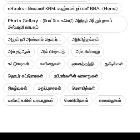
eBooks - மௌலவீ KRM. ஸஹ்லான் றப்பானீ BBA. (Hons.)
Photo Gallery - (போட்டோ கலெரி) அறிஞர் அப்துர் றஊப்
மிஸ்பாஹீ நாயகம்
அருள் நபீ அண்ணல் தொடர்...
அறிவித்தல்கள்
அல் குர்ஆன்
அல் மிஷ்காத்
அல் மிஸ்பாஹ்
கட்டுரைகள்
கவிதைகள்
ஞானத்தந்தி
துஆக்கள்
தொடர் கட்டுரைகள்
நபீமார்களின் வரலாறுகள்
நிகழ்வுகள்
மறுப்புரைகள்
மௌலித்கள்
வலீமார்களின் வரலாறுகள்
வெளியீடுகள்
ஸலவாதுகள்