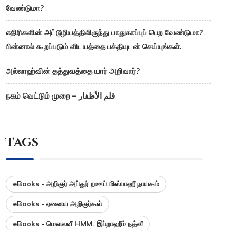
வேண்டுமா?
எதிரிகளின் அட்டூழியத்திலிருந்து பாதுகாப்புப் பெற வேண்டுமா?
பின்னால் கூறப்படும் விடயத்தை பக்தியுடன் செய்யுங்கள்.
அல்லாஹ்வின் தத்துவத்தை யார் அறிவார்?
நகம் வெட்டும் முறை – قلم الأظفار
Tags
eBooks - அறிஞர் அப்துர் றஊப் மிஸ்பாஹீ நாயகம்
eBooks - ஏனைய அறிஞர்கள்
eBooks - மௌலவீ HMM. இப்றாஹீம் நத்வீ