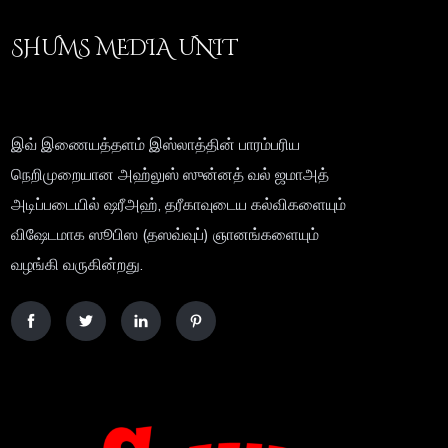
SHUMS MEDIA UNIT
இவ் இணையத்தளம் இஸ்லாத்தின் பாரம்பரிய
நெறிமுறையான அஹ்லுஸ் ஸுன்னத் வல் ஜமாஅத்
அடிப்படையில் ஷரீஅஹ், தரீகாவுடைய கல்விகளையும்
விஷேடமாக ஸூபிஸ (தஸவ்வுப்) ஞானங்களையும்
வழங்கி வருகின்றது.