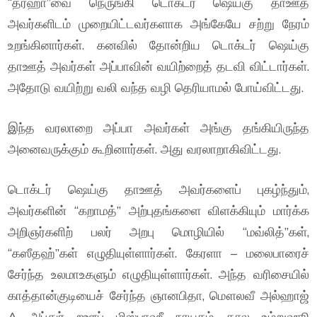
“தர்ஹா”வை நெருங்கி டொக்டர் ஷெய்கு தாஊத்
அவர்களிடம் முறையிட்டவர்களாக அங்கேயே சற்று நேரம்
உறங்கினார்கள். கனவில் தோன்றிய டொக்டர் ஷெய்கு
தாஊத் அவர்கள் அப்பாவின் வயிற்றைத் தடவி விட்டார்கள்.
அதோடு வயிற்று வலி வந்த வழி தெரியாமல் போய்விட்டது.
இந்த வரலாறை அப்பா அவர்கள் அங்கு தங்கியிருந்த
அனைவருக்கும் கூறினார்கள். அது வரலாறாகிவிட்டது.
டொக்டர் ஷெய்கு தாஊத் அவர்களைப் புகழ்ந்தும்,
அவர்களின் “கறாமத்” அற்புதங்களை விளக்கியும் மார்க்க
அறிஞர்களிற் பலர் அறபு மொழியில் “மவ்லித்”கள்,
“கஸீதஹ்”கள் எழுதியுள்ளார்கள். கேரளா – மலைபாரைச்
சேர்ந்த உலமாஉகளும் எழுதியுள்ளார்கள். அந்த வரிசையில்
காத்தான்குடியைச் சேர்ந்த ஞானபிதா, மௌலவீ அல்ஹாஜ்
A அப்துர் றஊப் மிஸ்பாஹீ நாயகம் தால உம்றுஹூ