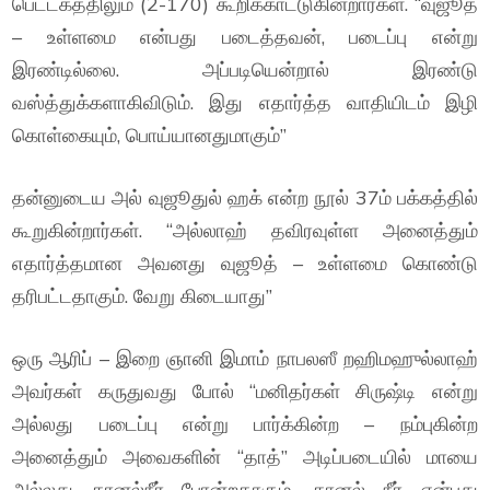
பெட்டகத்திலும் (2-170) கூறிக்காட்டுகின்றார்கள். “வுஜூத்
– உள்ளமை என்பது படைத்தவன், படைப்பு என்று
இரண்டில்லை. அப்படியென்றால் இரண்டு
வஸ்த்துக்களாகிவிடும். இது எதார்த்த வாதியிடம் இழி
கொள்கையும், பொய்யானதுமாகும்”
தன்னுடைய அல் வுஜூதுல் ஹக் என்ற நூல் 37ம் பக்கத்தில்
கூறுகின்றார்கள். “அல்லாஹ் தவிரவுள்ள அனைத்தும்
எதார்த்தமான அவனது வுஜூத் – உள்ளமை கொண்டு
தரிபட்டதாகும். வேறு கிடையாது”
ஒரு ஆரிப் – இறை ஞானி இமாம் நாபலஸீ றஹிமஹுல்லாஹ்
அவர்கள் கருதுவது போல் “மனிதர்கள் சிருஷ்டி என்று
அல்லது படைப்பு என்று பார்க்கின்ற – நம்புகின்ற
அனைத்தும் அவைகளின் “தாத்” அடிப்படையில் மாயை
அல்லது கானல்நீர் போன்றதாகும். கானல் நீர் என்பது