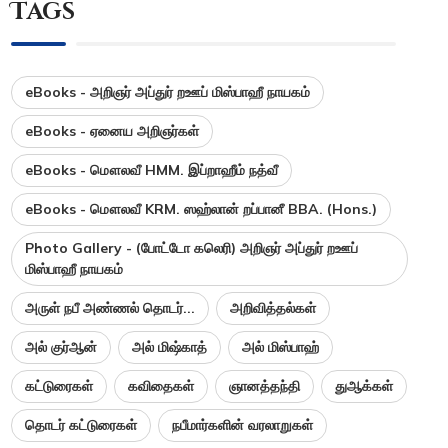
Tags
eBooks - அறிஞர் அப்துர் றஊப் மிஸ்பாஹீ நாயகம்
eBooks - ஏனைய அறிஞர்கள்
eBooks - மௌலவீ HMM. இப்றாஹீம் நத்வீ
eBooks - மௌலவீ KRM. ஸஹ்லான் றப்பானீ BBA. (Hons.)
Photo Gallery - (போட்டோ கலெரி) அறிஞர் அப்துர் றஊப்
மிஸ்பாஹீ நாயகம்
அருள் நபீ அண்ணல் தொடர்...
அறிவித்தல்கள்
அல் குர்ஆன்
அல் மிஷ்காத்
அல் மிஸ்பாஹ்
கட்டுரைகள்
கவிதைகள்
ஞானத்தந்தி
துஆக்கள்
தொடர் கட்டுரைகள்
நபீமார்களின் வரலாறுகள்