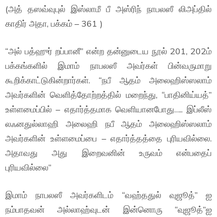
(அத் தஸவ்வுபுல் இஸ்லாமீ பீ அஸ்ரிந் நாபலஸீ லிஅப்தில்
காதிர் அதா, பக்கம் – 361 )
“அல் பத்ஹுர் றப்பானீ” என்ற தன்னுடைய நூல் 201, 202ம்
பக்கங்களில் இமாம் நாபலஸீ அவர்கள் பின்வருமாறு
கூறிக்காட்டுகின்றார்கள். “நபீ ஆதம் அலைஹிஸ்ஸலாம்
அவர்களின் வெளித்தோற்றத்தில் மறைந்து, “பாதினிய்யத்”
உள்ளமைப்பில் – எதார்த்தமாக வெளியானபோது….. இப்லீஸ்
லஃனதுல்லாஹி அலைஹி நபீ ஆதம் அலைஹிஸ்ஸலாம்
அவர்களின் உள்ளமைப்பை – எதார்த்தத்தை புரியவில்லை.
அதாவது அது இறைவனின் உருவம் என்பதைப்
புரியவில்லை”
இமாம் நாபலஸீ அவர்களிடம் “வஹ்ததுல் வுஜூத்” ஐ
நம்பாதவன் அல்லாஹ்வுடன் இன்னொரு “வுஜூத்”ஐ