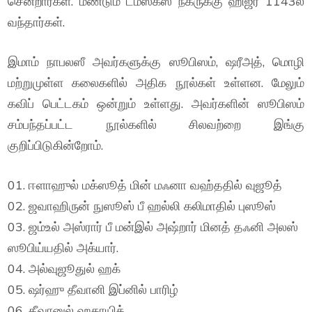
சென்றார்கள். மீண்டும் டமஸ்கஸ் நகருக்கு ஹிஜ்ரீ 1143ல்
வந்தார்கள்.
இமாம் நாபலஸீ அவர்களுக்கு ஸூபிஸம், ஷரீஅத், மொழி
மற்றுமுள்ள கலைகளில் அதிக நூல்கள் உள்ளன. மேலும்
கவிப் பெட்டகம் ஒன்றும் உள்ளது. அவர்களின் ஸூபிஸம்
சம்பந்தப்பட்ட நூல்களில் சிலவற்றை இங்கு
குறிப்பிடுகின்றோம்.
01. ஈளாஹுல் மக்ஸூத் மின் மஃனா வஹ்ததில் வுஜூத்
02. ஜவாஹிருன் நுஸூஸ் பீ ஹல்லி கலிமாதில் புஸூஸ்
03. ஜம்உல் அஸ்ரார் பீ மன்இல் அஷ்றார் மினத் தஃனி அலஸ்
ஸூபிய்யதில் அக்யார்.
04. அல்வுஜூதுல் ஹக்
05. ஷர்ஹு தீவானி இப்னில் பாரிழ்
06. தீவானுல் ஹகாயிக்