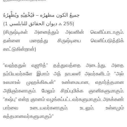
جميعُ الكون مظهرُه – فَيُخْفِيْهِ ويُظْهِرُهُ
(ديوان الحقائق للنابلسي 1 ஃ 255)
(சிருஷ்டிகள் அனைத்தும் அவனின் வெளிப்பாடாகும்.
தன்னை மறைத்து சிருஷ்டியை வெளிப்படுத்திக்
காட்டுகின்றான்)
“வஹ்ததுல் வுஜூத்” தத்துவத்தை அடைந்து, அதை
நம்பியவர்களே இமாம் அந் நாபலஸீ அவர்களிடம் “அல்
உலமாஉல் முஹக்கிகூன்” உண்மையான, எதார்த்தமான
அறிஞர்களாகும். மேலும் சிறப்புமிக்க ஞானிகளுமாகும்.
“கஷ்பு” என்ற ஞானம் வழங்கப்பட்டவர்களுமாகும். அகக்கண்
பார்வை உடையவர்களாகும். உடலும், உள்ளமும்
சுத்தமானவர்களுமாகும்”