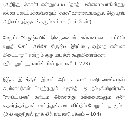
(அறிந்து கொள்! என்னுடைய “தாத்” உள்ளமையாகின்றது
எல்லா படைப்புக்களினதும் “தாத்” உள்ளமையாகும். அதுபற்றி
அறிவும், நற்குனங்களும் உள்ளவரிடம் கேள்!)
மேலும் “சிருஷ்டியில் இறைவனின் உள்ளமையை மட்டும்
உறுதி செய். அங்கே சிருஷ்டி, இரட்டை, ஒற்றை என்பன
கிடையாது” என்றும் ஒரு பாடலில் கூறுகின்றார்கள்.
(தீவானுல் ஹகாயிக் லின் நாபலஸீ, 1-229)
இந்த இடத்தில் இமாம் அந் நாபலஸீ றஹிமஹுல்லாஹ்
அன்னவர்கள் “வஹ்ததுல் வுஜூத்” ஐ நம்புகின்றார்கள்.
“ஸுபிய்யஹ்” களிடம் அனைத்து உள்ளமைகளும் ஒரே
எதார்த்தம்தான். வஸ்த்துக்களை விட்டும் வேறுபட்டதாகும்.
(அல் வுஜூதுல் ஹக் லிந் நாபலஸீ, பக்கம் – 104)