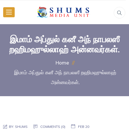
இமாம் அப்துல் கனீ அந் நாபலஸீ
றஹிமஹுல்லாஹ் அன்னவர்கள்.
Home
இமாம் அப்துல் கனீ அந் நாபலஸீ றஹிமஹுல்லாஹ்
அன்னவர்கள்.
BY:
SHUMS
COMMENTS (0)
FEB 20