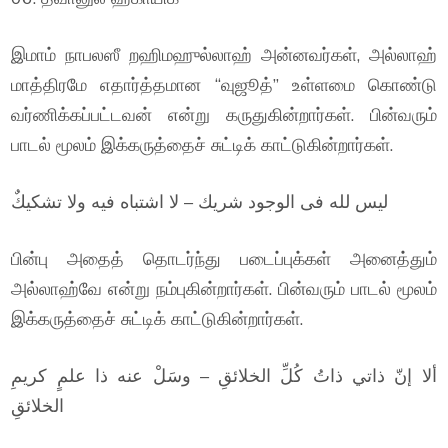
இமாம் நாபலஸீ றஹிமஹுல்லாஹ் அன்னவர்கள், அல்லாஹ்
மாத்திரமே எதார்த்தமான “வுஜூத்” உள்ளமை கொண்டு
வர்ணிக்கப்பட்டவன் என்று கருதுகின்றார்கள். பின்வரும்
பாடல் மூலம் இக்கருத்தைச் சுட்டிக் காட்டுகின்றார்கள்.
ليس لله فى الوجود شريك – لا اشتباه فيه ولا تشكيكٌ
பின்பு அதைத் தொடர்ந்து படைப்புக்கள் அனைத்தும்
அல்லாஹ்வே என்று நம்புகின்றார்கள். பின்வரும் பாடல் மூலம்
இக்கருத்தைச் சுட்டிக் காட்டுகின்றார்கள்.
ألا إنّ ذاتي ذاتُ كُلِّ الخلائقِ – وسَلْ عنه ذا علمٍ كريمِ
الخلائقِ