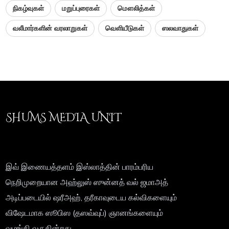
நிகழ்வுகள்
மறுப்புரைகள்
மௌலித்கள்
வலீமார்களின் வரலாறுகள்
வெளியீடுகள்
ஸலவாதுகள்
SHUMS MEDIA UNIT
இவ் இணையத்தளம் இஸ்லாத்தின் பாரம்பரிய
நெறிமுறையான அஹ்லுஸ் ஸுன்னத் வல் ஜமாஅத்
அடிப்படையில் ஷரீஅஹ், தரீகாவுடைய கல்விகளையும்
விஷேடமாக ஸூபிஸ (தஸவ்வுப்) ஞானங்களையும்
வழங்கி வருகின்றது.