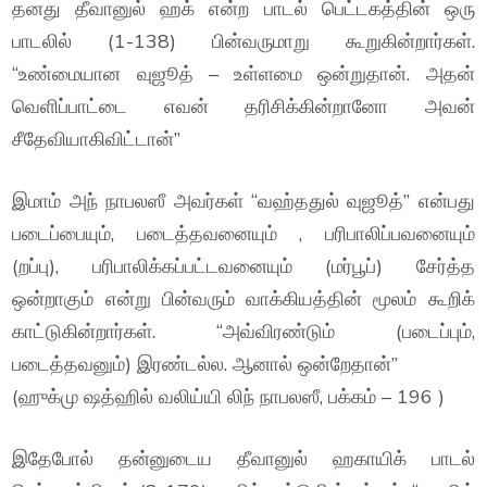
தனது தீவானுல் ஹக் என்ற பாடல் பெட்டகத்தின் ஒரு
பாடலில் (1-138) பின்வருமாறு கூறுகின்றார்கள்.
“உண்மையான வுஜூத் – உள்ளமை ஒன்றுதான். அதன்
வெளிப்பாட்டை எவன் தரிசிக்கின்றானோ அவன்
சீதேவியாகிவிட்டான்”
இமாம் அந் நாபலஸீ அவர்கள் “வஹ்ததுல் வுஜூத்” என்பது
படைப்பையும், படைத்தவனையும் , பரிபாலிப்பவனையும்
(றப்பு), பரிபாலிக்கப்பட்டவனையும் (மர்பூப்) சேர்த்த
ஒன்றாகும் என்று பின்வரும் வாக்கியத்தின் மூலம் கூறிக்
காட்டுகின்றார்கள். “அவ்விரண்டும் (படைப்பும்,
படைத்தவனும்) இரண்டல்ல. ஆனால் ஒன்றேதான்”
(ஹுக்மு ஷத்ஹில் வலிய்யி லிந் நாபலஸீ, பக்கம் – 196 )
இதேபோல் தன்னுடைய தீவானுல் ஹகாயிக் பாடல்