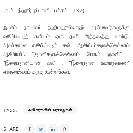
(அல் பத்ஹுர் றப்பானீ – பக்கம் – 197)
இமாம் நாபலஸீ றஹிமஹுல்லாஹ் அன்னவர்களுக்கு
ஸூபிய்யஹ் களிடம் ஒரு தனி அந்தஸ்த்து உண்டு.
அவர்களை ஸூபிய்யஹ் கள் “ஆசிரியர்களுக்கெல்லாம்
ஆசிரியர்”, “ஞானிகளுக்கெல்லாம் பெரும் ஞானி” ,
“இறைஞானியான வலீ” , “இறைஞான ஊற்றுக்கண்”
என்றெல்லாம் கருதுகின்றார்கள்.
வலீமார்களின் வரலாறுகள்
TAGS:
SHARE: