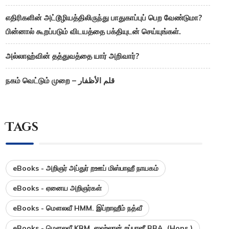
எதிரிகளின் அட்டூழியத்திலிருந்து பாதுகாப்புப் பெற வேண்டுமா?
பின்னால் கூறப்படும் விடயத்தை பக்தியுடன் செய்யுங்கள்.
அல்லாஹ்வின் தத்துவத்தை யார் அறிவார்?
நகம் வெட்டும் முறை – قلم الأظفار
Tags
eBooks - அறிஞர் அப்துர் றஊப் மிஸ்பாஹீ நாயகம்
eBooks - ஏனைய அறிஞர்கள்
eBooks - மௌலவீ HMM. இப்றாஹீம் நத்வீ
eBooks - மௌலவீ KRM. ஸஹ்லான் றப்பானீ BBA. (Hons.)