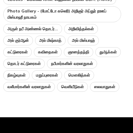
Photo Gallery - (போட்டோ கலெரி) அறிஞர் அப்துர் றஊப்
மிஸ்பாஹீ நாயகம்
அருள் நபீ அண்ணல் தொடர்...
அறிவித்தல்கள்
அல் குர்ஆன்
அல் மிஷ்காத்
அல் மிஸ்பாஹ்
கட்டுரைகள்
கவிதைகள்
ஞானத்தந்தி
துஆக்கள்
தொடர் கட்டுரைகள்
நபீமார்களின் வரலாறுகள்
நிகழ்வுகள்
மறுப்புரைகள்
மௌலித்கள்
வலீமார்களின் வரலாறுகள்
வெளியீடுகள்
ஸலவாதுகள்