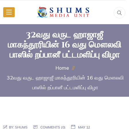
32வது வருட ஹாஜாஜீ
மாகந்தூரியின் 16 வது மௌலவி
பாஸில் றப்பானீ பட்டமளிப்பு விழா
Home
32வது வருட ஹாஜாஜீ மாகந்தூரியின் 16 வது மௌலவி
பாஸில் றப்பானீ பட்டமளிப்பு விழா
BY:
SHUMS
COMMENTS (0)
MAY 12