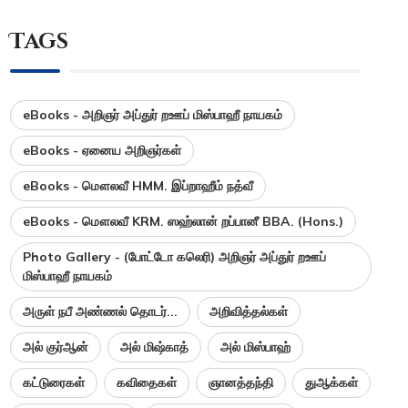
Tags
eBooks - அறிஞர் அப்துர் றஊப் மிஸ்பாஹீ நாயகம்
eBooks - ஏனைய அறிஞர்கள்
eBooks - மௌலவீ HMM. இப்றாஹீம் நத்வீ
eBooks - மௌலவீ KRM. ஸஹ்லான் றப்பானீ BBA. (Hons.)
Photo Gallery - (போட்டோ கலெரி) அறிஞர் அப்துர் றஊப்
மிஸ்பாஹீ நாயகம்
அருள் நபீ அண்ணல் தொடர்...
அறிவித்தல்கள்
அல் குர்ஆன்
அல் மிஷ்காத்
அல் மிஸ்பாஹ்
கட்டுரைகள்
கவிதைகள்
ஞானத்தந்தி
துஆக்கள்