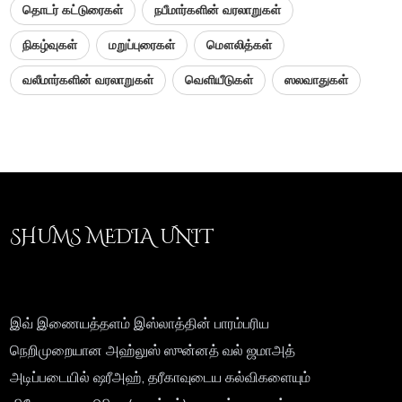
தொடர் கட்டுரைகள்
நபீமார்களின் வரலாறுகள்
நிகழ்வுகள்
மறுப்புரைகள்
மௌலித்கள்
வலீமார்களின் வரலாறுகள்
வெளியீடுகள்
ஸலவாதுகள்
SHUMS MEDIA UNIT
இவ் இணையத்தளம் இஸ்லாத்தின் பாரம்பரிய
நெறிமுறையான அஹ்லுஸ் ஸுன்னத் வல் ஜமாஅத்
அடிப்படையில் ஷரீஅஹ், தரீகாவுடைய கல்விகளையும்