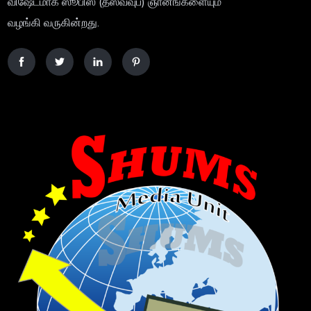
விஷேடமாக ஸூபிஸ (தஸவ்வுப்) ஞானங்களையும்
வழங்கி வருகின்றது.