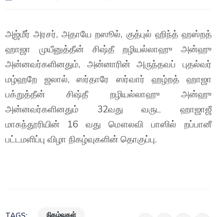
அஜ்மீர் அரசர், அதாயே றஸூல், குத்புல் ஹிந்த் ஹஸ்றத்
ஹாஜா முயீனுத்தீன் சிஷ்தீ றழியல்லாஹு அன்ஹு
அன்னவர்களினதும், அன்னாரின் அருந்தவப் புதல்வர்
மழ்ஹறே ஜலால், ஸர்தாரே ஸர்வார் ஹழ்றத் ஹாஜா
பக்றுத்தீன் சிஷ்தீ றழியல்லாஹு அன்ஹு
அன்னவர்களினதும் 32வது வருட ஹாஜாஜீ
மாகந்தூரியின் 16 வது மௌலவி பாஸில் றப்பானீ
பட்டமளிப்பு விழா நிகழ்வுகளின் தொகுப்பு.
நிகழ்வுகள்
TAGS: