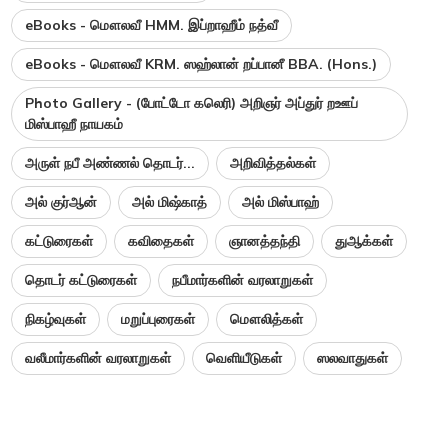
eBooks - மௌலவீ HMM. இப்றாஹீம் நத்வீ
eBooks - மௌலவீ KRM. ஸஹ்லான் றப்பானீ BBA. (Hons.)
Photo Gallery - (போட்டோ கலெரி) அறிஞர் அப்துர் றஊப்
மிஸ்பாஹீ நாயகம்
அருள் நபீ அண்ணல் தொடர்...
அறிவித்தல்கள்
அல் குர்ஆன்
அல் மிஷ்காத்
அல் மிஸ்பாஹ்
கட்டுரைகள்
கவிதைகள்
ஞானத்தந்தி
துஆக்கள்
தொடர் கட்டுரைகள்
நபீமார்களின் வரலாறுகள்
நிகழ்வுகள்
மறுப்புரைகள்
மௌலித்கள்
வலீமார்களின் வரலாறுகள்
வெளியீடுகள்
ஸலவாதுகள்