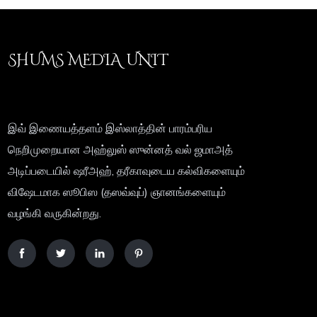
SHUMS MEDIA UNIT
இவ் இணையத்தளம் இஸ்லாத்தின் பாரம்பரிய
நெறிமுறையான அஹ்லுஸ் ஸுன்னத் வல் ஜமாஅத்
அடிப்படையில் ஷரீஅஹ், தரீகாவுடைய கல்விகளையும்
விஷேடமாக ஸூபிஸ (தஸவ்வுப்) ஞானங்களையும்
வழங்கி வருகின்றது.