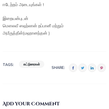
ஈடேற்றம் அடையுங்கள் !
இறையன்புடன்
மௌலவீ ஸஹ்லான் றப்பானீ மற்றும்
அமீருத்தீன்(மஹானந்தன் )
கட்டுரைகள்
TAGS:
SHARE:
Add your Comment