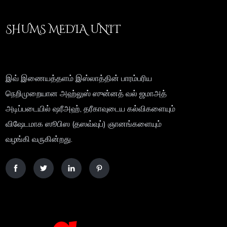
SHUMS MEDIA UNIT
இவ் இணையத்தளம் இஸ்லாத்தின் பாரம்பரிய
நெறிமுறையான அஹ்லுஸ் ஸுன்னத் வல் ஜமாஅத்
அடிப்படையில் ஷரீஅஹ், தரீகாவுடைய கல்விகளையும்
விஷேடமாக ஸூபிஸ (தஸவ்வுப்) ஞானங்களையும்
வழங்கி வருகின்றது.