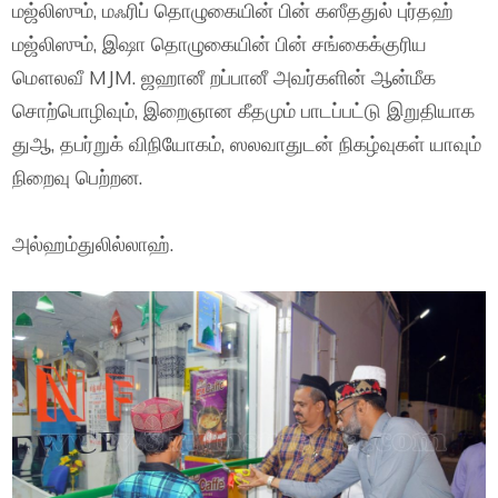
மஜ்லிஸும், மஃரிப் தொழுகையின் பின் கஸீததுல் புர்தஹ்
மஜ்லிஸும், இஷா தொழுகையின் பின் சங்கைக்குரிய
மௌலவீ MJM. ஜஹானீ றப்பானீ அவர்களின் ஆன்மீக
சொற்பொழிவும், இறைஞான கீதமும் பாடப்பட்டு இறுதியாக
துஆ, தபர்றுக் விநியோகம், ஸலவாதுடன் நிகழ்வுகள் யாவும்
நிறைவு பெற்றன.
அல்ஹம்துலில்லாஹ்.