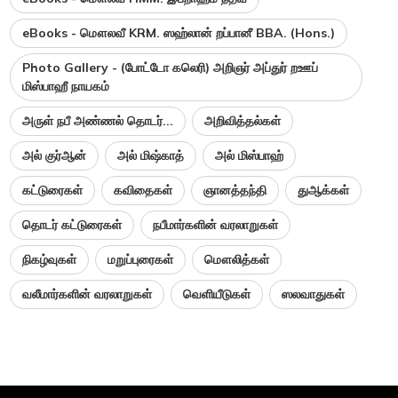
eBooks - மௌலவீ KRM. ஸஹ்லான் றப்பானீ BBA. (Hons.)
Photo Gallery - (போட்டோ கலெரி) அறிஞர் அப்துர் றஊப்
மிஸ்பாஹீ நாயகம்
அருள் நபீ அண்ணல் தொடர்...
அறிவித்தல்கள்
அல் குர்ஆன்
அல் மிஷ்காத்
அல் மிஸ்பாஹ்
கட்டுரைகள்
கவிதைகள்
ஞானத்தந்தி
துஆக்கள்
தொடர் கட்டுரைகள்
நபீமார்களின் வரலாறுகள்
நிகழ்வுகள்
மறுப்புரைகள்
மௌலித்கள்
வலீமார்களின் வரலாறுகள்
வெளியீடுகள்
ஸலவாதுகள்