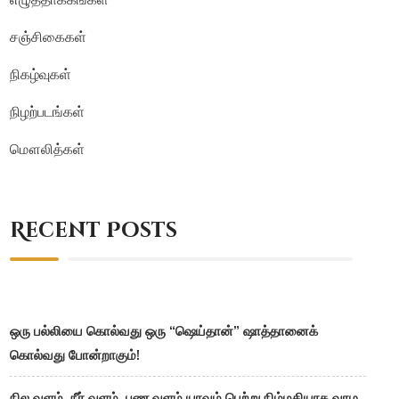
சஞ்சிகைகள்
நிகழ்வுகள்
நிழற்படங்கள்
மௌலித்கள்
Recent Posts
ஒரு பல்லியை கொல்வது ஒரு “ஷெய்தான்” ஷாத்தானைக்
கொல்வது போன்றாகும்!
நில வளம், நீர் வளம், பண வளம் யாவும் பெற்று நிம்மதியாக வாழ