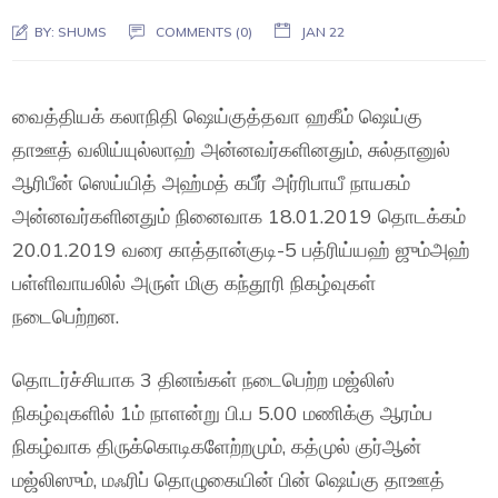
BY:
SHUMS
COMMENTS (0)
JAN 22
வைத்தியக் கலாநிதி ஷெய்குத்தவா ஹகீம் ஷெய்கு
தாஊத் வலிய்யுல்லாஹ் அன்னவர்களினதும், சுல்தானுல்
ஆரிபீன் ஸெய்யித் அஹ்மத் கபீர் அர்ரிபாயீ நாயகம்
அன்னவர்களினதும் நினைவாக 18.01.2019 தொடக்கம்
20.01.2019 வரை காத்தான்குடி-5 பத்ரிய்யஹ் ஜும்அஹ்
பள்ளிவாயலில் அருள் மிகு கந்தூரி நிகழ்வுகள்
நடைபெற்றன.
தொடர்ச்சியாக 3 தினங்கள் நடைபெற்ற மஜ்லிஸ்
நிகழ்வுகளில் 1ம் நாளன்று பி.ப 5.00 மணிக்கு ஆரம்ப
நிகழ்வாக திருக்கொடிகளேற்றமும், கத்முல் குர்ஆன்
மஜ்லிஸும், மஃரிப் தொழுகையின் பின் ஷெய்கு தாஊத்