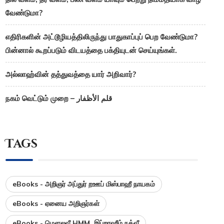
வேண்டுமா?
எதிரிகளின் அட்டூழியத்திலிருந்து பாதுகாப்புப் பெற வேண்டுமா?
பின்னால் கூறப்படும் விடயத்தை பக்தியுடன் செய்யுங்கள்.
அல்லாஹ்வின் தத்துவத்தை யார் அறிவார்?
நகம் வெட்டும் முறை – قلم الأظفار
Tags
eBooks - அறிஞர் அப்துர் றஊப் மிஸ்பாஹீ நாயகம்
eBooks - ஏனைய அறிஞர்கள்
eBooks - மௌலவீ HMM. இப்றாஹீம் நத்வீ