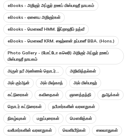
eBooks - அறிஞர் அப்துர் றஊப் மிஸ்பாஹீ நாயகம்
eBooks - ஏனைய அறிஞர்கள்
eBooks - மௌலவீ HMM. இப்றாஹீம் நத்வீ
eBooks - மௌலவீ KRM. ஸஹ்லான் றப்பானீ BBA. (Hons.)
Photo Gallery - (போட்டோ கலெரி) அறிஞர் அப்துர் றஊப்
மிஸ்பாஹீ நாயகம்
அருள் நபீ அண்ணல் தொடர்...
அறிவித்தல்கள்
அல் குர்ஆன்
அல் மிஷ்காத்
அல் மிஸ்பாஹ்
கட்டுரைகள்
கவிதைகள்
ஞானத்தந்தி
துஆக்கள்
தொடர் கட்டுரைகள்
நபீமார்களின் வரலாறுகள்
நிகழ்வுகள்
மறுப்புரைகள்
மௌலித்கள்
வலீமார்களின் வரலாறுகள்
வெளியீடுகள்
ஸலவாதுகள்