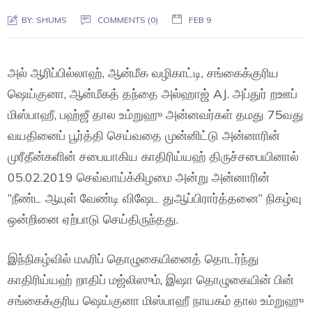
BY:
SHUMS
COMMENTS (0)
FEB 9
அல் ஆரிப்பில்லாஹ், ஆன்மீக வழிகாட்டி, சங்கைக்குரிய
ஷெய்குனா, ஆன்மீகத் தந்தை அல்ஹாஜ் AJ. அப்துர் றஊப்
மிஸ்பாஹீ, பஹ்ஜீ தால உம்றுஹு அன்னவர்கள் தமது 75வது
வயதினைப் பூர்த்தி செய்வதை முன்னிட்டு அன்னாரின்
முரீதீன்களின் சபையாகிய காதிரிய்யஹ் திருச்சபையினால்
05.02.2019 செவ்வாய்க்கிழமை அன்று அன்னாரின்
“நீண்ட ஆயுள் வேண்டி விஷேட துஆப்பிரார்த்தனை” நிகழ்வு
ஒன்றினை ஏற்பாடு செய்திருந்தது.
இந்நிகழ்வில் மஃரிப் தொழுகையினைத் தொடர்ந்து
காதிரிய்யஹ் றாதிப் மஜ்லிஸும், இஷா தொழுகையின் பின்
சங்கைக்குரிய ஷெய்குனா மிஸ்பாஹீ நாயகம் தால உம்றுஹு