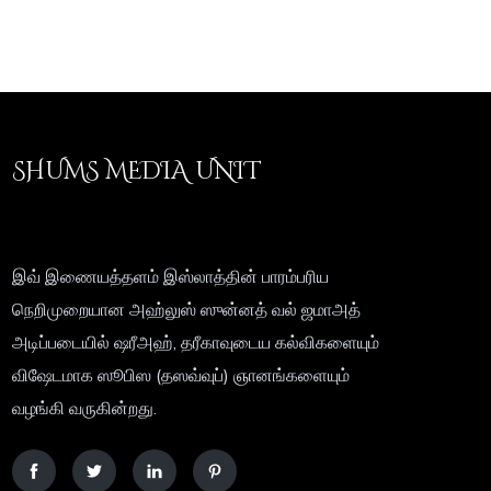
SHUMS MEDIA UNIT
இவ் இணையத்தளம் இஸ்லாத்தின் பாரம்பரிய
நெறிமுறையான அஹ்லுஸ் ஸுன்னத் வல் ஜமாஅத்
அடிப்படையில் ஷரீஅஹ், தரீகாவுடைய கல்விகளையும்
விஷேடமாக ஸூபிஸ (தஸவ்வுப்) ஞானங்களையும்
வழங்கி வருகின்றது.