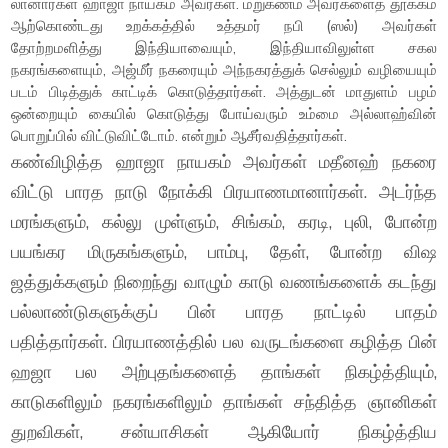
லானார்கள் ஹாஜா நாயகம் அவர்கள். மறுகணம் அவர்களைத் தூக்கம்
ஆற்கொண்டது உறக்கத்தில் உத்தமர் நபி (ஸல்) அவர்கள்
தோற்றமளித்து இந்தியாவையும், இந்தியாவிலுள்ள சகல
நகரங்களையும், அஜ்மீர் நகரையும் அந்நகரத்துக் செல்லும் வழியையும்
படம் பிடித்துக் காட்டிக் கொடுத்தார்கள். அத்துடன் மாதுளம் பழம்
ஒன்றையும் கையில் கொடுத்து போய்வரும் உம்மை அல்லாஹ்வின்
பொறுப்பில் விட்டுவிட்டோம். என்றும் ஆசீர்வதித்தார்கள்.
கண்விழித்த ஹாஜா நாயகம் அவர்கள் மதீனஹ் நகரை
விட்டு பாரத நாடு நோக்கி பிரயாணமானார்கள். அடர்ந்த
மரங்களும், கல்லு முள்ளும், சிங்கம், கரடி, புலி, போன்ற
பயங்கர மிருகங்களும், பாம்பு, தேள், போன்ற விஷ
ஜத்துக்களும் நிறைந்து வாழும் காடு வணங்களைக் கடந்து
பல்லாண்டுகளுக்குப் பின் பாரத நாட்டில் பாதம்
பதித்தார்கள். பிரயாணத்தில் பல வருடங்களை கழித்த பின்
ஹஜா பல அற்புதங்களைத் தாங்கள் நிகழ்த்தியும்,
காடுகளிலும் நகரங்களிலும் தாங்கள் சந்தித்த ஞானிகள்
துறவிகள், சன்யாசிகள் ஆகியோர் நிகழ்த்திய