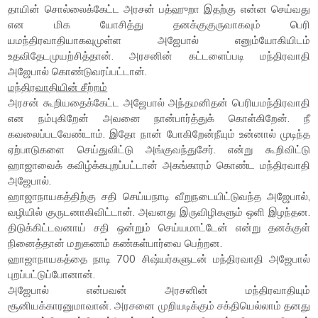
தாயின் சொல்லைக்கேட்ட அரசன் பத்ஹுறா இதற்கு என்ன செய்வது
என மிக யோசித்து தனக்குகுருவாகவும் பெரி
யமந்திரவாதியாகவுமுள்ள அஜேபால் எனும்யோகியிடம்
உதவிதேடமுயற்சித்தான். அரசனின் கட்டளைப்படி மந்திரவாதி
அஜேபால் கொண்டுவரப்பட்டான்.
மந்திரவாதியின் சீற்றம்
அரசன் கூறியதைக்கேட்ட அஜேபால் அந்தமனிதன் பெரியமந்திரவாதி
என நம்புகிறேன் அவனை நான்பார்த்துக் கொள்கிறேன். நீ
கவலைப்படவேண்டாம். இதோ நான் போகிறேன்நீயும் உன்னால் முடிந்த
ஏற்பாடுகளை செய்துவிட்டு அங்குவந்துசேர். என்று கூறிவிட்டு
ஹாஜாவைக் கவிழ்க்கபுறப்பட்டான் அகங்காரம் கொண்ட மந்திரவாதி
அஜேபால்.
ஹாஜாநாயகத்திற்கு சதி செய்யநாடி வீறுநடையிட்டுவந்த அஜேபால்,
வழியில் குருடனாகிவிட்டான். அவனது இருவிழிகளும் ஒளி இழந்தன.
திடுக்கிட்டவனாய் சதி ஒன்றும் செய்யமாட்டேன் என்று தனக்குள்
நினைத்தான் மறுகணம் கண்கள்பார்வை பெற்றன.
ஹாஜாநாயகத்தை நாடி 700 சிஷ்யர்களுடன் மந்திரவாதி அஜேபால்
புறப்பட்டுப்போனான்.
அஜேபால் என்பவன் அரசனின் மந்திரவாதியும்
சூனியக்காரனுமாவான். அரசனை முறியடிக்கும் சக்தியெல்லாம் தனது