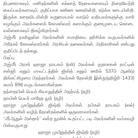
நிபுணராகவும், மனிதர்களின் எல்லாத் தேவைகளையும் நிறைவேற்றி
வைப்பவர்களாவும், குறிப்பாக உண்ண உணவின்றி, உடுக்க உடையின்றி,
இருக்க உறைவிடமின்றி வறுமையால் வாடும் வறியவர்களுக்கு வாரி
வழங்கும் அவர்களைக் கோடீஸ்வரர் களாக்கும் குணமுடைய கொடை
வள்ளலாகவும் திகழ்கிறார்கள்.
அஜ்மீர் நகரிலுள்ள அவர்களின் சமாதியை தரிசிக்க வருபவர்களில்
அநேகர் கோடீஸ்வரர்கள், அரசியல் தலைவர்கள், அதிகாரிகள் என்பது
குறிப்பிடத் தக்கது.
பிறப்பு
அஜ்மீர் அரசர் ஹாஜா நாயகம் (ரலி) அவர்கள் குறாஸான் நாட்டின்
சன்ஜர் எனும் மாவட்டத்தில் ஜிஸ்த் எனும் ஊரில் 537ம் ஆண்டு
திங்கட்கிழமை பிறந்தார்கள். அவர்கள் தோன்றி இன்று(ஹிஜ்ரி-1433)
சுமார் 896 வருடங்களாகின்றன.
தந்தையின் பெயர் கியாதுத்தீன் அஹ்மத் (றழி)
தாயின் பெயர் மாஹே நூர் (றழி)
ஹாஜா முயீனுத்தீன் ஜிஷ்தி அவர்கள், நபிகள் நாயகம் (ஸல்)
அவர்களின் வழித் தோன்றல்களில் ஒருவராவார்கள்.
“மீர்ஆதுல் அஸ்றார்” என்ற நூலில் கூறப்பட்ட படி அவர்களின் வம்சவழி
பின்வருமாறு’
ஹாஜா முயீனுத்தீன் ஜிஷ்தி (றழி)