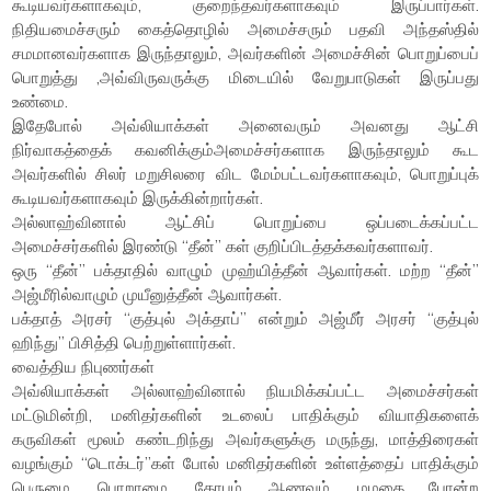
கூடியவர்களாகவும், குறைந்தவர்களாகவும் இருப்பார்கள்.
நிதியமைச்சரும் கைத்தொழில் அமைச்சரும் பதவி அந்தஸ்தில்
சமமானவர்களாக இருந்தாலும், அவர்களின் அமைச்சின் பொறுப்பைப்
பொறுத்து ,அவ்விருவருக்கு மிடையில் வேறுபாடுகள் இருப்பது
உண்மை.
இதேபோல் அவ்லியாக்கள் அனைவரும் அவனது ஆட்சி
நிர்வாகத்தைக் கவனிக்கும்அமைச்சர்களாக இருந்தாலும் கூட
அவர்களில் சிலர் மறுசிலரை விட மேம்பட்டவர்களாகவும், பொறுப்புக்
கூடியவர்களாகவும் இருக்கின்றார்கள்.
அல்லாஹ்வினால் ஆட்சிப் பொறுப்பை ஒப்படைக்கப்பட்ட
அமைச்சர்களில் இரண்டு “தீன்” கள் குறிப்பிடத்தக்கவர்களாவர்.
ஒரு “தீன்” பக்தாதில் வாழும் முஹ்யித்தீன் ஆவார்கள். மற்ற “தீன்”
அஜ்மீரில்வாழும் முயீனுத்தீன் ஆவார்கள்.
பக்தாத் அரசர் “குத்புல் அக்தாப்” என்றும் அஜ்மீர் அரசர் “குத்புல்
ஹிந்து” பிசித்தி பெற்றுள்ளார்கள்.
வைத்திய நிபுணர்கள்
அவ்லியாக்கள் அல்லாஹ்வினால் நியமிக்கப்பட்ட அமைச்சர்கள்
மட்டுமின்றி, மனிதர்களின் உடலைப் பாதிக்கும் வியாதிகளைக்
கருவிகள் மூலம் கண்டறிந்து அவர்களுக்கு மருந்து, மாத்திரைகள்
வழங்கும் “டொக்டர்”கள் போல் மனிதர்களின் உள்ளத்தைப் பாதிக்கும்
பெருமை, பொறாமை, கோபம், ஆணவம், மமதை போன்ற