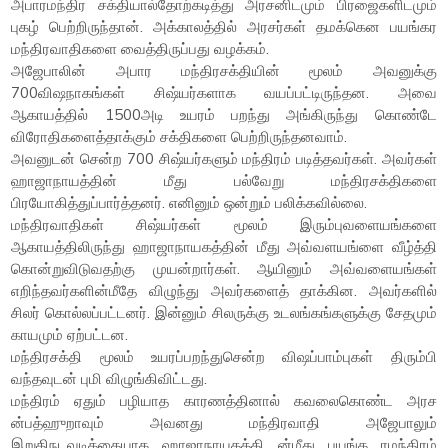
அபாரமந்திர சக்தியால்தோற்கடித்து அரசனிடமும் பிரஜைகளிடமும்
புகழ் பெற்றிருந்தான். அக்காலத்தில் அரசர்கள் தமக்கென பயங்கர
மந்திரவாதிகளை வைத்திருப்பது வழக்கம்.
அஜேபாலின் அபார மந்திரசக்தியின் மூலம் அவனுக்கு
700விஷநாகங்கள் சிஷ்யர்களாக வயப்பட்டிருந்தன. அவை
ஆகாயத்தில் 1500அடி உயரம் பறந்து அங்கிருந்து கொண்டே
விரோதிகளைத்தாக்கும் சக்திகளை பெற்றிருந்தனவாம்.
அவனுடன் சென்ற 700 சிஷ்யர்களும் மந்திரம் படித்தவர்கள். அவர்கள்
ஹாஜாநாயத்தின் மீது பல்வேறு மந்திரசக்திகளை
பிரயோகித்துப்பார்த்தனர். எனினும் ஒன்றும் பலிக்கவில்லை.
மந்திரவாதிகள் சிஷ்யர்கள் மூலம் இரும்புவளையங்களை
ஆகாயத்திலிருந்து ஹாஜாநாயகத்தின் மீது அவ்வளயங்ளை வீழ்த்தி
கொன்றுவிடுவதற்கு முயன்றார்கள். ஆயினும் அவ்வளையங்கள்
எறிந்தவர்களின்மீதே விழுந்து அவர்களைத் தாக்கின. அவர்களில்
சிலர் கொல்லப்பட்டனர். இன்னும் சிலருக்கு உடலங்கங்களுக்கு சேதமும்
காயமும் ஏற்பட்டன.
மந்திரசக்தி மூலம் உயரப்பறந்துசென்ற விஷப்பாம்புகள் திரும்பி
வந்தவுடன் புமி விழுங்கிவிட்டது.
மந்திரம் ஏதும் பழியாத காரணத்தினால் கவலைகொண்ட அரச
ன்பத்ஹுறாவும் அவனது மந்திரவாதி அஜேபாலும்
இறுதிநடவடிக்கையாக ஹாஜாநாயகத்தி ன்மீது பயங்க ரமந்திரம்