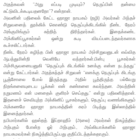
அதற்கவன் “அது எப்படி முடியும்? நெருப்பின் தன்மை
சுட்டுவிடக்கூடியதனறோ”? என்றான்.
அவனின் பதிலைக் கேட்ட ஹாஜா நாயகம் (றழி) அவர்கள் அந்தச்
சிறுவனைத் தூக்கிக் கொண்டு நெருப்புக்கிடங்கில் நீண்ட நேரம்
அங்குமிங்கும் சுற்றித் திரிந்தார்கள். இதைக்கண்ட
அக்கினிப்பூசகர்கள் ஒன்று கூடி வியப்படைந்தவர்களாக
கூச்சலிட்டார்கள்.
நீண்ட நேரம் கழிந்த பின் ஹாஜா நாயகம் அச்சிறுவனுடன் எவ்வித
ஆபத்துமின்றி வெளியே வந்தார்கள்.பின்பு பூசகர்கள்
அச்சிருவனையனுகி “நெருப்புக் கிடங்கில் உனக்கு என்ன நடந்தது”
என்று கேட்டார்கள். அதற்கந்தச் சிறுவன் “எனக்கு நெருப்புக் கிடங்கு
பூஞ்சோலை போல் இருந்தது. அதில் பூத்திருந்த பல்வேறு
நிறங்களையுடைய பூக்கள் என் கண்களை கவர்ந்தன. அவற்றின்
நறுமணம் என் மனதைக் குளிரச் செய்தது.” என்று பதிலளித்தான்.
இதனைச் செவியுற்ற அக்கினிப் பூசகர்களும், நெருப்பு வணங்கிகளும்
அக்கணமே ஹாஜா நாயகத்தின் கரம் பிடித்து இஸ்லாத்தில்
இனைத்தார்கள்.
நபிமார்களில் ஹஸ்றத் இப்றாஹீம் (அலை) அவர்கள் நிகழ்த்திய
அற்புதம் போன்ற ஓர் அற்புதம்., அவ்லியாக்களில் ஹாஜா
நாயகமவர்கள் நிகழ்த்தியிருப்பது குறிப்பிடத்தக்கதாகும்.