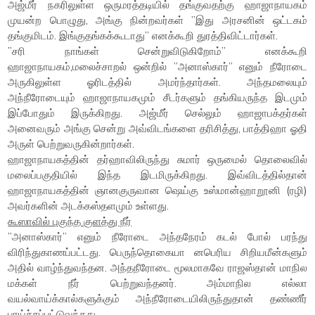
அஜ்மீர் நகரிலுள்ள ஒருமரத்தடியில் தங்குவதற்கு ஹாஜாநாயகம்
முயன்ற பொழுது, அங்கு நின்றவர்கள் ”இது அரசனின் ஒட்டகம்
தங்குமிடம். இங்குதங்கக்கூடாது” எனக்கூறி துரத்திவிட்டார்கள்.
”சரி நாங்கள் சென்றுவிடுகிறோம்” எனக்கூறி
ஹாஜாநாயகம்,மலைச்சாறல் ஒன்றில் ”அனாஸ்கார்” எனும் நீரோடை
அருகிலுள்ள ஓரிடத்தில் அமர்ந்தார்கள். அந்தமலையும்
அந்நீரோடையும் ஹாஜாநாயகமும் சீடர்களும் தங்கியருந்த இடமும்
இப்போதும் இருக்கிறது. அஜ்மீர் செல்லும் ஹாஜாபக்தர்கள்
அனைவரும் அங்கு சென்று அவ்விடங்களை தரிசித்து, பாத்திஹா ஓதி
அருள் பெற்றுவருகின்றார்கள்.
ஹாஜாநாயகத்தின் தர்ஹாவிலிருந்து சுமார் ஒருமைல் தொலைவில்
மலைப்பகுதியில் இந்த இடமிருக்கிறது. இவ்விடத்தில்தான்
ஹாஜாநாயகத்தின் ஞானகுருவான ஷெய்கு உஸ்மான்ஹாறூனி (ரழி)
அவர்களின் அடக்கஸ்தளமும் உள்ளது.
கூஸாவில் புகுந்த குளத்து நீர்
”அனாஸ்கார்” எனும் நீரோடை அந்தநேரம் கடல் போல் பரந்து
விரிந்துகாணப்பட்டது. பெருந்தொகையா னபெரிய சிறியமீன்களும்
அதில் வாழ்ந்துவந்தன. அந்தநீரோடை மூலமாகவே ராஜஸ்தான் மாநில
மக்கள் நீர் பெற்றுவந்தனர். அம்மாநில எல்லா
வயல்வாய்க்கால்களுக்கும் அந்நீரோடையிலிருந்துதான் தண்ணீர்
பாய்ச்சப்பட்டுவந்தது.