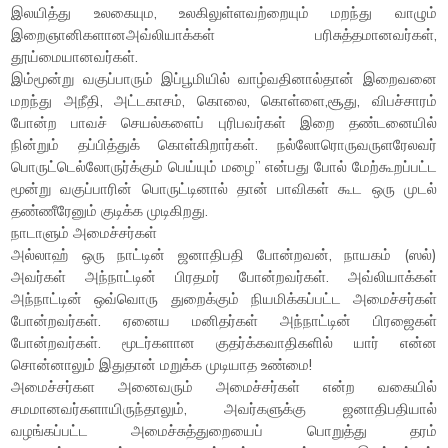
இலயித்து உலகையும, உலகிலுள்ளவற்றையும் மறந்து வாழும்
இறைஞானிகளானஅவ்லியாக்கள் பரிசுத்தமானவர்கள்,
தூய்மையானவர்கள்.
இம்மூன்று வகுப்பாரும் இப்பூமியில் வாழ்வதினால்தான் இறைவனை
மறந்து அநீதி, அட்டகாசம், கொலை, கொள்ளை,சூது, விபச்சாரம்
போன்ற பாவச் செயல்களைப் புரிபவர்கள் இறை தண்டனையில்
நின்றும் தப்பித்துக் கொள்கிறார்கள். நல்லோரொருவருளரேலவர்
பொருட்டெல்லோருர்க்கும் பெய்யும் மழை” என்பது போல் மேற்கூறப்பட்ட
மூன்று வகுப்பாரின் பொருட்டினால் தான் பாவிகள் கூட ஒரு முடல்
தண்ணீரேனும் குடிக்க முடிகிறது.
நாடாளும் அமைச்சர்கள்
அல்லாஹ் ஒரு நாட்டின் ஜனாதிபதி போன்றவன், நாயகம் (ஸல்)
அவர்கள் அந்நாட்டின் பிரதமர் போன்றவர்கள். அவ்லியாக்கள்
அந்நாட்டின் ஒவ்வொரு துறைக்கும் நியமிக்கப்பட்ட அமைச்சர்கள்
போன்றவர்கள். ஏனைய மனிதர்கள் அந்நாட்டின் பிரஜைகள்
போன்றவர்கள். மூடர்களான குதர்க்கவாதிகளில் யார் என்ன
சொன்னாலும் இதுதான் மறுக்க முடியாத உண்மை!
அமைச்சர்கள அனைவரும் அமைச்சர்கள் என்ற வகையில்
சமமானவர்களாயிருந்தாலும், அவர்களுக்கு ஜனாதிபதியால்
வழங்கப்பட்ட அமைச்சுத்துறையைப் பொறுத்து தரம்