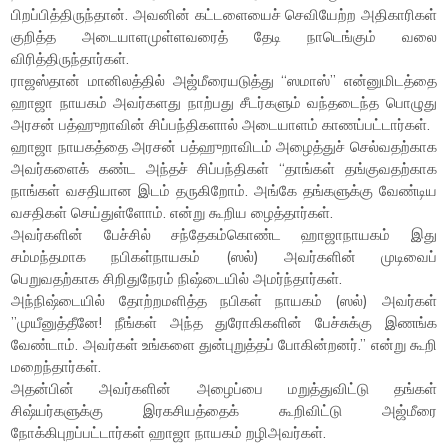
பிறப்பித்திருந்தான். அவனின் கட்டளையைச் செவியேற்ற அதிகாரிகள்
குறித்த அடையாளமுள்ளவரைத் தேடி நாடெங்கும் வலை
விரித்திருந்தார்கள்.
ராஜஸ்தான் மானிலத்தில் அஜ்மீரையடுத்து “ஸமாஸ்” என்னுமிடத்தை
ஹாஜா நாயகம் அவர்களது நாற்பது சீடர்களும் வந்தடைந்த பொழுது
அரசன் பத்ஹுறாவின் சிப்பந்திகளால் அடையாளம் காணப்பட்டார்கள்.
ஹாஜா நாயகத்தை அரசன் பத்ஹுறாவிடம் அழைத்துச் செல்வதற்காக
அவர்களைக் கண்ட அந்தச் சிப்பந்திகள் “தாங்கள் தங்குவதற்காக
நாங்கள் வசதியான இடம் தருகிறோம். அங்கே தங்களுக்கு வேண்டிய
வசதிகள் செய்துள்ளோம். என்று கூறிய ழைத்தார்கள்.
அவர்களின் பேச்சில் சந்தேகம்கொண்ட ஹாஜாநாயகம் இது
சம்மந்தமாக நபிகள்நாயகம் (ஸல்) அவர்களின் முடிவைப்
பெறுவதற்காக சிறிதுநேரம் நிஷ்டையில் அமர்ந்தார்கள்.
அந்நிஷ்டையில் தோற்றமளித்த நபிகள் நாயகம் (ஸல்) அவர்கள்
”முயீனுத்தீனே! நீங்கள் அந்த துரோகிகளின் பேச்சுக்கு இணங்க
வேண்டாம். அவர்கள் உங்களை துன்புறுத்தப் போகின்றனர்.” என்று கூறி
மறைந்தார்கள்.
அதன்பின் அவர்களின் அழைப்பை மறுத்துவிட்டு தங்கள்
சிஷ்யர்களுக்கு இரகசியத்தைக் கூறிவிட்டு அஜ்மீரை
நோக்கிபுறப்பட்டார்கள் ஹாஜா நாயகம் றழிஅவர்கள்.