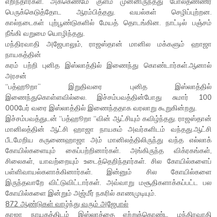
எறிந்தார்கள். அக்கெணமே குளம் முன்னிருந்தது போல்தண்ணீர்
பெருக்கெடுத்தோட ஆரம்பித்தது. வயல்கள் செழிப்புற்றன.
கால்நடைகள் புற்பூண்டுகளில் மேயத் தொடங்கின. நாட்டில் பஞ்சம்
நீங்கி வறுமை யொழிந்தது.
மந்திரவாதி அஜேபாலும், ராஜஸ்தான் மானில மக்களும் ஹாஜா
நாயகத்தின்
கரம் பற்றி புனித இஸ்லாத்தில் இணைந்து கொண்டார்கள்.ஆனால்
அரசன்
“பத்ஹூறா” இறுதிவரை புனித இஸ்லாத்தில்
இணைந்துகொள்ளவில்லை. இச்சம்பவத்தின்போது சுமார் 100
000பேர் வரை இஸ்லாத்தில் இணைந்ததாக வரலாறு கூறுகின்றது.
இச்சம்பவத்துடன் “பத்ஹூறா “வின் ஆட்சியும் கவிழ்ந்தது. ராஜஸ்தான்
மானிலத்தின் ஆட்சி ஹாஜா நாயகம் அவர்களிடம் வந்தது.ஆட்சி
பீடமேறிய கருணைஹாஜா அம் மானிலத்திலிருந்து வந்த எல்லாக்
கோயில்களையும் கைப்பற்றினார்கள். அங்கிருந்த விக்ரகங்கள்,
சிலைகள், யாவற்றையும் உடைத்தெறிந்தார்கள். சில கோயில்களைப்
பள்ளிவாயல்களாக்கினார்கள். இன்னும் சில கோயில்களை
இருந்தவாறே விட்டுவிட்டார்கள். அவ்வாறு மசூதிகளாக்கப்பட்ட பல
கோயில்களை இன்றும் அஜ்மீர் நகரில் காணமுடியும்.
872 ஆண்டுகள் வாழ்ந்து வரும் அஜேபால்
காஜா நாயகத்திடம் இஸ்லாத்தை ஏற்றுக்கொண்ட மந்திரவாதி