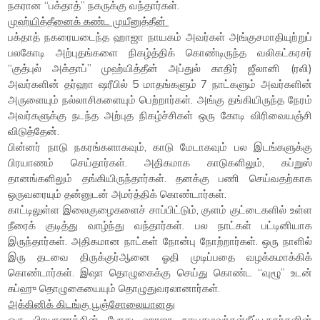
நகரான “பக்தாத்” நகருக்கு வந்தார்கள்.
முஹ்யித்தீனைக் கண்ட முயீனுத்தீன்
பக்தாத் நகரையடைந்த ஹாஜா நாயகம் அவர்கள் அங்குசமாதியுற்றுப்
பலகோடி அற்புதங்களை நிகழ்த்திக் கொண்டிருந்த வலிகட்கரசர்
“குத்புல் அக்தாப்” முஹ்யித்தீன் அப்துல் காதிர் ஜீலானி (ரலி)
அவர்களின் தர்ஹா ஷரீபில் 5 மாதங்களும் 7 நாட்களும் அவர்களின்
அருளையும் நல்லாசிகளையும் பெற்றார்கள். அங்கு தங்கியிருந்த நேரம்
அவர்களுக்கு நடந்த அற்புத நிகழ்ச்சிகள் ஒரு கோடி விரிவையஞ்சி
விடுத்தேன்.
பின்னர் நாடு நகரங்களாகவும், காடு மேடாகவும் பல இடங்களுக்கு
பிரயாணம் செய்தார்கள். அதிகமாக காடுகளிலும், கப்றுஸ்
தானங்களிலும் தங்கியிருந்தார்கள். தனக்கு பணி செய்வதற்காக
ஒருவரையும் தன்னுடன் அமர்த்திக் கொண்டார்கள்.
காட்டிலுள்ள இலைகுழைகளைச் சாப்பிட்டும், குளம் குட்டைகளில் உள்ள
நீரைக் குடித்து வாழ்ந்து வந்தார்கள். பல நாட்கள் பட்டினியாக
இருந்தார்கள். அதிகமான நாட்கள் நோன்பு நோற்றார்கள். ஒரு நாளில்
இரு தடவை திருக்குர்ஆனை ஓதி முடிப்பதை வழக்கமாக்கிக்
கொண்டார்கள். இஷா தொழுகைக்கு செய்து கொண்ட “வுழூ” உடன்
சுப்ஹு தொழுகையையும் தொழுதுவரலானார்கள்.
அக்கினிக் கிடங்கு பூஞ்சோலையானது
ஒரு பிரயாணத்தின் போது ஹாஜா நாயகமவர்கள்தீப்பூசகர்களின்