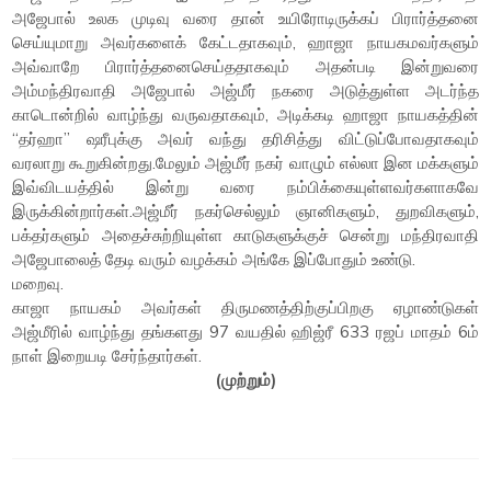
அஜேபால் உலக முடிவு வரை தான் உயிரோடிருக்கப் பிரார்த்தனை
செய்யுமாறு அவர்களைக் கேட்டதாகவும், ஹாஜா நாயகமவர்களும்
அவ்வாறே பிரார்த்தனைசெய்ததாகவும் அதன்படி இன்றுவரை
அம்மந்திரவாதி அஜேபால் அஜ்மீர் நகரை அடுத்துள்ள அடர்ந்த
காடொன்றில் வாழ்ந்து வருவதாகவும், அடிக்கடி ஹாஜா நாயகத்தின்
“தர்ஹா” ஷரீபுக்கு அவர் வந்து தரிசித்து விட்டுப்போவதாகவும்
வரலாறு கூறுகின்றது.மேலும் அஜ்மீர் நகர் வாழும் எல்லா இன மக்களும்
இவ்விடயத்தில் இன்று வரை நம்பிக்கையுள்ளவர்களாகவே
இருக்கின்றார்கள்.அஜ்மீர் நகர்செல்லும் ஞானிகளும், துறவிகளும்,
பக்தர்களும் அதைச்சுற்றியுள்ள காடுகளுக்குச் சென்று மந்திரவாதி
அஜேபாலைத் தேடி வரும் வழக்கம் அங்கே இப்போதும் உண்டு.
மறைவு.
காஜா நாயகம் அவர்கள் திருமணத்திற்குப்பிறகு ஏழாண்டுகள்
அஜ்மீரில் வாழ்ந்து தங்களது 97 வயதில் ஹிஜ்ரீ 633 ரஜப் மாதம் 6ம்
நாள் இறையடி சேர்ந்தார்கள்.
(முற்றும்)