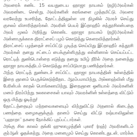
அவரைக் கண்ட 15 வயதுடைய ஹாஜா நாயகம் (றழி)அவர்கள்
அவரண்டை சென்று, அவர்களின் கரங்களை முத்தமிட்டு, அவரை
வரவேற்று உபசரித்த, தோட்டத்திலுள்ள மர நிழலில் அமரச் செய்து
குசலம் விசாரித்தார்கள். அவரின் பெயர் இப்றாஹீம் கந்தூசிஎன்பதை
அவர் மூலம் அறிந்து கொண்ட ஹாஜா நாயகம் (றழி)அவர்கள்
அன்னாருக்காக திராட்சைப் பழம் கொடுத்து கௌரவித்தார்கள்.
திராட்சைப் பழத்தைச் சாப்பிட்டு முடிந்த செய்யிது இப்றாஹீம் கந்தூசி
அவர்கள் தனது சட்டைப் பைக்குள்ளிருந்து எள்ளினால் செய்யப்பட்ட
ரொட்டித் துண்டொன்றை எடுத்து தனது உமிழ் நீரில் அதை நனைத்து
ஹாஜா நாயகத்திடம் கொடுத்து சாப்பிடுமாறு பணித்தார்கள்.
அந்த ரொட்டித் துண்டைச் சாப்பிட்ட ஹாஜா நாயகத்தின் உள்ளத்தில்
இறை ஞானம் பெருக்கெடுத்தோட ஆரம்பமாயிற்று, அல்லாஹ்வின் மீது
பேரின்பக் காதல் பொங்கலாயிற்று, இறைஞான ஒளியால் அவர்களின்
மனம் நிரம்பிற்று. உலகாசைகள் யாவும் அவரக்ளின் உள்ளத்தை விட்டும்
ஒரு மித்து ஓடிற்று!
தோட்டத்தையும் மற்றவைகளையும் விற்றுவிட்டு அதனால் கிடைத்த
பணத்தை ஏழைகளுக்குத் தானம் செய்து விட்டு ரஷ்யாவிலுள்ள
“புஹாறா” நகரை நோக்கிப் புறப்பட்டார்கள்.
அங்கு சில காலம் தங்கி ஹுஸாமுத்தீன் புகாரீ (ரஹ்) அவரிகளிடம்
குர்ஆன் ஓதக்கற்று, அதை மனனமும் செய்து கொண்டதுடன், மார்க்க