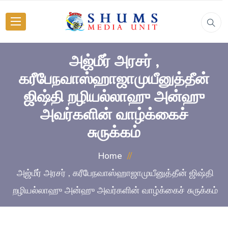
அஜ்மீர் அரசர் ,
கரீபேநவாஸ்ஹாஜாமுயீனுத்தீன்
ஜிஷ்தி றழியல்லாஹு அன்ஹு
அவர்களின் வாழ்க்கைச்
சுருக்கம்
Home
அஜ்மீர் அரசர் , கரீபேநவாஸ்ஹாஜாமுயீனுத்தீன் ஜிஷ்தி
றழியல்லாஹு அன்ஹு அவர்களின் வாழ்க்கைச் சுருக்கம்