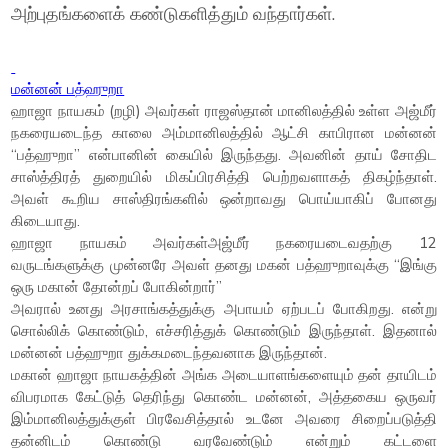
அற்புதங்களைக் கண்டுகளித்தும் வந்தார்கள்.
மன்னன் பத்ஹுறா
ஹாஜா நாயகம் (றழி) அவர்கள் ராஜஸ்தான் மானிலத்தில் உள்ள அஜ்மீர்
நகரையடைந்த காலை அம்மானிலத்தில் ஆட்சி காபிரான மன்னன்
“பத்ஹுறா” என்பானின் கையில் இருந்தது. அவனின் தாய் சோதிட
சாஸ்த்திரத் துறையில் மிகப்பிரசித்தி பெற்றவளாகத் திகழ்ந்தாள்.
அவள் கூறிய சாஸ்திரங்களில் ஒன்றாவது பொய்யாகிப் போனது
கிடையாது.
ஹாஜா நாயகம் அவர்கள்அஜ்மீர் நகரையடைவதற்கு 12
வருடங்களுக்கு முன்னரே அவள் தனது மகன் பத்ஹுறாவுக்கு “இங்கு
ஒரு மகான் தோன்றப் போகின்றார்”
அவரால் உனது அரசாங்கத்துக்கு அபாயம் ஏற்படப் போகிறது. என்று
சொல்லிக் கொண்டும், எச்சரித்துக் கொண்டும் இருந்தாள். இதனால்
மன்னன் பத்ஹுறா துக்கமடைந்தவனாக இருந்தான்.
மகான் ஹாஜா நாயகத்தின் அங்க அடையாளங்களையும் தன் தாயிடம்
விபரமாக கேட்டுத் தெரிந்து கொண்ட மன்னன், அத்தகைய ஒருவர்
இம்மானிலத்துக்குள் பிரவேசித்தால் உடனே அவரை சிறைப்படுத்தி
தன்னிடம் கொண்டு வரவேண்டும் என்றும் கட்டளை