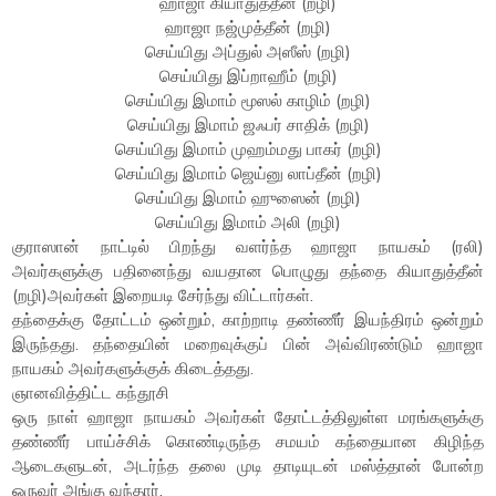
ஹாஜா கியாதுத்தீன் (றழி)
ஹாஜா நஜ்முத்தீன் (றழி)
செய்யிது அப்துல் அஸீஸ் (றழி)
செய்யிது இப்றாஹீம் (றழி)
செய்யிது இமாம் மூஸல் காழிம் (றழி)
செய்யிது இமாம் ஜஃபர் சாதிக் (றழி)
செய்யிது இமாம் முஹம்மது பாகர் (றழி)
செய்யிது இமாம் ஜெய்னு லாப்தீன் (றழி)
செய்யிது இமாம் ஹுஸைன் (றழி)
செய்யிது இமாம் அலி (றழி)
குராஸான் நாட்டில் பிறந்து வளர்ந்த ஹாஜா நாயகம் (ரலி)
அவர்களுக்கு பதினைந்து வயதான பொழுது தந்தை கியாதுத்தீன்
(றழி)அவர்கள் இறையடி சேர்ந்து விட்டார்கள்.
தந்தைக்கு தோட்டம் ஒன்றும், காற்றாடி தண்ணீர் இயந்திரம் ஒன்றும்
இருந்தது. தந்தையின் மறைவுக்குப் பின் அவ்விரண்டும் ஹாஜா
நாயகம் அவர்களுக்குக் கிடைத்தது.
ஞானவித்திட்ட கந்தூசி
ஒரு நாள் ஹாஜா நாயகம் அவர்கள் தோட்டத்திலுள்ள மரங்களுக்கு
தண்ணீர் பாய்ச்சிக் கொண்டிருந்த சமயம் கந்தையான கிழிந்த
ஆடைகளுடன், அடர்ந்த தலை முடி தாடியுடன் மஸ்த்தான் போன்ற
ஒருவர் அங்கு வந்தார்.