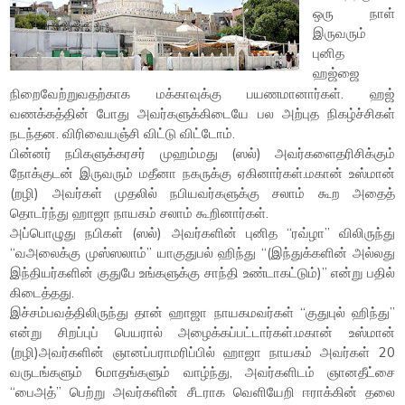
ஒரு நாள்
இருவரும்
புனித
ஹஜ்ஜை
நிறைவேற்றுவதற்காக மக்காவுக்கு பயணமானார்கள். ஹஜ்
வணக்கத்தின் போது அவர்களுக்கிடையே பல அற்புத நிகழ்ச்சிகள்
நடந்தன. விரிவையஞ்சி விட்டு விட்டோம்.
பின்னர் நபிகளுக்கரசர் முஹம்மது (ஸல்) அவர்களைதரிசிக்கும்
நோக்குடன் இருவரும் மதீனா நகருக்கு ஏகினார்கள்.மகான் உஸ்மான்
(றழி) அவர்கள் முதலில் நபியவர்களுக்கு சலாம் கூற அதைத்
தொடர்ந்து ஹாஜா நாயகம் சலாம் கூறினார்கள்.
அப்பொழுது நபிகள் (ஸல்) அவர்களின் புனித “ரவ்ழா” விலிருந்து
“வஅலைக்கு முஸ்ஸலாம்” யாகுதுபல் ஹிந்து “(இந்துக்களின் அல்லது
இந்தியர்களின் குதுபே உங்களுக்கு சாந்தி உண்டாகட்டும்)” என்று பதில்
கிடைத்தது.
இச்சம்பவத்திலிருந்து தான் ஹாஜா நாயகமவர்கள் “குதுபுல் ஹிந்து”
என்று சிறப்புப் பெயரால் அழைக்கப்பட்டார்கள்.மகான் உஸ்மான்
(றழி)அவர்களின் ஞானப்பராமரிப்பில் ஹாஜா நாயகம் அவர்கள் 20
வருடங்களும் 6மாதங்களும் வாழ்ந்து, அவர்களிடம் ஞானதீட்சை
“பைஅத்” பெற்று அவர்களின் சீடராக வெளியேறி ஈராக்கின் தலை