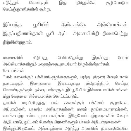
எடுத்துக் கொள்ளும். இது நீரினுள்ளே குழியோடும்
மெய்ஞ்ஞானிகளின் கூற்று.
இப்பரந்த பூமியில் ஆங்காங்கே அவ்லியாக்கள்
இருப்பதினால்தான் பூமி ஆட்ட அசைவின்றி நிலைபெற்று
நிற்கின்றதாம்.
மலைகளில் சிறியது, பெரியதென்று இருப்பது போல்
அவ்லியாக்களிலும் பலதரத்தையு​டையோர் இருக்கின்றார்கள்.
கேடயங்கள்
“பால் சுவைக்கும் பச்சிளங்குழந்தைகளும், பரந்த புற்றரை மேயும் கால்
நடைகளும், இறைவனை இடையறாது ஸ்தோத்திரம் செய்து
கொண்டிருக்கும். நல்லடியார்களும் இப்பூமியில் இல்லையாயின் உங்கள்
மீது வேதனை நிச்சயமாக்க கொட்டப்படும்.
தாயின் மடியிலிருந்து பால் சுவைக்கும் பச்சிளம் குழவிகள்
அப்பாவிகள், பாவமே அறியாதவர்கள் மனம் தூய்மையானவர்கள்,
களக்கமற்ற உள்ள முடையவர்கள். இதேபோல் புற்றரைகளில் மேயும்
ஆடு, மாடு, ஒட்டகம் போன்ற பிராணிகளும் பாவம் அறியாதவைகள்.
இன்னுமிதேபோல், அல்லாஹ்வை அறிந்து அவனின் நினைவிலேயே