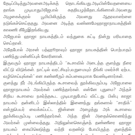
தேடிப்பிடித்துஅவனைஅடிக்கத் தொடங்கியது.அடியின்வேதனையை
தாங்க முடியாதுஅஜேபால் கதறியழத்தோடங்கினான்.அவனது
அழுகைக்குரல் பூமியிலிருந்த அவனது ஆதரவாளர்ளை
நடுங்கச்செய்ததது. அவனை அடித்த வண்ணமேஹாஜாநாயகத்தின்
காலணி கீழேஇறங்கியது.
அஜேபால் ஹாஜா நாயகத்திடம் வந்துகை கட்டி நின்று மரியாதை
செய்தான்.
அதேபோல் அரசன் பத்ஹூறாவும் ஹாஜா நாயகத்தின் பொற்பாதம்
பணிந்து மன்னிப்புக் கோரினான்.
இருவரும் ஹாஜா நாயகத்திடம் “கூசாவில் அடைத்த குளத்து நீரை
விட்டு விடுங்கள். நாட்டில் வரட்சியும்,வறுமையும் நீங்கி மலர்ச்சி ஏற்பட
வழிசெய்யுங்கள்” என கண்ணீரும் கம்பலையுமாக வேண்டினார்கள்.
குளத்து நீர் அடங்கியிருந்த கூசாவைத் தூக்கிவரும்படி அஜேபாலை
ஹாஜாநாயகம் அவர்கள் பணித்தார்கள். என்னே புதுமை? அந்தச்
சிறிய கூசாவை நகர்த்தகூட முடியாதுபோய் விட்டது. பின்பு காஜா
நாயகம் தன்னிடம் இஸ்லாத்தில் இணைந்து தங்களால் “சாதிக்”
என்றுபெயர் வைக்கப்பட்ட ஜின்னை அழைத்து அக் கூசாவை
தூக்கிவரும்படி பணித்தார்கள். அந்த ஜின் அதைக்கொணர்ந்து
அவர்கள் முன்வைத்தது. அதிலுள்ளகொஞ்சத் தண்ணீரை ஹாஜா
நாயகம் கையிலெடுத்து வற்றி வறண்டு போயிருந்த குளத்தில்