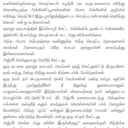
வண்ணம்தங்களது செருப்பைக் கழற்றி பல வருடகாலமாக எரிந்து
கொண்டிருந்த அக்கினிப்பூசகர்களின் அபார அக்கினிக் குழியில்
எறிந்து, நெருப்பே! இது முயீனுத்தீனுடைய செருப்பு என்பதைத் தெரிந்து
கொள்” என்று கூறினார்கள்.
ஹாஜா நாயகத்தின் இம்மொழி கேட்ட அக்கினிக் குண்டம் அக்கணமே
ஒடுங்கிப் போயிற்று. செருப்பைக் கூட அது எரிக்கவில்லை.
அந்த அபார அற்புதத்தை கண்ணுற்ற அந்த நெருப்பு ஆராதனைக்
காரர்கள் அனைவரும் அதே சமயம் ஹாஜாவின் கைபிடித்து
இஸ்லாமானார்கள்.
அஜ்மீர் செல்லுமாறு அசரீதி கேட்டது
ஒரு தடவை ஹாஜா நாயகம் அவர்கள் ஹஜ் செய்துவிட்டு திருமதீனா
நகர் வந்து அங்கு சிறிது காலம் நிஷ்னடயில் அமர்ந்தார்கள்.
ஒரு நாள் நபி பெருமானார் (ஸல்) அவர்களின் புனித ரவ்ழா ஷரீபில்
இருந்து முயீனுத்தீனே! நீ தீனுக்கு துனையாளனும்,
பாதுகாப்பாளனுமாவீர்! இந்தியாவின் விலாயத்தை நாம் உன்னுடைய
பொறுப்பில் விட்டுவிட்டோம். நீர் அஜ்மீர் நகரையடைந்து அங்குள்ள
மக்களை தவ்ஹீத் எனும் ஏகத்துவக் கொள்கையின் பால் அழைக்க
வேண்டும். அங்கு “குப்ர்” என்னும் இருளையகற்றி “ஈமான்” என்னும்
ஒளியை ஏற்படுத்த வேண்டும். என்று ஒரு சப்தம் கேட்டது.
அஜ்மீர் செல்ல அது எங்கே இருக்கிறது? எனதனக்குள் சிந்திக்க