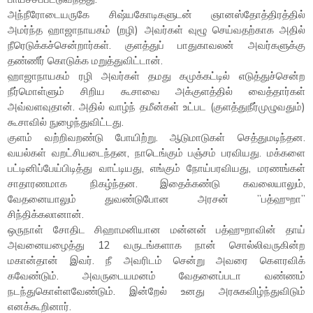
அந்நீரோடையருகே சிஷ்யகோடிகளுடன் ஞானஸ்தோத்திரத்தில்
அமர்ந்த ஹாஜாநாயகம் (றழி) அவர்கள் வுழூ செய்வதற்காக அதில்
நீரெடுக்கச்சென்றார்கள். குளத்துப் பாதுகாவலன் அவர்களுக்கு
தண்ணீர் கொடுக்க மறுத்துவிட்டான்.
ஹாஜாநாயகம் ரழி அவர்கள் தமது கமுக்கட்டில் எடுத்துச்சென்ற
நீர்மொள்ளும் சிறிய கூசாவை அக்குளத்தில் வைத்தார்கள்
அவ்வளவுதான். அதில் வாழ்ந் தமீன்கள் உட்பட (குளத்துநீர்முழுவதும்)
கூசாவில் நுழைந்துவிட்டது.
குளம் வற்றிவறண்டு போயிற்று. ஆடுமாடுகள் செத்துமடிந்தன.
வயல்கள் வறட்சியடைந்தன, நாடெங்கும் பஞ்சம் பரவியது. மக்களை
பட்டினிப்பேய்பிடித்து வாட்டியது, எங்கும் நோய்பரவியது, மரணங்கள்
சாதாரணமாக நிகழ்ந்தன. இதைக்கண்டு கவலையாலும்,
வேதனையாலும் துவண்டுபோன அரசன் ”பத்ஹுறா”
சிந்திக்கலானான்.
ஒருநாள் சோதிட சிஹாமனியான மன்னன் பத்ஹுறாவின் தாய்
அவனையழைத்து 12 வருடங்களாக நான் சொல்லிவருகின்ற
மகான்தான் இவர். நீ அவரிடம் சென்று அவரை கௌரவிக்
கவேண்டும். அவருடையமனம் வேதனைப்படா வண்ணம்
நடந்துகொள்ளவேண்டும். இன்றேல் உனது அரசுகவிழ்ந்துவிடும்
எனக்கூறினார்.