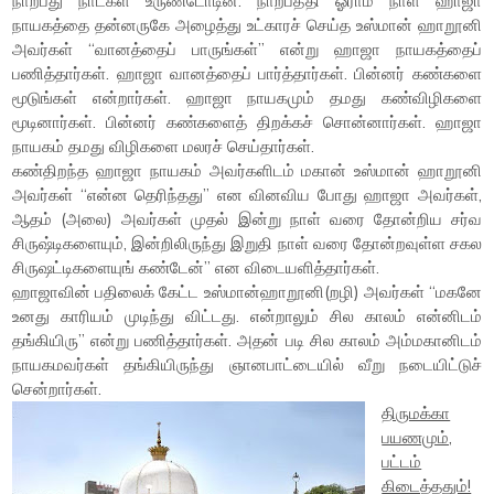
நாற்பது நாட்கள் உருண்டோடின. நாற்பத்தி ஓராம் நாள் ஹாஜா
நாயகத்தை தன்னருகே அழைத்து உட்காரச் செய்த உஸ்மான் ஹாறூனி
அவர்கள் “வானத்தைப் பாருங்கள்” என்று ஹாஜா நாயகத்தைப்
பணித்தார்கள். ஹாஜா வானத்தைப் பார்த்தார்கள். பின்னர் கண்களை
மூடுங்கள் என்றார்கள். ஹாஜா நாயகமும் தமது கண்விழிகளை
மூடினார்கள். பின்னர் கண்களைத் திறக்கச் சொன்னார்கள். ஹாஜா
நாயகம் தமது விழிகளை மலரச் செய்தார்கள்.
கண்திறந்த ஹாஜா நாயகம் அவர்களிடம் மகான் உஸ்மான் ஹாறூனி
அவர்கள் “என்ன தெரிந்தது” என வினவிய போது ஹாஜா அவர்கள்,
ஆதம் (அலை) அவர்கள் முதல் இன்று நாள் வரை தோன்றிய சர்வ
சிருஷ்டிகளையும், இன்றிலிருந்து இறுதி நாள் வரை தோன்றவுள்ள சகல
சிருஷட்டிகளையுங் கண்டேன்” என விடையளித்தார்கள்.
ஹாஜாவின் பதிலைக் கேட்ட உஸ்மான்ஹாறூனி(றழி) அவர்கள் “மகனே
உனது காரியம் முடிந்து விட்டது. என்றாலும் சில காலம் என்னிடம்
தங்கியிரு” என்று பணித்தார்கள். அதன் படி சில காலம் அம்மகானிடம்
நாயகமவர்கள் தங்கியிருந்து ஞானபாட்டையில் வீறு நடையிட்டுச்
சென்றார்கள்.
திருமக்கா
பயணமும்,
பட்டம்
கிடைத்ததும்!