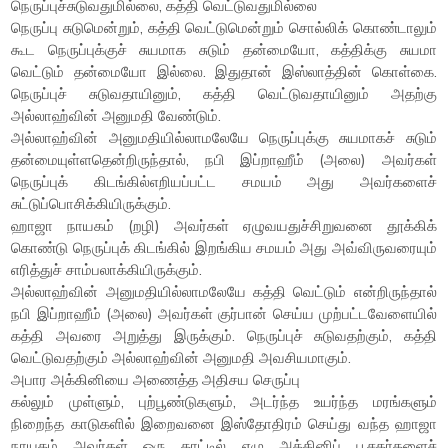
நெருப்புச்சுடுவதுமில்லை, கத்தி வெட்டுவதுமில்லை
நெருப்பு சுடுமென்றும், கத்தி வெட்டுமென்றும் சொல்லிக் கொண்டாலும்
கூட நெருப்புக்குச் சுயமாக சுடும் தன்மையோ, கத்திக்கு சுயமா
வெட்டும் தன்மையோ இல்லை. இதுதான் இஸ்லாத்தின் கொள்கை.
நெருப்புச் சுடுவதாயினும், கத்தி வெட்டுவதாயினும் அதற்கு
அல்லாஹ்வின் அனுமதி வேண்டும்.
அல்லாஹ்வின் அனுமதியில்லாமலேயே நெருப்புக்கு சுயமாகச் சுடும்
தன்மையுள்ளதென்றிருந்தால், நபி இப்றாஹீம் (அலை) அவர்கள்
நெருப்புக் கிடங்கில்எறியப்பட்ட சமயம் அது அவர்களைச்
சுட்டுப்பொசிக்கியிருக்கும்.
ஹாஜா நாயகம் (றழி) அவர்கள் ஏழுவயதுச்சிறுவனை தூக்கிக்
கொண்டு நெருப்புக் கிடங்கில் இறங்கிய சமயம் அது அவ்விருவரையும்
எரித்துச் சாம்பலாக்கியிருக்கும்.
அல்லாஹ்வின் அனுமதியில்லாமலேயே கத்தி வெட்டும் என்றிருந்தால்
நபி இப்றாஹீம் (அலை) அவர்கள் குர்பான் செய்ய முற்பட்டவேளையில்
கத்தி அவரை அறுத்து இருக்கும். நெருப்புச் சுடுவதற்கும், கத்தி
வெட்டுவதற்கும் அல்லாஹ்வின் அனுமதி அவசியமாகும்.
அபார அக்கினியை அணைத்த அதிசய செருப்பு
கல்லும் முள்ளும், புற்பூண்டுகளும், அடர்ந்த உயர்ந்த மரங்களும்
நிறைந்த காடுகளில் இறைவனை இஸ்தோதிரம் செய்து வந்த ஹாஜா
நாயகம் அவர்கள் ஒரு காட்டில் ஏழு அக்கினிப் பூசகர்களைச்