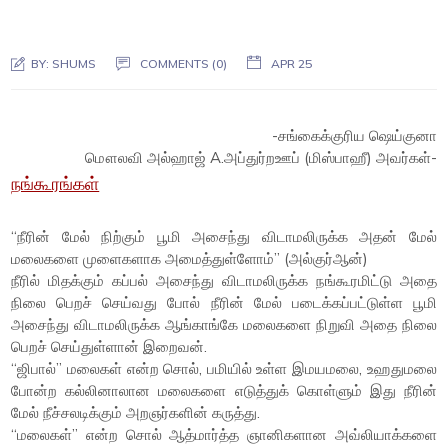
BY:
SHUMS
COMMENTS (0)
APR 25
-சங்கைக்குரிய ஷெய்குனா
மௌலவி அல்ஹாஜ் A.அப்துர்றஊப் (மிஸ்பாஹீ) அவர்கள்-
நங்கூரங்கள்
“நீரின் மேல் நிற்கும் பூமி அசைந்து விடாமலிருக்க அதன் மேல்
மலைகளை முளைகளாக அமைத்துள்ளோம்” (அல்குர்ஆன்)
நீரில் மிதக்கும் கப்பல் அசைந்து விடாமலிருக்க நங்கூரமிட்டு அதை
நிலை பெறச் செய்வது போல் நீரின் மேல் படைக்கப்பட்டுள்ள பூமி
அசைந்து விடாமலிருக்க ஆங்காங்கே மலைகளை நிறுவி அதை நிலை
பெறச் செய்துள்ளான் இறைவன்.
“ஜிபால்” மலைகள் என்ற சொல், பமியில் உள்ள இமயமலை, உஹதுமலை
போன்ற கல்லினாலான மலைகளை எடுத்துக் கொள்ளும் இது நீரின்
மேல் நீச்சலடிக்கும் அறஞர்களின் கருத்து.
“மலைகள்” என்ற சொல் ஆத்மார்த்த ஞானிகளான அவ்லியாக்களை