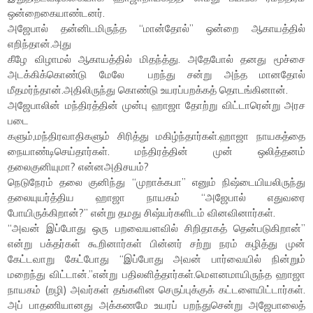
ஒன்றைகையாண்டனர்.
அஜேபால் தன்னிடமிருந்த “மான்தோல்” ஒன்றை ஆகாயத்தில்
எறிந்தான்.அது
கீழே விழாமல் ஆகாயத்தில் மிதந்த்து. அதேபோல் தனது மூச்சை
அடக்கிக்கொண்டு மேலே ​ பறந்து சன்று அந்த மானதோல்
மீதமர்ந்தான்.அதிலிருந்து கொண்டு உயரப்பறக்கத் தொடங்கினான்.
அஜேபாலின் மந்திரத்தின் முன்பு ஹாஜா தோற்று விட்டாரென்று அரச
படை
களும்,மந்திரவாதிகளும் சிரித்து மகிழ்ந்தார்கள்.ஹாஜா நாயகத்தை
நையாண்டிசெய்தார்கள். மந்திரத்தின் முன் ஒலித்தனம்
தலைகுனியுமா? என்னஅதிசயம்?
நெடுநேரம் தலை குனிந்து “முறாக்கபா” எனும் நிஷ்டையியலிருந்து
தலையுயர்த்திய ஹாஜா நாயகம் “அஜேபால் எதுவரை
போயிருக்கிறான்?” என்று தமது சிஷ்யர்களிடம் வினவினார்கள்.
“அவன்​ இப்போது ஒரு பறவையளவில் சிறிதாகத் தென்படுகிறான்”
என்று பக்தர்கள் கூறினார்கள் பின்னர் சற்று நரம் கழித்து முன்
கேட்டவாறு கேட்போது “இப்போது அவன் பார்வையில் நின்றும்
மறைந்து விட்டான்.”என்று பதிலளித்தார்கள்.மௌனமாயிருந்த ஹாஜா
நாயகம் (றழி) அவர்கள் தங்களின செருப்புக்குக் கட்டளையிட்டார்கள்.
அப் பாதணியானது அக்கணமே​ உயரப் பறந்துசென்று அஜேபாலைத்