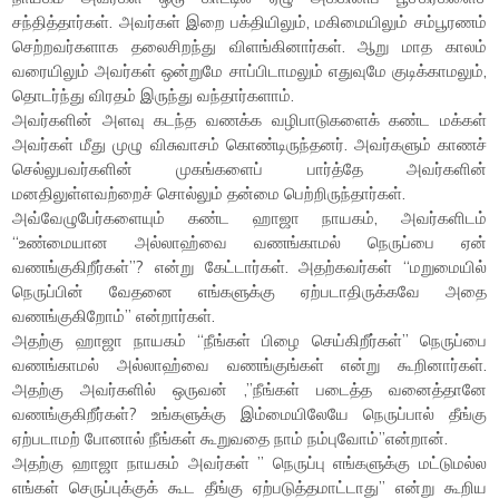
சந்தித்தார்கள். அவர்கள் இறை பக்தியிலும், மகிமையிலும் சம்பூரணம்
செற்றவர்களாக தலைசிறந்து விளங்கினார்கள். ஆறு மாத காலம்
வரையிலும் அவர்கள் ஒன்றுமே சாப்பிடாமலும் எதுவுமே குடிக்காமலும்,
தொடர்ந்து விரதம் இருந்து வந்தார்களாம்.
அவர்களின் அளவு கடந்த வணக்க வழிபாடுகளைக் கண்ட மக்கள்
அவர்கள் மீது முழு விசுவாசம் கொண்டிருந்தனர். அவர்களும் காணச்
செல்லுபவர்களின் முகங்​களைப் பார்த்தே அவர்களின்
மனதிலுள்ளவற்றைச் சொல்லும் தன்மை பெற்றிருந்தார்கள்.
அவ்வேழுபேர்களையும் கண்ட ஹாஜா நாயகம், அவர்களிடம்
“உண்மையான அல்லாஹ்வை வணங்காமல் நெருப்பை ஏன்
வணங்குகிறீர்கள்”? என்று கேட்டார்கள். அதற்கவர்கள் “மறுமையில்
நெருப்பின் வேதனை எங்களுக்கு ஏற்படாதிருக்கவே அதை
வணங்குகிறோம்” என்றார்கள்.
அதற்கு ஹாஜா நாயகம் “நீங்கள் பிழை செய்கிறீர்கள்” நெருப்பை
வணங்காமல் அல்லாஹ்வை வணங்குங்கள் என்று கூறினார்கள்.
அதற்கு அவர்களில் ஒருவன் ,”நீங்கள் படைத்த வனைத்தானே
வணங்குகிறீர்கள்? உங்களுக்கு இம்மையிலேயே நெருப்பால் தீங்கு
ஏற்படாமற் போனால் நீங்கள் கூறுவதை நாம் நம்புவோம்”என்றான்.
அதற்கு ஹாஜா நாயகம் அவர்கள் ” நெருப்பு எங்களுக்கு மட்டுமல்ல
எங்கள் செருப்புக்குக் கூட தீங்கு ஏற்படுத்தமாட்டாது” என்று கூறிய