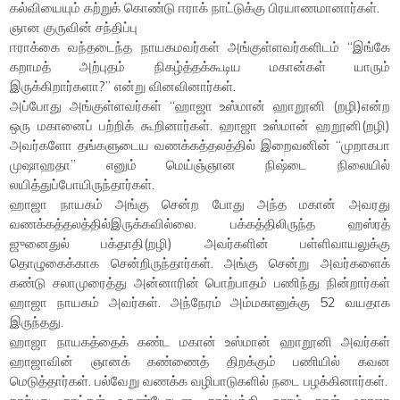
கல்வியையும் கற்றுக் கொண்டு ஈராக் நாட்டுக்கு பிரயாணமானார்கள்.
ஞான குருவின் சந்திப்பு
ஈராக்கை வந்தடைந்த நாயகமவர்கள் அங்குள்ளவர்களிடம் “இங்கே
கறாமத் அற்புதம் நிகழ்த்தக்கூடிய மகான்கள் யாரும்
இருக்கிறார்களா?” என்று வினவினார்கள்.
அப்போது அங்குள்ளவர்கள் “ஹாஜா உஸ்மான் ஹாறூனி (றழி)என்ற
ஒரு மகானைப் பற்றிக் கூறினார்கள். ஹாஜா உஸ்மான் ஹறூனி(றழி)
அவர்களோ தங்களுடைய வணக்கத்தலத்தில் இறைவனின் “முறாகபா
முஷாஹதா” எனும் மெய்ஞ்ஞான நிஷ்டை நிலையில்
லயித்துப்போயிருந்தார்கள்.
ஹாஜா நாயகம் அங்கு சென்ற போது அந்த மகான் அவரது
வணக்கத்தலத்தில்இருக்கவில்லை. பக்கத்திலிருந்த ஹஸ்ரத்
ஜுனைதுல் பக்தாதி(றழி) அவர்களின் பள்ளிவாயலுக்கு
தொழுகைக்காக சென்றிருந்தார்கள். அங்கு சென்று அவர்களைக்
கண்டு சலாமுரைத்து அன்னாரின் பொற்பாதம் பணிந்து நின்றார்கள்
ஹாஜா நாயகம் அவர்கள். அந்நேரம் அம்மகானுக்கு 52 வயதாக
இருந்தது.
ஹாஜா நாயகத்தைக் கண்ட மகான் உஸ்மான் ஹாறூனி அவர்கள்
ஹாஜாவின் ஞானக் கண்ணைத் திறக்கும் பணியில் கவன
மெடுத்தார்கள். பல்வேறு வணக்க வழிபாடுகளில் நடை பழக்கினார்கள்.