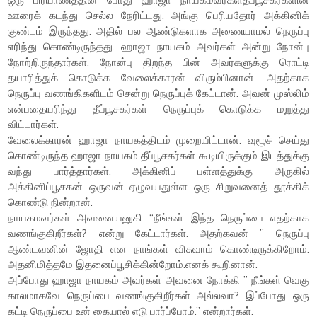
ஊரைக் கடந்து செல்ல நேரிட்டது. அங்கு பெரியதோர் அக்கினிக்
குண்டம் இருந்தது. அதில் பல ஆண்டுகளாக அணையாமல் நெருப்பு
எரிந்து கொண்டிருந்தது. ஹாஜா நாயகம் அவர்கள் அன்று நோன்பு
நோற்றிருந்தார்கள். நோன்பு திறந்த பின் அவர்களுக்கு ரொட்டி
தயாரித்துக் கொடுக்க வேலைக்காரன் விரும்பினான். அதற்காக
நெருப்பு வணங்கிகளிடம் சென்று நெருப்புக் கேட்டான். அவன் முஸ்லிம்
என்பதையரிந்து தீப்பூசகர்கள் நெருப்புக் கொடுக்க மறுத்து
விட்டார்கள்.
வேலைக்காரன் ஹாஜா நாயகத்திடம் முறையிட்டான். வுழூச் செய்து
கொண்டிருந்த ஹாஜா நாயகம் தீப்பூசகர்கள் கூடியிருக்கும் இடத்துக்கு
வந்து பார்த்தார்கள். அக்கினிப் பள்ளத்துக்கு அருகில்
அக்கினிப்பூசகன் ஒருவன் ஏழுவயதுள்ள ஒரு சிறுவனைத் தூக்கிக்
கொண்டு நின்றான்.
நாயகமவர்கள் அவனையனுகி “நீங்கள் இந்த நெருப்பை எதற்காக
வணங்குகிறீர்கள்? என்று கேட்டார்கள். அதற்கவன் ” நெருப்பு
ஆண்டவனின் ஜோதி என நாங்கள் விசுவாம் கொண்டிருக்கிறோம்.
அதனிமித்தமே இதனைப்பூசிக்கின்றோம்.எனக் கூறினான்.
அப்போது ஹாஜா நாயகம் அவர்கள் அவனை நோக்கி ” நீங்கள் வெகு
காலமாகவே நெருப்பை வணங்குகிறீர்கள் அல்லவா? இப்போது ஒரு
கட்டி நெருப்பை உன் கையால் எடு பார்ப்போம்.” என்றார்கள்.