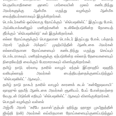
பெருவியாதிகளை ஞானப் பார்வையின் மூலம் கண்டறிந்து
அவர்களுக்கு ஆன்மீக மருந்து வழங்கும் ஆன்மீக
வைத்தியர்களாகவும் இருக்கிறார்கள்.
டொக்டர்களில் ஒவ்வொரு நோய்க்கும் “ஸ்பெஷலிஸ்ட்” இருப்பது போல்,
அவ்லியாக்களிலும் மனிதர்களின் உடலிலேற்படுகின்ற நோயைத்
தீர்க்கும் “ஸ்பெஷலிஸ்டு” கள் இருக்கிறார்கள்.
எல்லா நோய்களுக்கும் பொதுவான டொக்டர் இருப்பது போல், பக்தாத்
அரசர் “குத்புல் அக்தாப்” முஹ்யித்தீன் ஆண்டகை அவர்கள்
எல்லாவிதமான நோய்களையும் கண்டறிந்து மருந்து செய்யும்
டொக்டராகவும், மனிதர்களுக்கு ஏற்படுகின்ற எல்லாத் தேவைகளையும்
நிறைவேற்றி வைக்கும் பேரரசராகவும் விளங்குகிறார்கள்.
தமிழ் நாடு, ஏர்வாடி நகரில் வாழும் ஏந்தல் இப்றாஹீம் ஷஹீத்
வலியுல்லாஹ் அவர்கள் பைத்தியத்தைக்குணப்படுத்தும்
“ஸ்பெஷலிஸ்ட்” ஆகவும்.,
தமிழ் நாடு நாகூர் நகரில் வாழும் காரணக் கடல் “கன்ஜேஷவாயி”
ஷாஹுல் ஹமீத் ஆண்டகை அவர்கள் சூனியம், பேய் போன்றவற்றை
வேருடன் பிடுங்கி எறியும் “ஸ்பெஷலிஸ்ட்” ஆகவும் விளங்குகிறார்கள்.
பொருள் வழங்கும் வள்ளல்
அஜ்மீர் அரசர் “கரீபே நவாஸ்”குத்புல் ஹிந்து ஹாஜா முயீனுத்தீன்
ஜிஷ்தி (ரலி) அவர்கள் எவ்விதமான நோய்களையும்குணப்படுத்தும்