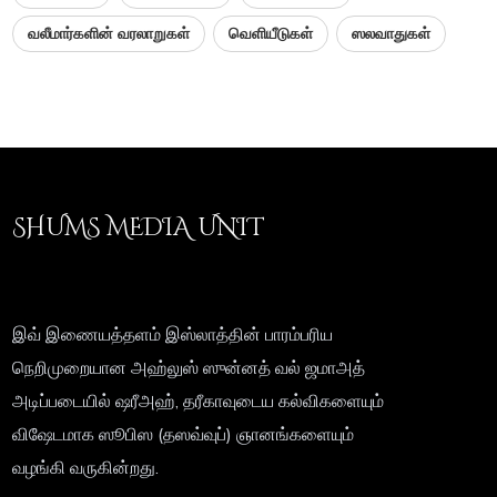
வலீமார்களின் வரலாறுகள்
வெளியீடுகள்
ஸலவாதுகள்
SHUMS MEDIA UNIT
இவ் இணையத்தளம் இஸ்லாத்தின் பாரம்பரிய
நெறிமுறையான அஹ்லுஸ் ஸுன்னத் வல் ஜமாஅத்
அடிப்படையில் ஷரீஅஹ், தரீகாவுடைய கல்விகளையும்
விஷேடமாக ஸூபிஸ (தஸவ்வுப்) ஞானங்களையும்
வழங்கி வருகின்றது.