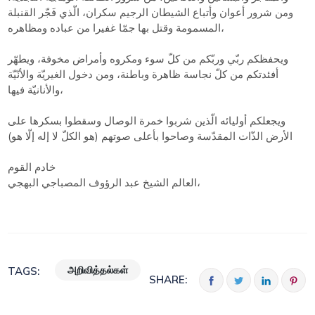
ومن شرور أعوان وأتباع الشيطان الرجيم سكران، الّذي فَجّر القنبلة
المسمومة وقتل بها جمّا غفيرا من عباده ومظاهره،
ويحفظكم ربّي وربّكم من كلّ سوء ومكروه وأمراض مخوفة، ويطهّر
أفئدتكم من كلّ نجاسة ظاهرة وباطنة، ومن دخول الغيريّة والأنّيّة
والأنانيّة فيها،
ويجعلكم أوليائه الّذين شربوا خمرة الوصال وسقطوا بسكرها على
الأرض الذّات المقدّسة وصاحوا بأعلى صوتهم (هو الكلّ لا إله إلّا هو)
خادم القوم
العالم الشيخ عبد الرؤوف المصباجي البهجي،
அறிவித்தல்கள்
TAGS:
SHARE: