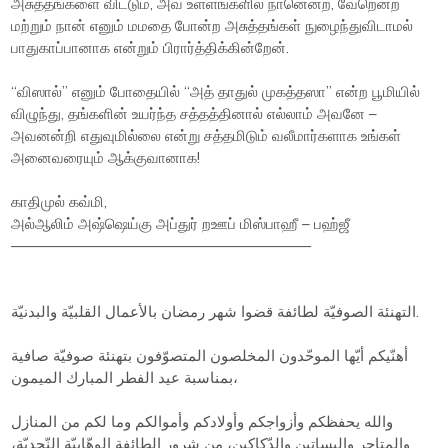
அசுத்தங்களை விட்டும், அவ் உள்ளங்களில் நானென்ற, வேறென்ற
மற்றும் நான் எனும் மமதை போன்ற அசுத்தங்கள் நுழைந்துவிடாமல்
பாதுகாப்பானாக என்றும் பிரார்த்திக்கின்றேன்.
“விஸால்” எனும் போதையில் “அத் தாதுல் முகத்தஸா” என்ற பூமியில்
விழுந்து, தங்களின் உயர்ந்த சத்தத்தினால் எல்லாம் அவனே –
அவனன்றி எதுவுமில்லை என்று சத்தமிடும் வலீமார்களாக உங்கள்
அனைவரையும் ஆக்குவானாக!
காதிமுல் கவ்மி,
அல்ஆலிம் அஷ்ஷெய்கு அப்துர் றஊப் மிஸ்பாஹீ – பஹ்ஜீ
————————————————————
التهنئة الصوفيّة لطائفة قضوا شهر رمضان بالأعمال القلبيّة والبدنيّة.
أهنّيكم أيّها الموحّدون المخلصون المتصوّفون بتهنئة صوفيّة صافية
بمناسبة عيد الفطر المبارك الميمون،
والله يحفظكم وأزواجكم وأولادكم وأموالكم وما لكم من المنازل
والمتاجر والبساتين والدّكاكين، من شرور الطائفة الوهّابيّة النّجديّة،