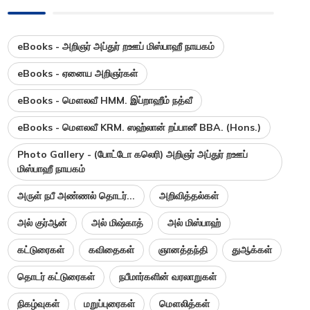
eBooks - அறிஞர் அப்துர் றஊப் மிஸ்பாஹீ நாயகம்
eBooks - ஏனைய அறிஞர்கள்
eBooks - மௌலவீ HMM. இப்றாஹீம் நத்வீ
eBooks - மௌலவீ KRM. ஸஹ்லான் றப்பானீ BBA. (Hons.)
Photo Gallery - (போட்டோ கலெரி) அறிஞர் அப்துர் றஊப்
மிஸ்பாஹீ நாயகம்
அருள் நபீ அண்ணல் தொடர்...
அறிவித்தல்கள்
அல் குர்ஆன்
அல் மிஷ்காத்
அல் மிஸ்பாஹ்
கட்டுரைகள்
கவிதைகள்
ஞானத்தந்தி
துஆக்கள்
தொடர் கட்டுரைகள்
நபீமார்களின் வரலாறுகள்
நிகழ்வுகள்
மறுப்புரைகள்
மௌலித்கள்