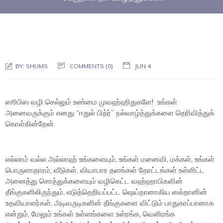
BY:
SHUMS
COMMENTS (0)
JUN 4
ஸூபிஸ வழி செல்லும் உண்மை முவஹ்ஹிதுகளே! உங்கள்
அனைவருக்கும் எனது “ஈதுல் பித்ர்” நல்வாழ்த்துக்களை தெரிவித்துக்
கொள்கின்றேன்.
எல்லாம் வல்ல அல்லாஹ் உங்களையும், உங்கள் மனைவி, மக்கள், உங்கள்
பொருளாதாரம், வீடுகள், வியாபார தளங்கள் தோட்டங்கள் உள்ளிட்ட
அனைத்து சொத்துக்களையும் வழிகெட்ட வஹ்ஹாபிகளின்
தீங்குகளிலிருந்தும், எடுத்தெறியப்பட்ட ஷெய்தானாகிய ஸக்றானின்
உதவியாளர்கள், அடிவருடிகளின் தீங்குகளை விட்டும் பாதுகாப்பானாக
என்றும், மேலும் உங்கள் உள்ளங்களை உள்ரங்க, வெளிரங்க