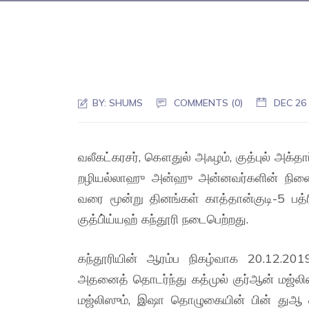
BY:
SHUMS
COMMENTS (0)
DEC 26
வலீகட்கரசர், கௌதுல் அஃழம், குத்புல் அக்தாப
றழியல்லாஹு அன்ஹு அன்னவர்களின் நினை
வரை மூன்று தினங்கள் காத்தான்குடி-5 பத
குத்பி்ய்யஹ் கந்தூரி நடைபெற்றது.
கந்தூரியின் ஆரம்ப நிகழ்வாக 20.12.2019
அதனைத் தொடர்ந்து கத்முல் குர்ஆன் மஜ்லிஸ
மஜ்லிஸும், இஷா தொழுகையின் பின் துஆ ஓ