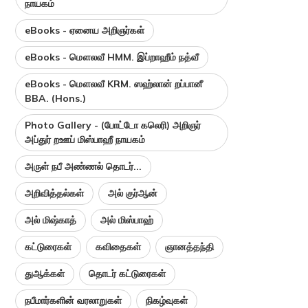
நாயகம்
eBooks - ஏனைய அறிஞர்கள்
eBooks - மௌலவீ HMM. இப்றாஹீம் நத்வீ
eBooks - மௌலவீ KRM. ஸஹ்லான் றப்பானீ
BBA. (Hons.)
Photo Gallery - (போட்டோ கலெரி) அறிஞர்
அப்துர் றஊப் மிஸ்பாஹீ நாயகம்
அருள் நபீ அண்ணல் தொடர்...
அறிவித்தல்கள்
அல் குர்ஆன்
அல் மிஷ்காத்
அல் மிஸ்பாஹ்
கட்டுரைகள்
கவிதைகள்
ஞானத்தந்தி
துஆக்கள்
தொடர் கட்டுரைகள்
நபீமார்களின் வரலாறுகள்
நிகழ்வுகள்