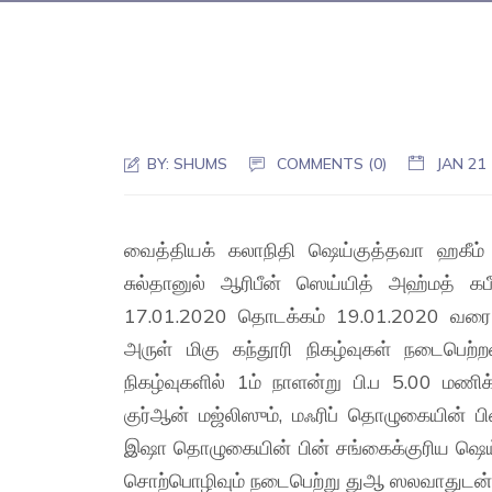
BY:
SHUMS
COMMENTS (0)
JAN 21
வைத்தியக் கலாநிதி ஷெய்குத்தவா ஹகீம்
சுல்தானுல் ஆரிபீன் ஸெய்யித் அஹ்மத் க
17.01.2020 தொடக்கம் 19.01.2020 வரை க
அருள் மிகு கந்தூரி நிகழ்வுகள் நடைபெற
நிகழ்வுகளில் 1ம் நாளன்று பி.ப 5.00 மணிக
குர்ஆன் மஜ்லிஸும், மஃரிப் தொழுகையின் பி
இஷா தொழுகையின் பின் சங்கைக்குரிய ஷெய்
சொற்பொழிவும் நடைபெற்று துஆ ஸலவாதுடன் 1ம