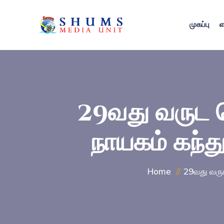
முகப்பு
எ
29வது வருட ஷ
நாயகம் கந்த
Home
29வது வருட