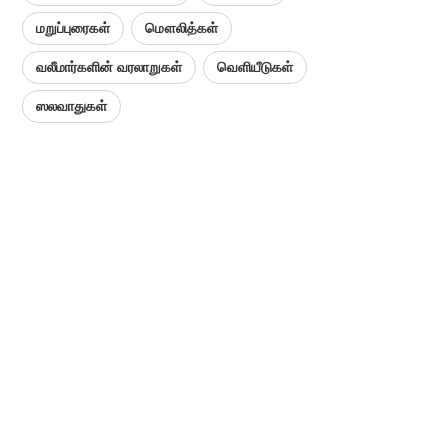
மறுப்புரைகள்
மௌலித்கள்
வலீமார்களின் வரலாறுகள்
வெளியீடுகள்
ஸலவாதுகள்