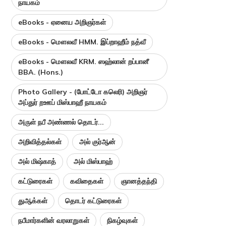
நாயகம்
eBooks - ஏனைய அறிஞர்கள்
eBooks - மௌலவீ HMM. இப்றாஹீம் நத்வீ
eBooks - மௌலவீ KRM. ஸஹ்லான் றப்பானீ
BBA. (Hons.)
Photo Gallery - (போட்டோ கலெரி) அறிஞர்
அப்துர் றஊப் மிஸ்பாஹீ நாயகம்
அருள் நபீ அண்ணல் தொடர்...
அறிவித்தல்கள்
அல் குர்ஆன்
அல் மிஷ்காத்
அல் மிஸ்பாஹ்
கட்டுரைகள்
கவிதைகள்
ஞானத்தந்தி
துஆக்கள்
தொடர் கட்டுரைகள்
நபீமார்களின் வரலாறுகள்
நிகழ்வுகள்