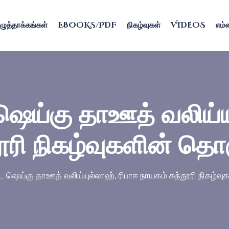
ழுத்தாக்கங்கள்
EBOOKS/PDF
நிகழ்வுகள்
VIDEOS
எம்ம
ெய்கு தாஊத் வலிய்யு
ூரி நிகழ்வுகளின் தொக
 ஷெய்கு தாஊத் வலிய்யுல்லாஹ், ரிபாஈ நாயகம் கந்தூரி நிகழ்வு