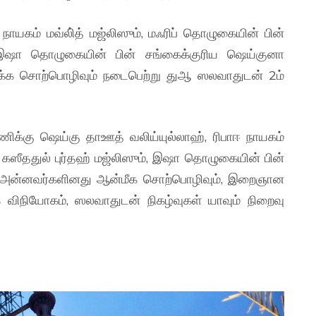
ஈ நாயகம் மவ்லி்த் மஜ்லிஸும், மஃரிப் தொழுகையின் பின்
, இஷா தொழுகையின் பின் சங்கைக்குரிய ஷெய்குனா
்க்க சொற்பொழிவும் நடைபெற்று துஆ ஸலவாதுடன் 2ம்
ணிக்கு ஷெய்கு தாஊத் வலிய்யுல்லாஹ், ரிபாஈ நாயகம்
் கஸீததுல் புர்தஹ் மஜ்லிஸும், இஷா தொழுகையின் பின்
ம் அன்னவர்களினது ஆன்மீக சொற்பொழிவும், இறைஞான
க் விநியோகம், ஸலவாதுடன் நிகழ்வுகள் யாவும் நிறைவு