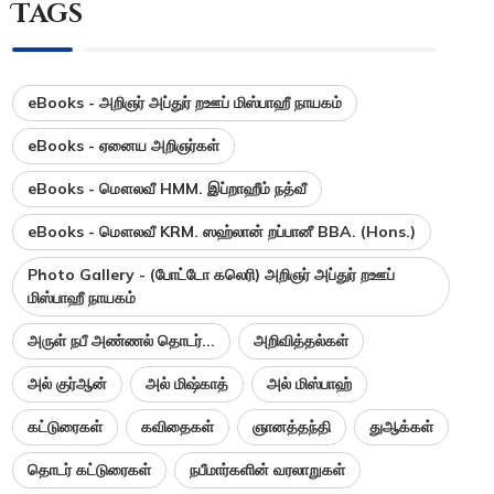
Tags
eBooks - அறிஞர் அப்துர் றஊப் மிஸ்பாஹீ நாயகம்
eBooks - ஏனைய அறிஞர்கள்
eBooks - மௌலவீ HMM. இப்றாஹீம் நத்வீ
eBooks - மௌலவீ KRM. ஸஹ்லான் றப்பானீ BBA. (Hons.)
Photo Gallery - (போட்டோ கலெரி) அறிஞர் அப்துர் றஊப்
மிஸ்பாஹீ நாயகம்
அருள் நபீ அண்ணல் தொடர்...
அறிவித்தல்கள்
அல் குர்ஆன்
அல் மிஷ்காத்
அல் மிஸ்பாஹ்
கட்டுரைகள்
கவிதைகள்
ஞானத்தந்தி
துஆக்கள்
தொடர் கட்டுரைகள்
நபீமார்களின் வரலாறுகள்