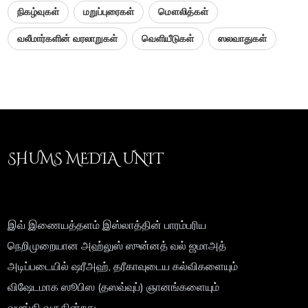
நிகழ்வுகள்
மறுப்புரைகள்
மௌலித்கள்
வலீமார்களின் வரலாறுகள்
வெளியீடுகள்
ஸலவாதுகள்
SHUMS MEDIA UNIT
இவ் இணையத்தளம் இஸ்லாத்தின் பாரம்பரிய
நெறிமுறையான அஹ்லுஸ் ஸுன்னத் வல் ஜமாஅத்
அடிப்படையில் ஷரீஅஹ், தரீகாவுடைய கல்விகளையும்
விஷேடமாக ஸூபிஸ (தஸவ்வுப்) ஞானங்களையும்
வழங்கி வருகின்றது.