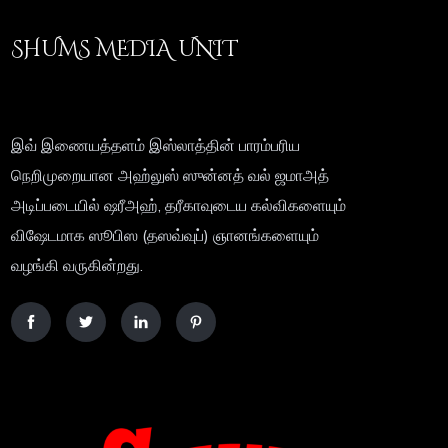
SHUMS MEDIA UNIT
இவ் இணையத்தளம் இஸ்லாத்தின் பாரம்பரிய
நெறிமுறையான அஹ்லுஸ் ஸுன்னத் வல் ஜமாஅத்
அடிப்படையில் ஷரீஅஹ், தரீகாவுடைய கல்விகளையும்
விஷேடமாக ஸூபிஸ (தஸவ்வுப்) ஞானங்களையும்
வழங்கி வருகின்றது.