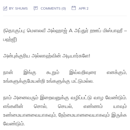
BY:
SHUMS
COMMENTS (0)
APR 2
(தொகுப்பு: மௌலவீ அல்ஹாஜ் A அப்துர் றஊப் மிஸ்பாஹீ –
பஹ்ஜீ)
அன்புக்குரிய அல்லாஹ்வின் அடியார்களே!
நான் இங்கு கூறும் இவ்வறிவுரை எனக்கும்,
உங்களுக்குமேயன்றி உங்களுக்கு மட்டுமல்ல.
நாம் அனைவரும் இறைவனுக்கு வழிப்பட்டு வாழ வேண்டும்.
எங்களின் சொல், செயல், எண்ணம் யாவும்
உண்மையானவையாகவும், நேர்மையானவையாகவும் இருக்க
வேண்டும்.