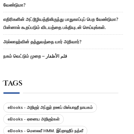
வேண்டுமா?
எதிரிகளின் அட்டூழியத்திலிருந்து பாதுகாப்புப் பெற வேண்டுமா?
பின்னால் கூறப்படும் விடயத்தை பக்தியுடன் செய்யுங்கள்.
அல்லாஹ்வின் தத்துவத்தை யார் அறிவார்?
நகம் வெட்டும் முறை – قلم الأظفار
Tags
eBooks - அறிஞர் அப்துர் றஊப் மிஸ்பாஹீ நாயகம்
eBooks - ஏனைய அறிஞர்கள்
eBooks - மௌலவீ HMM. இப்றாஹீம் நத்வீ