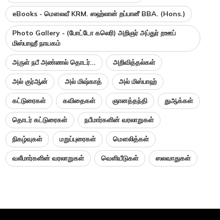
eBooks - மௌலவீ KRM. ஸஹ்லான் றப்பானீ BBA. (Hons.)
Photo Gallery - (போட்டோ கலெரி) அறிஞர் அப்துர் றஊப்
மிஸ்பாஹீ நாயகம்
அருள் நபீ அண்ணல் தொடர்...
அறிவித்தல்கள்
அல் குர்ஆன்
அல் மிஷ்காத்
அல் மிஸ்பாஹ்
கட்டுரைகள்
கவிதைகள்
ஞானத்தந்தி
துஆக்கள்
தொடர் கட்டுரைகள்
நபீமார்களின் வரலாறுகள்
நிகழ்வுகள்
மறுப்புரைகள்
மௌலித்கள்
வலீமார்களின் வரலாறுகள்
வெளியீடுகள்
ஸலவாதுகள்