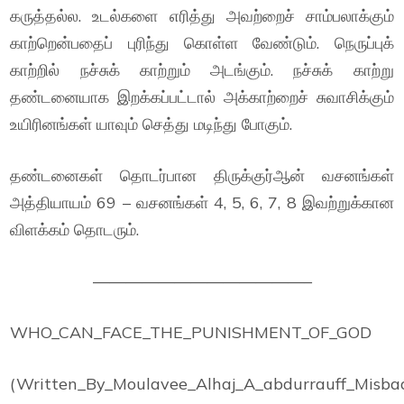
கருத்தல்ல. உடல்களை எரித்து அவற்றைச் சாம்பலாக்கும்
காற்றென்பதைப் புரிந்து கொள்ள வேண்டும். நெருப்புக்
காற்றில் நச்சுக் காற்றும் அடங்கும். நச்சுக் காற்று
தண்டனையாக இறக்கப்பட்டால் அக்காற்றைச் சுவாசிக்கும்
உயிரினங்கள் யாவும் செத்து மடிந்து போகும்.
தண்டனைகள் தொடர்பான திருக்குர்ஆன் வசனங்கள்
அத்தியாயம் 69 – வசனங்கள் 4, 5, 6, 7, 8 இவற்றுக்கான
விளக்கம் தொடரும்.
—————————————–
WHO_CAN_FACE_THE_PUNISHMENT_OF_GOD
(
Written_By_Moul
avee_Alhaj_A
_abdurrauff_Misba