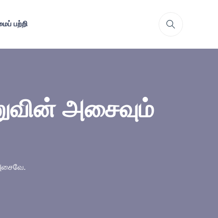
ைப் பற்றி
ுவின் அசைவும்
அசைவே.