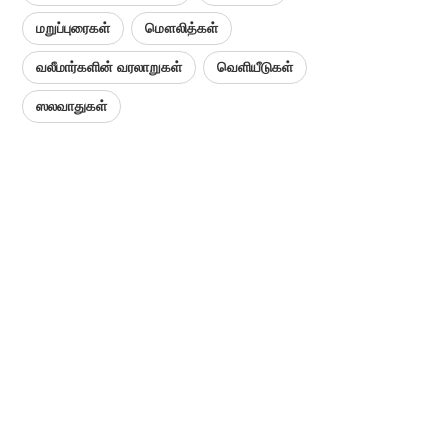
மறுப்புரைகள்
மௌலித்கள்
வலீமார்களின் வரலாறுகள்
வெளியீடுகள்
ஸலவாதுகள்