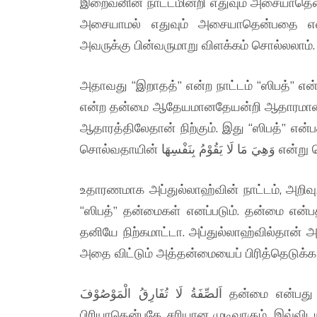
இறைவனின் நாட்டமின்றி எதுவும் அசையாதென்
அசையாமல் எதுவும் அசையாதென்பதை எவ்வ
அவருக்கு பின்வருமாறு விளக்கம் சொல்லலாம்.
அதாவது “இறாதத்” என்ற நாட்டம் “ஸிபத்” என்
என்ற தன்மை ஆதேயமானதேயன்றி ஆதாரமானத
ஆதாரத்திலேதான் நிற்கும். இது “ஸிபத்” எ
சொல்வதாயின் بِنَفْسِهَا
உதாரணமாக அப்துல்லாஹ்வின் நாட்டம், அறிவு
“ஸிபத்” தன்மைகள் எனப்படும். தன்மை எ
தனியே நிற்கமாட்டா. அப்துல்லாஹ்வில்தான் 
அதை விட்டும் அத்தன்மையைப் பிரித்தெடுக்க 
اَلصِّفَةُ لَا تُفَارِقُ الْمَوْصُوْفَ தன்மை என்பது எதில் நிற்கிறதோ அதை விட்டும் அது ஒரு கணமும்
பிரியாதென்பதே சரியான முடிவாகும். இவ்விட