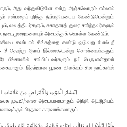
், அது வந்துவிடுமோ என்று அஞ்சுவோரும் எல்லாம்
 என்பதைப் புரிந்து நிம்மதியடைய வேண்டுமென்றும்,
, வைத்தியர்களும், சுகாதாரத் துரை சார்ந்தவர்களும்
ும், நடைமுறைகளையும் அமைத்துக் கொள்ள வேண்டும்.
பீங்கானில் சாப்பிட்டவர்களும் நபீ பெருமான்தான்
க்கையாகும். இதற்கான பூரண விளக்கம் சில நாட்களில்
اِنْتِشَارُ الْمَوْتِ وَالْأَمْرَاضِ مِنْ عَلَامَاتِ السَّ
லக முடிவிற்கான அடையாளமாகும். அநீதி, அட்டூழியம்,
னாவுக்கும் பிரதான காரணங்களாகும்.
وَاَمَّا إِبْتِلَاءُ اللهِ تَعَالَى لِعِبَادِهِ فَنِعْمَةٌ، وَدُعَائُهُمْ إِيَّاهُ نِعْمَ