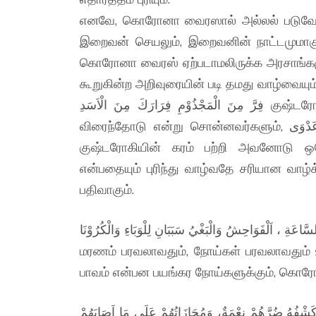
எனவே, கொரோனா வைரஸால் அல்லல் படுவோரும
இறைவன் செயலும், இறைவனின் நாட்டமுமாகும்
கொரோனா வைரஸ் ஏற்படாமலிருக்க அரசாங்கமும்
கூறுகின்ற அறிவுரையின் படி தமது வாழ்வைய
فِرَّ مِنَ الْمَجْذُوْمِ فِرَارَكَ مِنَ الْاَسَدِ குஷ்டரோகியை கண்டால் சிங்கத்தை கண்டு ஓடுவது போல் நீ
விரைந்தோடு என்று சொன்னவர்களும், لَا عَدْوَى தொற்று நோய் இல்லையென்று சொன்னவர்களும்,
குஷ்டரோகியின் கரம் பற்றி அவனோடு ஒரே 
என்பதையும் புரிந்து வாழ்வதே சரியான வாழ்
பதிவாகும்.
اعَةِ ، اَلْفَوَاحِشُ وَالْبَغْيُ سَبَبَانِ لِلْوَبَاءِ وَالْكُرُوْنَا
மரணம் பரவலாவதும், நோய்கள் பரவலாவதும் உ
பாவம் என்பன பயங்கர நோய்களுக்கும், கொரோ
ةٌ، وَكَشْفُهُ ضُرَّهُمْ نِعْمَةٌ، وَمُجَازَاتُهُمْ عَلَى مَا اَصَابَهُمْ