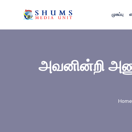
முகப்பு
எ
அவனின்றி அணு
Home