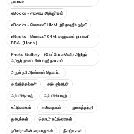
நாயகம்
eBooks - ஏனைய அறிஞர்கள்
eBooks - மௌலவீ HMM. இப்றாஹீம் நத்வீ
eBooks - மௌலவீ KRM. ஸஹ்லான் றப்பானீ
BBA. (Hons.)
Photo Gallery - (போட்டோ கலெரி) அறிஞர்
அப்துர் றஊப் மிஸ்பாஹீ நாயகம்
அருள் நபீ அண்ணல் தொடர்...
அறிவித்தல்கள்
அல் குர்ஆன்
அல் மிஷ்காத்
அல் மிஸ்பாஹ்
கட்டுரைகள்
கவிதைகள்
ஞானத்தந்தி
துஆக்கள்
தொடர் கட்டுரைகள்
நபீமார்களின் வரலாறுகள்
நிகழ்வுகள்