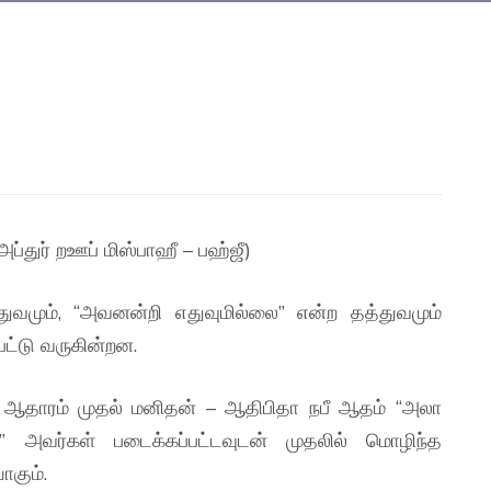
்துர் றஊப் மிஸ்பாஹீ – பஹ்ஜீ)
வமும், “அவனன்றி எதுவுமில்லை” என்ற தத்துவமும்
ட்டு வருகின்றன.
த ஆதாரம் முதல் மனிதன் – ஆதிபிதா நபீ ஆதம் “அலா
அவர்கள் படைக்கப்பட்டவுடன் முதலில் மொழிந்த
கும்.