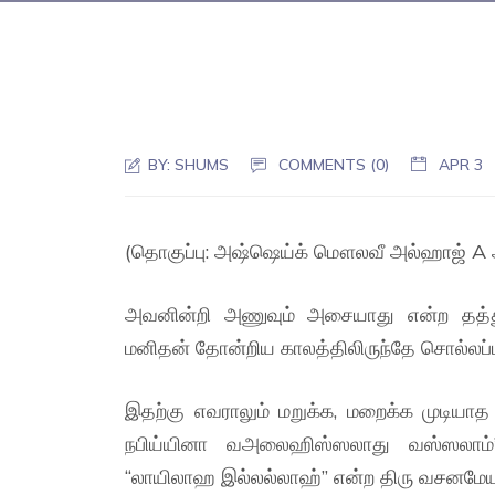
BY:
SHUMS
COMMENTS (0)
APR 3
(தொகுப்பு: அஷ்ஷெய்க் மௌலவீ அல்ஹாஜ் A அப
அவனின்றி அணுவும் அசையாது என்ற தத்து
மனிதன் தோன்றிய காலத்திலிருந்தே சொல்லப்ப
இதற்கு எவராலும் மறுக்க, மறைக்க முடியா
நபிய்யினா வஅலைஹிஸ்ஸலாது வஸ்ஸலாம்” 
“லாயிலாஹ இல்லல்லாஹ்” என்ற திரு வசனமேயா