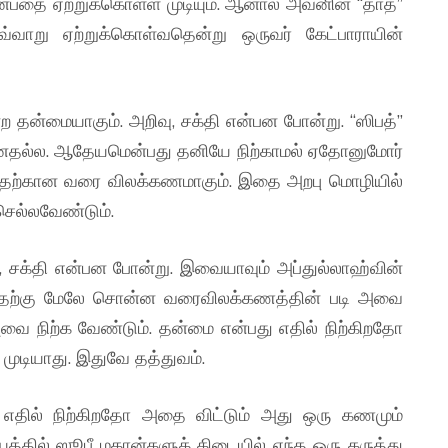
பதை ஏற்றுக்கொள்ள முடியும். ஆனால் அவனின் “தாத்”
ாறு ஏற்றுக்கொள்வதென்று ஒருவர் கேட்பாராயின்
ற தன்மையாகும். அறிவு, சக்தி என்பன போன்று. “ஸிபத்”
ல்ல. ஆதேயமென்பது தனியே நிற்காமல் ஏதோனுமோர்
ன்பதற்கான வரை விலக்கணமாகும். இதை அறபு மொழியில்
وَهِيَ مَا لَا يَقُوْمُ  என்று செல்லவேண்டும்.
, சக்தி என்பன போன்று. இவையாவும் அப்துல்லாஹ்வின்
ன்பதற்கு மேலே சொன்ன வரைவிலக்கணத்தின் படி அவை
அவை நிற்க வேண்டும். தன்மை என்பது எதில் நிற்கிறதோ
முடியாது. இதுவே தத்துவம்.
யத்தில் ஸூபீ மகான்களுக் கிடையில் எந்த ஒரு கருத்து