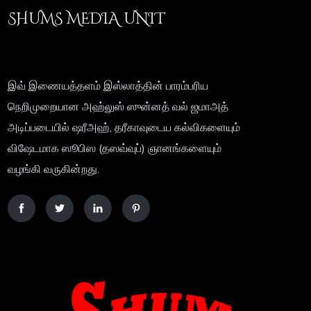
SHUMS MEDIA UNIT
இவ் இணையத்தளம் இஸ்லாத்தின் பாரம்பரிய
நெறிமுறையான அஹ்லுஸ் ஸுன்னத் வல் ஜமாஅத்
அடிப்படையில் ஷரீஅஹ், தரீகாவுடைய கல்விகளையும்
விஷேடமாக ஸூபிஸ (தஸவ்வுப்) ஞானங்களையும்
வழங்கி வருகின்றது.