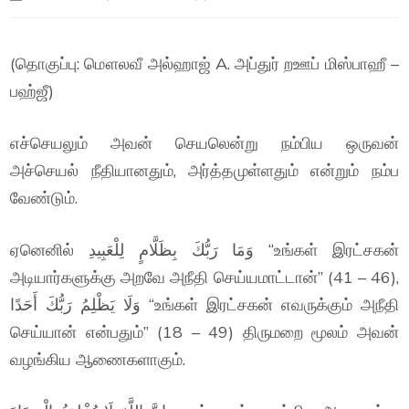
(தொகுப்பு: மௌலவீ அல்ஹாஜ் A. அப்துர் றஊப் மிஸ்பாஹீ –
பஹ்ஜீ)
எச்செயலும் அவன் செயலென்று நம்பிய ஒருவன்
அச்செயல் நீதியானதும், அர்த்தமுள்ளதும் என்றும் நம்ப
வேண்டும்.
ஏனெனில் وَمَا رَبُّكَ بِظَلَّامٍ لِلْعَبِيدِ “உங்கள் இரட்சகன்
அடியார்களுக்கு அறவே அநீதி செய்யமாட்டான்” (41 – 46),
وَلَا يَظْلِمُ رَبُّكَ أَحَدًا “உங்கள் இரட்சகன் எவருக்கும் அநீதி
செய்யான் என்பதும்” (18 – 49) திருமறை மூலம் அவன்
வழங்கிய ஆணைகளாகும்.