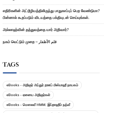
எதிரிகளின் அட்டூழியத்திலிருந்து பாதுகாப்புப் பெற வேண்டுமா?
பின்னால் கூறப்படும் விடயத்தை பக்தியுடன் செய்யுங்கள்.
அல்லாஹ்வின் தத்துவத்தை யார் அறிவார்?
நகம் வெட்டும் முறை – قلم الأظفار
Tags
eBooks - அறிஞர் அப்துர் றஊப் மிஸ்பாஹீ நாயகம்
eBooks - ஏனைய அறிஞர்கள்
eBooks - மௌலவீ HMM. இப்றாஹீம் நத்வீ