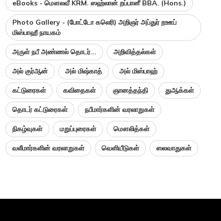
eBooks - மௌலவீ KRM. ஸஹ்லான் றப்பானீ BBA. (Hons.)
Photo Gallery - (போட்டோ கலெரி) அறிஞர் அப்துர் றஊப்
மிஸ்பாஹீ நாயகம்
அருள் நபீ அண்ணல் தொடர்...
அறிவித்தல்கள்
அல் குர்ஆன்
அல் மிஷ்காத்
அல் மிஸ்பாஹ்
கட்டுரைகள்
கவிதைகள்
ஞானத்தந்தி
துஆக்கள்
தொடர் கட்டுரைகள்
நபீமார்களின் வரலாறுகள்
நிகழ்வுகள்
மறுப்புரைகள்
மௌலித்கள்
வலீமார்களின் வரலாறுகள்
வெளியீடுகள்
ஸலவாதுகள்