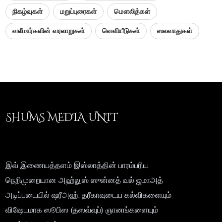
நிகழ்வுகள்
மறுப்புரைகள்
மௌலித்கள்
வலீமார்களின் வரலாறுகள்
வெளியீடுகள்
ஸலவாதுகள்
SHUMS MEDIA UNIT
இவ் இணையத்தளம் இஸ்லாத்தின் பாரம்பரிய
நெறிமுறையான அஹ்லுஸ் ஸுன்னத் வல் ஜமாஅத்
அடிப்படையில் ஷரீஅஹ், தரீகாவுடைய கல்விகளையும்
விஷேடமாக ஸூபிஸ (தஸவ்வுப்) ஞானங்களையும்