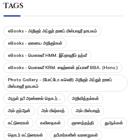
Tags
eBooks - அறிஞர் அப்துர் றஊப் மிஸ்பாஹீ நாயகம்
eBooks - ஏனைய அறிஞர்கள்
eBooks - மௌலவீ HMM. இப்றாஹீம் நத்வீ
eBooks - மௌலவீ KRM. ஸஹ்லான் றப்பானீ BBA. (Hons.)
Photo Gallery - (போட்டோ கலெரி) அறிஞர் அப்துர் றஊப்
மிஸ்பாஹீ நாயகம்
அருள் நபீ அண்ணல் தொடர்...
அறிவித்தல்கள்
அல் குர்ஆன்
அல் மிஷ்காத்
அல் மிஸ்பாஹ்
கட்டுரைகள்
கவிதைகள்
ஞானத்தந்தி
துஆக்கள்
தொடர் கட்டுரைகள்
நபீமார்களின் வரலாறுகள்