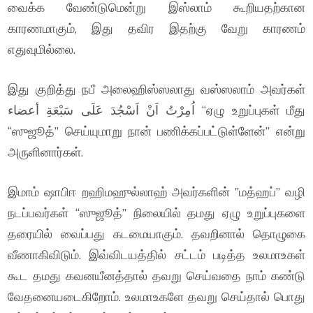
வைக்க வேண்டுமென்று இஸ்லாம் கூறியதற்கான
காரணமாகும், இது தவிர இதற்கு வேறு காரணம்
எதுவுமில்லை.
இது குறித்து நபீ அலைஹிஸ்ஸலாது வஸ்ஸலாம் அவர்கள்
اُمِرْتُ اَنْ اَسْجُدَ عَلَى سَبْعَةِ أعضاء “ஏழு உறுப்புகள் மீது
“ஸுஜூத்” செய்யுமாறு நான் பணிக்கப்பட்டுள்ளேன்” என்று
அருளினார்கள்.
இமாம் ஷாபிஈ றஹிமஹுல்லாஹ் அவர்களின் ”மத்ஹப்” வழி
நடப்பவர்கள் “ஸுஜூத்” நிலையில் தமது ஏழு உறுப்புகளை
தரையில் வைப்பது கடமையாகும். தவறினால் தொழுகை
வீணாகிவிடும். இவ்விடயத்தில் சட்டம் படித்த உலமாஉகள்
கூட தமது கவனயீனத்தால் தவறு செய்வதை நாம் கண்டு
வேதனையடைகிறோம். உலமாஉகளே தவறு செய்தால் பொது