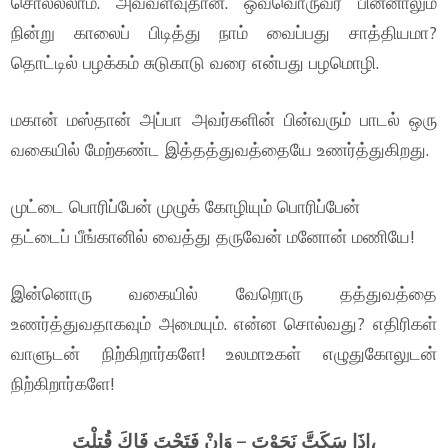
சொல்லலாம். அவ்வளவுதான். ஒவ்வொருவர் பின்னாலும்
நின்று காலைப் பிடித்து நாம் வைப்பது சாத்தியமா?
தொட்டில் பழக்கம் சுடுகாடு வரை என்பது பழமொழி.
மகான் மஸ்தான் அப்பா அவர்களின் பின்வரும் பாடல் ஒரு
வகையில் மேற்கண்ட இத்தத்துவத்தையே உணர்த்துகிறது.
முட்டை பொரிப்பேன் முழுக் கோழியும் பொரிப்பேன்
தட்டைப் பீங்கானில் வைத்து தருவேன் மனோன் மணியே!
இன்னொரு வகையில் வேறொரு தத்துவத்தை
உணர்த்துவதாகவும் அமையும். என்ன சொல்வது? எதிரிகள்
வாளுடன் நிற்கிறார்களே! உலமாஉகள் எழுதுகோலுடன்
நிற்கிறார்களே!
اِذَا سَكَتَّ نَجَوْتَ – وَاِنْ فَتَحْتَ فَاكَ قُتِلْتَ،