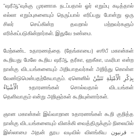
“ஷரீஆ”வுக்கு முரணாக நடப்பதால் ஓர் எறும்பு கடித்தால்
எல்லா எறும்புகளையும் நெருப்பால் எரிப்பது போன்று ஒரு
சிலர் செய்கின்ற தவறால் மற்றவர்களும்
எரிக்கப்படுகின்றார்கள். இதுவே உண்மை.
மேற்கண்ட உதாரணத்தை (தேங்காயை) ஸூபீ மகான்கள்
கூறியது மேலே கூறிய ஷரீஆ, தரீகா, ஹகீகா, மஃரிபா என்ற
நான்கு விடயங்களையும் அறியாதவர்கள் அறிந்து கொள்ள
வேண்டுமென்பதற்கேயாகும். ஏனெனில் بِذِكْرِ الْأَمْثِلَةِ تَتَبَيَّنُ
الْأَشْيَاءُ உதாரணங்கள் சொல்வதால் விடயங்கள்
தெளிவாகும் என்று அறிஞர்கள் கூறியுள்ளார்கள்.
ஞான மகான்கள் இவ்வாறான உதாரணங்கள் கூறி குறித்த
நான்கு விடயங்களையும் விளக்கி வைத்திருக்கும் நிலையில்
இஸ்லாமை அதன் தூய வடிவில் விளங்கிய قرنيون –