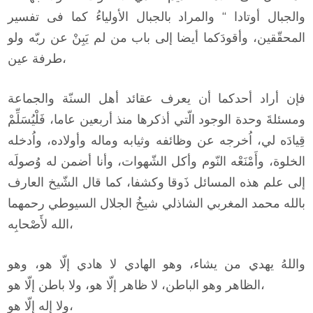
والجبال أوتادا “ والمراد بالجبال الأولياءُ كما فى تفسير
المحقّقين، وأقودَكما أيضا إلى باب من لم يَبِنْ عن ربّه ولو
طرفة عين،
فإن أراد أحدكما أن يعرف عقائد أهل السنّة والجماعة
ومسئلةَ وحدة الوجود الّتي أذكرها منذ أربعين عاما، فَلْيُسَلِّمْ
قِيادَه لي، اُخرجه عن وظائفه وثيابه وماله وأولاده، واُدخله
الخلوة، وأَمْنَعْه النّوم وأكل الشّهوات، وأنا أضمن له وُصولَه
إلى علم هذه المسائل ذَوقا وكشفا، كما قال الشّيخ العارف
بالله محمد المغربي الشاذلي شيخُ الجلال السيوطي رحمهما
الله لأَصْحابِه،
واللهُ يهدي من يشاء، وهو الهادي لا هادي إلّا هو، وهو
الظاهر وهو الباطن، لا ظاهر إلّا هو، ولا باطن إلّا هو،
ولا إله إلّا هو،