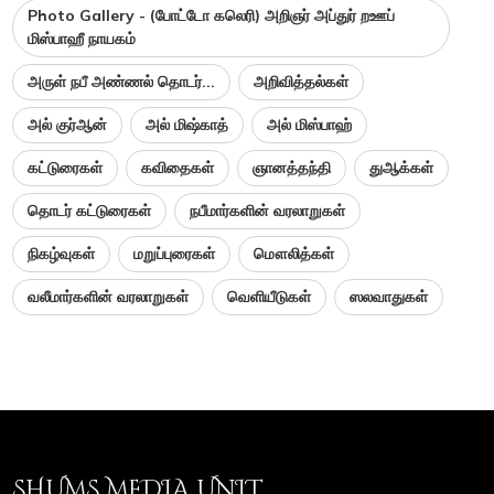
Photo Gallery - (போட்டோ கலெரி) அறிஞர் அப்துர் றஊப்
மிஸ்பாஹீ நாயகம்
அருள் நபீ அண்ணல் தொடர்...
அறிவித்தல்கள்
அல் குர்ஆன்
அல் மிஷ்காத்
அல் மிஸ்பாஹ்
கட்டுரைகள்
கவிதைகள்
ஞானத்தந்தி
துஆக்கள்
தொடர் கட்டுரைகள்
நபீமார்களின் வரலாறுகள்
நிகழ்வுகள்
மறுப்புரைகள்
மௌலித்கள்
வலீமார்களின் வரலாறுகள்
வெளியீடுகள்
ஸலவாதுகள்
SHUMS MEDIA UNIT