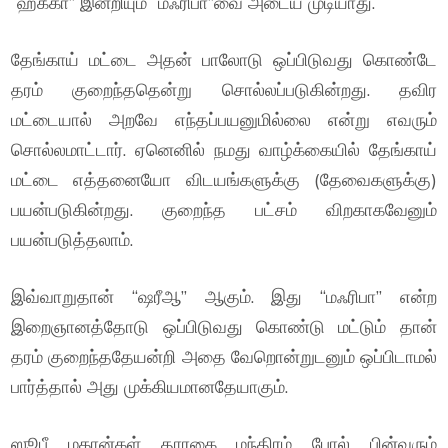
“ஹகீகா” இன்றியும் “மஃரிபா”வை அடைய முடியாது.
தேங்காய் மட்டை அதன் பாலோடு ஒப்பிடுவது கொண்டே
தரம் குறைந்ததென்று சொல்லப்படுகின்றது. தவிர
மட்டையால் அறவே எந்தப்பயனுமில்லை என்று எவரும்
சொல்லமாட்டார். ஏனெனில் நமது வாழ்க்கையில் தேங்காய்
மட்டை எத்தனையோ விடயங்களுக்கு (தேவைகளுக்கு)
பயன்படுகின்றது. குறைந்த பட்சம் விறகாகவேனும்
பயன்படுத்தலாம்.
இவ்வாறுதான் “ஷரீஆ” ஆகும். இது “மஃரிபா” என்ற
இறைஞானத்தோடு ஒப்பிடுவது கொண்டு மட்டும் தான்
தரம் குறைந்ததேயன்றி அதை வேறொன்றுடனும் ஒப்பிடாமல்
பார்த்தால் அது முக்கியமானதேயாகும்.
ஸூபீ மகான்கள் தாரகை மந்திரம் போல் பின்வரும்