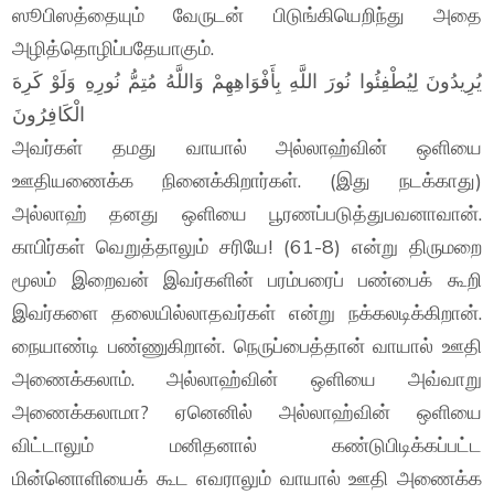
ஸூபிஸத்தையும் வேருடன் பிடுங்கியெறிந்து அதை
அழித்தொழிப்பதேயாகும்.
يُرِيدُونَ لِيُطْفِئُوا نُورَ اللَّهِ بِأَفْوَاهِهِمْ وَاللَّهُ مُتِمُّ نُورِهِ وَلَوْ كَرِهَ
الْكَافِرُونَ
அவர்கள் தமது வாயால் அல்லாஹ்வின் ஒளியை
ஊதியணைக்க நினைக்கிறார்கள். (இது நடக்காது)
அல்லாஹ் தனது ஒளியை பூரணப்படுத்துபவனாவான்.
காபிர்கள் வெறுத்தாலும் சரியே! (61-8) என்று திருமறை
மூலம் இறைவன் இவர்களின் பரம்பரைப் பண்பைக் கூறி
இவர்களை தலையில்லாதவர்கள் என்று நக்கலடிக்கிறான்.
நையாண்டி பண்ணுகிறான். நெருப்பைத்தான் வாயால் ஊதி
அணைக்கலாம். அல்லாஹ்வின் ஒளியை அவ்வாறு
அணைக்கலாமா? ஏனெனில் அல்லாஹ்வின் ஒளியை
விட்டாலும் மனிதனால் கண்டுபிடிக்கப்பட்ட
மின்னொளியைக் கூட எவராலும் வாயால் ஊதி அணைக்க