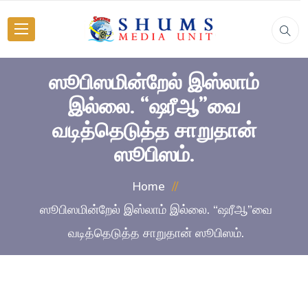
ஸூபிஸமின்றேல் இஸ்லாம்
இல்லை. “ஷரீஆ”வை
வடித்தெடுத்த சாறுதான்
ஸூபிஸம்.
Home
ஸூபிஸமின்றேல் இஸ்லாம் இல்லை. “ஷரீஆ”வை
வடித்தெடுத்த சாறுதான் ஸூபிஸம்.