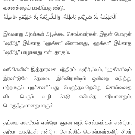
வசனத்தைப் பாவிப்பதுண்டு.
اَلْحَقِيْقَةُ بِلَا شَرِيْعَةٍ بَاطِلَةٌ، وَالشَّرِيْعَةُ بِلَا حَقِيْقَةٍ عَاطِلَةٌ
இவ்வாறு அவர்கள் அடிக்கடி சொல்வார்கள். இதன் பொருள்
“ஷரீஆ” இல்லாத “ஹகீகா” வீணானது, “ஹகீகா” இல்லாத
“ஷரீஆ” பாழானது என்பதாகும்.
ஸூபிகளின் இத்தாரகை மந்திரம் “ஷரீஆ”வும், “ஹகீகா”வும்
இரண்டுமே தேவை. இவ்விரண்டில் ஒன்றை எடுத்து
மற்றதைப் புறக்கணிப்பது பெருந்தவறென்று சொல்வதை
விட பெரும் வழி கேடு என்பதே சரியானதும்,
பொருத்தமானதுமாகும்.
தம்மை ஸூபீகள் என்றோ, ஞான வழி செல்பவர்கள் என்றோ,
தரீகா வாதிகள் என்றோ சொல்லிக் கொள்பவர்களிற் சிலர்