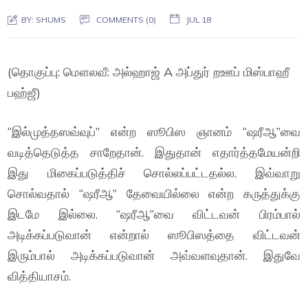
BY:
SHUMS
COMMENTS (0)
JUL 18
(தொகுப்பு: மௌலவீ: அல்ஹாஜ் A அப்துர் றஊப் மிஸ்பாஹீ
பஹ்ஜீ)
“இல்முத்தஸவ்வுப்” என்ற ஸூபிஸ ஞானம் “ஷரீஆ”வை
வடித்தெடுத்த சாறேதான். இதுதான் எதார்த்தமேயன்றி
இது மிகைப்படுத்திச் சொல்லப்பட்டதல்ல. இவ்வாறு
சொல்வதால் “ஷரீஆ” தேவையில்லை என்ற கருத்துக்கு
இடமே இல்லை. “ஷரீஆ”வை விட்டவன் பிரம்பால்
அடிக்கப்படுவான் என்றால் ஸூபிஸத்தை விட்டவன்
இரும்பால் அடிக்கப்படுவான் அவ்வளவுதான். இதுவே
வித்தியாசம்.