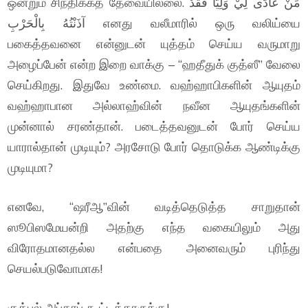
ஒன்றும் சிந்திக்கத் தேவையில்லை. مَنْ عَادَى لِيْ وَلِيًّا فَقَدْ
آذَنْتُهُ بِالْحَرْبِ எனது வலீமாரில் ஒரு வலிய்யை
பகைத்தவனை என்னுடன் யுத்தம் செய்ய வருமாறு
அழைப்பேன் என்ற இறை வாக்கு – “ஹதீதுக் குத்ஸீ” வேலை
செய்கிறது. இதுவே உண்மை. வஹ்ஹாபிகளின் ஆயுதம்
வஹ்ஹாபான அல்லாஹ்வின் நவீன ஆயுதங்களின்
முன்னால் சரண்தான். படைத்தவனுடன் போர் செய்ய
யாரால்தான் முடியும்? அரசோடு போர் தொடுக்க ஆண்டிக்கு
முடியுமா?
எனவே, “ஷரீஆ”வின் வடித்தெடுத்த சாறுதான்
ஸூபிஸமேயன்றி அதற்கு எந்த வகையிலும் அது
விரோதமானதல்ல என்பதை அனைவரும் புரிந்து
செயல்படுவோமாக!
குத்புல் அப்தாப் கூட்டத்தாருக்கு!