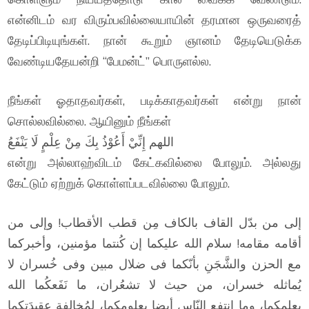
என்னிடம் வர விரும்பவில்லையாயின் தரமான ஒருவரைத்
தேடிப்பிடியுங்கள். நான் கூறும் ஞானம் தேடியெடுக்க
வேண்டியதேயன்றி “பேமன்ட்” பொருளல்ல.
நீங்கள் ஓதாதவர்கள், படிக்காதவர்கள் என்று நான்
சொல்லவில்லை. ஆயினும் நீங்கள்
اللهم إِنِّيْ أَعُوْذُ بِكَ مِنْ عِلْمٍ لَا يَنْفَعُ
என்று அல்லாஹ்விடம் கேட்கவில்லை போலும். அல்லது
கேட்டும் ஏற்றுக் கொள்ளப்படவில்லை போலும்.
إلى من بدّل القاف بالكاف مِن قطب الأقطاب! وإلى من
أقامه مقامه! سلام الله عليكما إن كُنتما مؤمنين، وأخبركما
مع الحزن والشَّجَنِ بأنّكما فى ضلال مبين وفى خُسران لا
يُماثله خسران، من حيث لا تشعُران، ما نَفَعكُما الله
بعلمكما، وما انتفع النّاس أيضا بعلومكما، لمُخالفة عقيدَتِكما