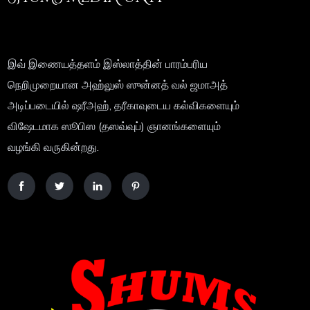
இவ் இணையத்தளம் இஸ்லாத்தின் பாரம்பரிய
நெறிமுறையான அஹ்லுஸ் ஸுன்னத் வல் ஜமாஅத்
அடிப்படையில் ஷரீஅஹ், தரீகாவுடைய கல்விகளையும்
விஷேடமாக ஸூபிஸ (தஸவ்வுப்) ஞானங்களையும்
வழங்கி வருகின்றது.