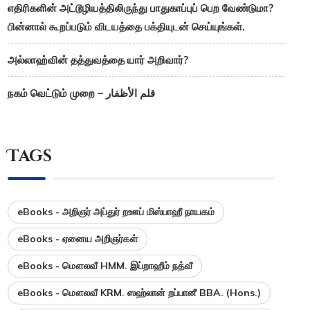
எதிரிகளின் அட்டூழியத்திலிருந்து பாதுகாப்புப் பெற வேண்டுமா?
பின்னால் கூறப்படும் விடயத்தை பக்தியுடன் செய்யுங்கள்.
அல்லாஹ்வின் தத்துவத்தை யார் அறிவார்?
நகம் வெட்டும் முறை – قلم الأظفار
Tags
eBooks - அறிஞர் அப்துர் றஊப் மிஸ்பாஹீ நாயகம்
eBooks - ஏனைய அறிஞர்கள்
eBooks - மௌலவீ HMM. இப்றாஹீம் நத்வீ
eBooks - மௌலவீ KRM. ஸஹ்லான் றப்பானீ BBA. (Hons.)