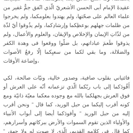
عقيدةَ الإمام أبى الحسن الأشعريّ الّذي اتّفق جمٌّ غفير من
علماء العالم على صحّتها، ولم يهتدوا بعلومكما، ولم يخرجوا
من ظلمات جهلهم بوعظِكما وإرشادِكما، ولم يذُوقوا أيّ لذّة
من لذّاتِ الإيمان والإخلاص والإيقان، والعلوم والأعمال، ولم
يذوقوا طَعمَ عباداتهم، بل ضلّوا ووقعوا فى وهدة الكفر
والضلالة، وما بقي لكما من سعيِكما إلّا رفعُ الأصوات
وإضاعة الأوقات،
فائتياني بقلوب صافية، وصدور خالية، ونيّات صالحة، لكي
أَقُودَكما إلى باب ربّكما الّذي تزعمانه أنّه على العرش أو
فوق العرش بجهلكما بالله مع وجوده معكما معيّة ذاتيّة ومع
كونه أقرب إليكما من حبل الوريد، كما قال ” ونحن أقرب
إليه من حبل الوريد “ وأقودَكما أيضا إلى أبواب الأنبياء
والأولياء الذين تقوم السموات والأرض ببركاتهم وأسرارهم،
كما قال فى كلامه القديم، الّذي لا صوت له ولا جهة، ”