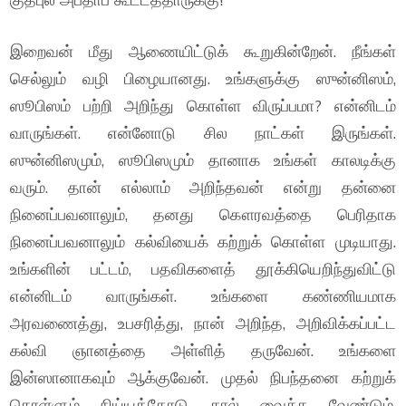
இறைவன் மீது ஆணையிட்டுக் கூறுகின்றேன். நீங்கள்
செல்லும் வழி பிழையானது. உங்களுக்கு ஸுன்னிஸம்,
ஸூபிஸம் பற்றி அறிந்து கொள்ள விருப்பமா? என்னிடம்
வாருங்கள். என்னோடு சில நாட்கள் இருங்கள்.
ஸுன்னிஸமும், ஸூபிஸமும் தானாக உங்கள் காலடிக்கு
வரும். தான் எல்லாம் அறிந்தவன் என்று தன்னை
நினைப்பவனாலும், தனது கௌரவத்தை பெரிதாக
நினைப்பவனாலும் கல்வியைக் கற்றுக் கொள்ள முடியாது.
உங்களின் பட்டம், பதவிகளைத் தூக்கியெறிந்துவிட்டு
என்னிடம் வாருங்கள். உங்களை கண்ணியமாக
அரவணைத்து, உபசரித்து, நான் அறிந்த, அறிவிக்கப்பட்ட
கல்வி ஞானத்தை அள்ளித் தருவேன். உங்களை
இன்ஸானாகவும் ஆக்குவேன். முதல் நிபந்தனை கற்றுக்
கொள்ளும் நிய்யத்தோடு கால் வைக்க வேண்டும்.