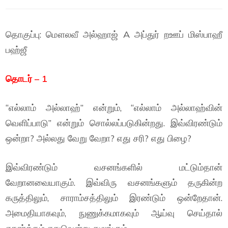
தொகுப்பு: மௌலவீ அல்ஹாஜ் A அப்துர் றஊப் மிஸ்பாஹீ
பஹ்ஜீ
தொடர் – 1
“எல்லாம் அல்லாஹ்” என்றும், “எல்லாம் அல்லாஹ்வின்
வெளிப்பாடு” என்றும் சொல்லப்படுகின்றது. இவ்விரண்டும்
ஒன்றா? அல்லது வேறு வேறா? எது சரி? எது பிழை?
இவ்விரண்டும் வசனங்களில் மட்டும்தான்
வேறானவையாகும். இவ்விரு வசனங்களும் தருகின்ற
கருத்திலும், சாராம்சத்திலும் இரண்டும் ஒன்றேதான்.
அமைதியாகவும், நுணுக்கமாகவும் ஆய்வு செய்தால்