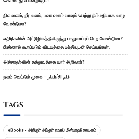
கொல்வது போன்றாகும்!
நில வளம், நீர் வளம், பண வளம் யாவும் பெற்று நிம்மதியாக வாழ
வேண்டுமா?
எதிரிகளின் அட்டூழியத்திலிருந்து பாதுகாப்புப் பெற வேண்டுமா?
பின்னால் கூறப்படும் விடயத்தை பக்தியுடன் செய்யுங்கள்.
அல்லாஹ்வின் தத்துவத்தை யார் அறிவார்?
நகம் வெட்டும் முறை – قلم الأظفار
Tags
eBooks - அறிஞர் அப்துர் றஊப் மிஸ்பாஹீ நாயகம்