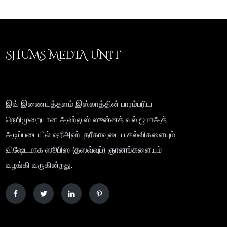
SHUMS MEDIA UNIT
இவ் இணையத்தளம் இஸ்லாத்தின் பாரம்பரிய
நெறிமுறையான அஹ்லுஸ் ஸுன்னத் வல் ஜமாஅத்
அடிப்படையில் ஷரீஅஹ், தரீகாவுடைய கல்விகளையும்
விஷேடமாக ஸூபிஸ (தஸவ்வுப்) ஞானங்களையும்
வழங்கி வருகின்றது.