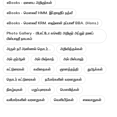
eBooks - ஏனைய அறிஞர்கள்
eBooks - மௌலவீ HMM. இப்றாஹீம் நத்வீ
eBooks - மௌலவீ KRM. ஸஹ்லான் றப்பானீ BBA. (Hons.)
Photo Gallery - (போட்டோ கலெரி) அறிஞர் அப்துர் றஊப்
மிஸ்பாஹீ நாயகம்
அருள் நபீ அண்ணல் தொடர்...
அறிவித்தல்கள்
அல் குர்ஆன்
அல் மிஷ்காத்
அல் மிஸ்பாஹ்
கட்டுரைகள்
கவிதைகள்
ஞானத்தந்தி
துஆக்கள்
தொடர் கட்டுரைகள்
நபீமார்களின் வரலாறுகள்
நிகழ்வுகள்
மறுப்புரைகள்
மௌலித்கள்
வலீமார்களின் வரலாறுகள்
வெளியீடுகள்
ஸலவாதுகள்