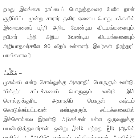
நமது இலங்கை நாட்டைப் பொறுத்தவரை மேலே நான்
குறிப்பிட்ட மூன்று சாரார் தவிர ஏனைய பொது மக்களில்
இறைவனைப் பற்றி அறிய வேண்டிய விடயங்களையும்,
நபீமார் பற்றி அறிய வேண்டிய விடயங்களையும்
அறியாதவர்களே 90 வீதம் உள்ளனர். இவர்கள் நிரந்தரப்
பாவிகளாவர்.
مُكَلَّفْ –
முகல்லப் என்ற சொல்லுக்கு அகராதிப் பொருளும் உண்டு.
“பிக்ஹ்” சட்டக்கலைப் பொருளும் உண்டு. இச்
சொல்லுக்குரிய அகராதிப் பொருள் கஷ்டம்
கொடுக்கப்பட்டவன் என்பதாகும். சட்டக்கலையில்
இச்சொல்லை இரண்டு அம்சங்கள் உள்ள ஒருவனுக்கு
பயன்படுத்துவார்கள். ஒன்று عَاقِلْ மற்றது بَالِغْ (ஆகில்
பாலிக்غ ) “ஆகில்” என்றால் புத்தியுள்ளவன். “பாலிக்غ”