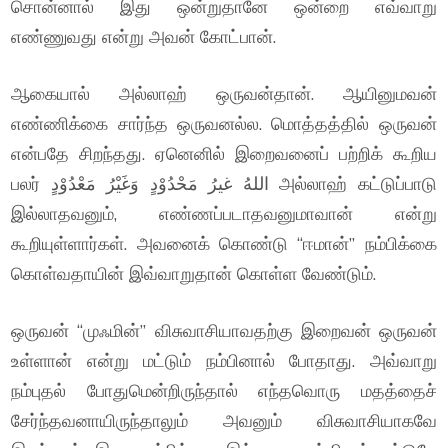
சொன்னால் இது ஒன்றுதானே ஒன்றை எவ்வாறு
எண்ணுவது என்று அவன் கோட்பான்.
ஆகையால் அல்லாஹ் ஒருவன்தான். ஆயினுமவன்
எண்ணிக்கை சார்ந்த ஒருவனல்ல. மொத்தத்தில் ஒருவன்
என்பதே சிறந்தது. ஏனெனில் இறைவனைப் பற்றிக் கூறிய
பலர் اللهُ غيرُ مَحْدُوْدٍ وَغَيْرُ مَعْدُوْدٍ அல்லாஹ் கட்டுப்பாடு
இல்லாதவனும், எண்ணப்படாதவனுமாவான் என்று
கூறியுள்ளார்கள். அவனைக் கொண்டு “ஈமான்” நம்பிக்கை
கொள்வதாயின் இவ்வாறுதான் கொள்ள வேண்டும்.
ஒருவன் “முஃமின்” விசுவாசியாவதற்கு இறைவன் ஒருவன்
உள்ளான் என்று மட்டும் நம்பினால் போதாது. அவ்வாறு
நம்புதல் போதுமென்றிருந்தால் எந்தவொரு மதத்தைச்
சேர்ந்தவனாயிருந்தாலும் அவனும் விசுவாசியாகவே