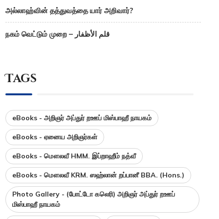
அல்லாஹ்வின் தத்துவத்தை யார் அறிவார்?
நகம் வெட்டும் முறை – قلم الأظفار
Tags
eBooks - அறிஞர் அப்துர் றஊப் மிஸ்பாஹீ நாயகம்
eBooks - ஏனைய அறிஞர்கள்
eBooks - மௌலவீ HMM. இப்றாஹீம் நத்வீ
eBooks - மௌலவீ KRM. ஸஹ்லான் றப்பானீ BBA. (Hons.)
Photo Gallery - (போட்டோ கலெரி) அறிஞர் அப்துர் றஊப்
மிஸ்பாஹீ நாயகம்