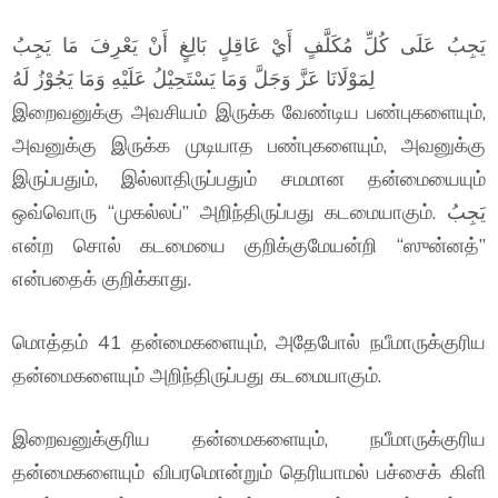
يَجِبُ عَلَى كُلِّ مُكَلَّفٍ أَيْ عَاقِلٍ بَالِغٍ أَنْ يَعْرِفَ مَا يَجِبُ
لِمَوْلَانَا عَزَّ وَجَلَّ وَمَا يَسْتَحِيْلُ عَلَيْهِ وَمَا يَجُوْزُ لَهُ
இறைவனுக்கு அவசியம் இருக்க வேண்டிய பண்புகளையும்,
அவனுக்கு இருக்க முடியாத பண்புகளையும், அவனுக்கு
இருப்பதும், இல்லாதிருப்பதும் சமமான தன்மையையும்
ஒவ்வொரு “முகல்லப்” அறிந்திருப்பது கடமையாகும். يَجِبُ
என்ற சொல் கடமையை குறிக்குமேயன்றி “ஸுன்னத்”
என்பதைக் குறிக்காது.
மொத்தம் 41 தன்மைகளையும், அதேபோல் நபீமாருக்குரிய
தன்மைகளையும் அறிந்திருப்பது கடமையாகும்.
இறைவனுக்குரிய தன்மைகளையும், நபீமாருக்குரிய
தன்மைகளையும் விபரமொன்றும் தெரியாமல் பச்சைக் கிளி