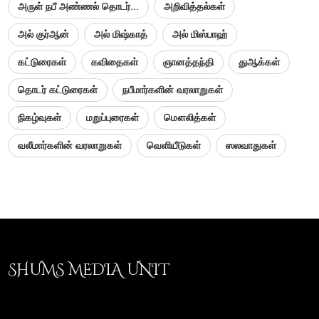
அருள் நபீ அண்ணல் தொடர்...
அறிவித்தல்கள்
அல் குர்ஆன்
அல் மிஷ்காத்
அல் மிஸ்பாஹ்
கட்டுரைகள்
கவிதைகள்
ஞானத்தந்தி
துஆக்கள்
தொடர் கட்டுரைகள்
நபீமார்களின் வரலாறுகள்
நிகழ்வுகள்
மறுப்புரைகள்
மௌலித்கள்
வலீமார்களின் வரலாறுகள்
வெளியீடுகள்
ஸலவாதுகள்
SHUMS MEDIA UNIT