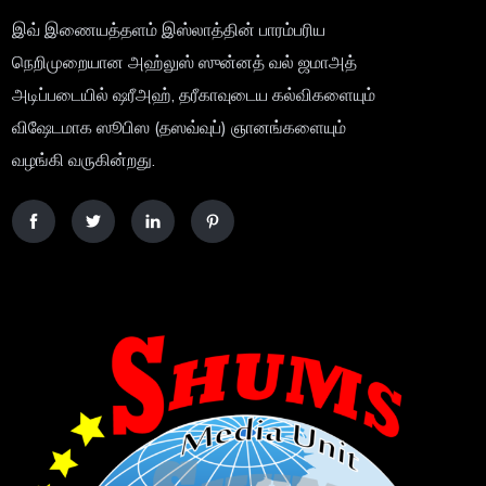
இவ் இணையத்தளம் இஸ்லாத்தின் பாரம்பரிய
நெறிமுறையான அஹ்லுஸ் ஸுன்னத் வல் ஜமாஅத்
அடிப்படையில் ஷரீஅஹ், தரீகாவுடைய கல்விகளையும்
விஷேடமாக ஸூபிஸ (தஸவ்வுப்) ஞானங்களையும்
வழங்கி வருகின்றது.