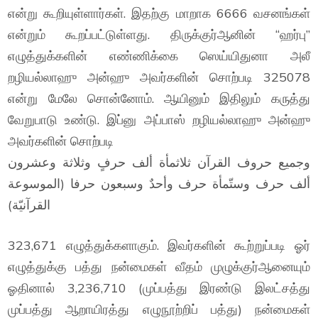
என்று கூறியுள்ளார்கள். இதற்கு மாறாக 6666 வசனங்கள்
என்றும் கூறப்பட்டுள்ளது. திருக்குர்ஆனின் “ஹர்பு”
எழுத்துக்களின் எண்ணிக்கை ஸெய்யிதுனா அலீ
றழியல்லாஹு அன்ஹு அவர்களின் சொற்படி 325078
என்று மேலே சொன்னோம். ஆயினும் இதிலும் கருத்து
வேறுபாடு உண்டு. இப்னு அப்பாஸ் றழியல்லாஹு அன்ஹு
அவர்களின் சொற்படி
وجميع حروف القرآن ثلاثمأة ألف حرفٍ وثلاثة وعشرون
ألف حرف وستّمأة حرف وأحدٌ وسبعون حرفا (الموسوعة
القرآنيّة)
323,671 எழுத்துக்களாகும். இவர்களின் கூற்றுப்படி ஓர்
எழுத்துக்கு பத்து நன்மைகள் வீதம் முழுக்குர்ஆனையும்
ஓதினால் 3,236,710 (முப்பத்து இரண்டு இலட்சத்து
முப்பத்து ஆறாயிரத்து எழுநூற்றிப் பத்து) நன்மைகள்