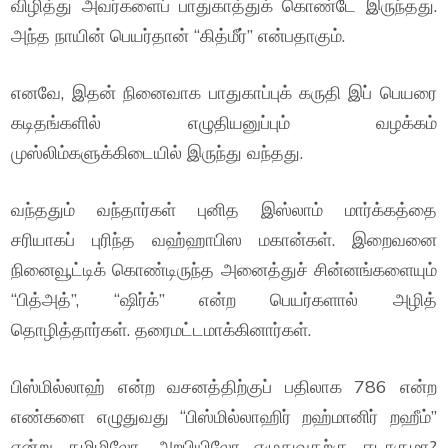
விழித்து அவர்களைப் பாதுகாத்துக் கொண்டே இருந்தது.
அந்த நாயின் பெயர்தான் “கித்மீர்” என்பதாகும்.
எனவே, இதன் நினைவாக பாதுகாப்புக் கருதி இப் பெயரை
கடிதங்களில் எழுதியனுப்பும் வழக்கம்
முஸ்லிம்களுக்கிடையில் இருந்து வந்தது.
வந்ததும் வந்தார்கள் புனித இஸ்லாம் மார்க்கத்தை
சரியாகப் புரிந்த வஹ்ஹாபிஸ மகான்கள். இறைவனை
நினைவூட்டிக் கொண்டிருந்த அனைத்துச் சின்னங்களையும்
“பித்அத்”, “ஷிர்க்” என்ற பெயர்களால் அழித்
தொழித்தார்கள். தரைமட்டமாக்கினார்கள்.
பிஸ்மில்லாஹ் என்ற வசனத்திற்குப் பதிலாக 786 என்ற
எண்களை எழுதுவது “பிஸ்மில்லாஹிர் றஹ்மானிர் றஹீம்”
என்று தமிழிலோ, அறபியிலோ எழுதுவதற்கு ஈடாகுமா?