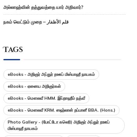
அல்லாஹ்வின் தத்துவத்தை யார் அறிவார்?
நகம் வெட்டும் முறை – قلم الأظفار
Tags
eBooks - அறிஞர் அப்துர் றஊப் மிஸ்பாஹீ நாயகம்
eBooks - ஏனைய அறிஞர்கள்
eBooks - மௌலவீ HMM. இப்றாஹீம் நத்வீ
eBooks - மௌலவீ KRM. ஸஹ்லான் றப்பானீ BBA. (Hons.)
Photo Gallery - (போட்டோ கலெரி) அறிஞர் அப்துர் றஊப்
மிஸ்பாஹீ நாயகம்