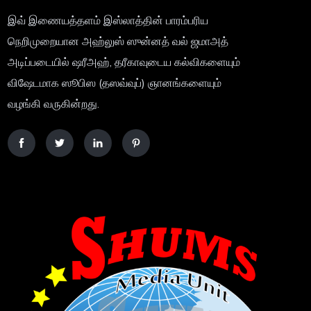
இவ் இணையத்தளம் இஸ்லாத்தின் பாரம்பரிய
நெறிமுறையான அஹ்லுஸ் ஸுன்னத் வல் ஜமாஅத்
அடிப்படையில் ஷரீஅஹ், தரீகாவுடைய கல்விகளையும்
விஷேடமாக ஸூபிஸ (தஸவ்வுப்) ஞானங்களையும்
வழங்கி வருகின்றது.