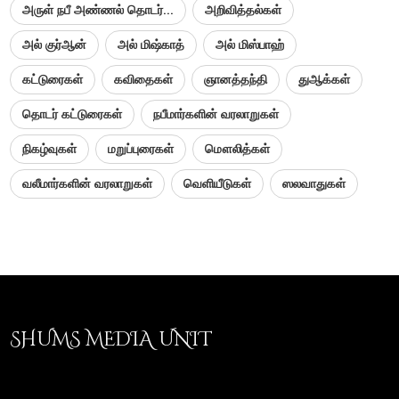
அருள் நபீ அண்ணல் தொடர்...
அறிவித்தல்கள்
அல் குர்ஆன்
அல் மிஷ்காத்
அல் மிஸ்பாஹ்
கட்டுரைகள்
கவிதைகள்
ஞானத்தந்தி
துஆக்கள்
தொடர் கட்டுரைகள்
நபீமார்களின் வரலாறுகள்
நிகழ்வுகள்
மறுப்புரைகள்
மௌலித்கள்
வலீமார்களின் வரலாறுகள்
வெளியீடுகள்
ஸலவாதுகள்
SHUMS MEDIA UNIT