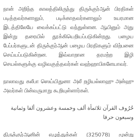
நான் அறிந்த காலத்திலிருந்து திருக்குர்ஆன் பிரதிகள்
படித்தவர்களாலும், படிக்காதவர்களாலும் உயரமான
இடத்திலேயே வைக்கப்பட்டு வந்துள்ளன. ஆயினும் அது
இன்று தரையில் தூக்கியெறியப்படுகின்றது. பழைய
பேப்பர்களுடன் திருக்குர்ஆன் பழைய பிரதிகளும் விற்பனை
செய்யப்படுகின்றன. இவ்வாறான தரமற்ற இழி
செயல்களுக்கு வழிவகுத்தவர்கள் வஹ்ஹாபிகளேயாவர்.
நாலாவது கலீபா ஸெய்யிதுனா அலீ றழியல்லாஹு அன்ஹு
அவர்கள் பின்வருமாறு கூறியுள்ளார்கள்.
حُرُوف القرآن ثلاثمأة ألف وخمسة وعشرون ألفا وثمانية
وسبعون حرفا
திருக்குர்ஆனின் எழுத்துக்கள் (325078) மூன்று