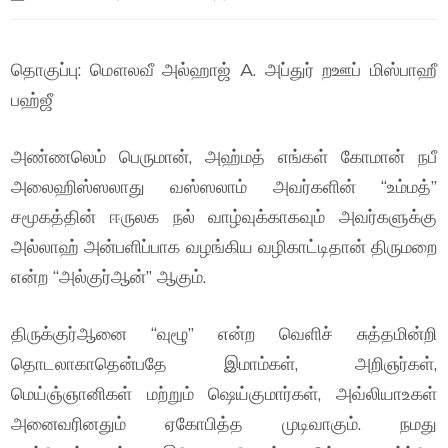
தொகுப்பு: மௌலவீ அல்ஹாஜ் A. அப்துர் றஊப் மிஸ்பாஹீ
பஹ்ஜீ
அண்ணலெம் பெருமான், அஹ்மத் எங்கள் கோமான் நபீ
அலைஹிஸ்ஸலாது வஸ்ஸலாம் அவர்களின் “உம்மத்”
சமூகத்தின் ஈருலக நல் வாழ்வுக்காகவும் அவர்களுக்கு
அல்லாஹ் அன்பளிப்பாக வழங்கிய வழிகாட்டிதான் திருமறை
என்ற “அல்குர்ஆன்” ஆகும்.
திருக்குர்ஆனை “வுழூ” என்ற வெளிச் சுத்தமின்றி
தொடலாகாதென்பதே இமாம்கள், அறிஞர்கள்,
மெய்ஞ்ஞானிகள் மற்றும் ஷெய்குமார்கள், அவ்லியாஉகள்
அனைவரினதும் ஏகோபித்த முடிவாகும். நமது