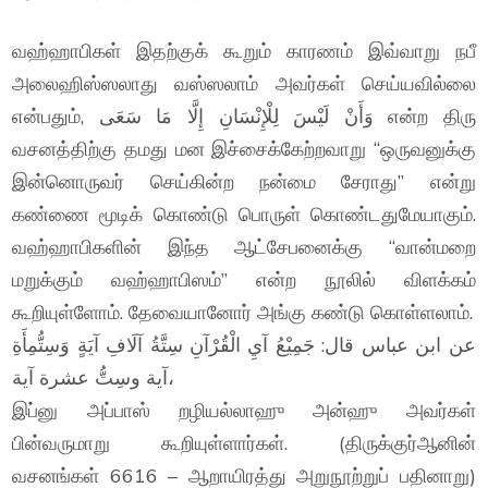
வஹ்ஹாபிகள் இதற்குக் கூறும் காரணம் இவ்வாறு நபீ
அலைஹிஸ்ஸலாது வஸ்ஸலாம் அவர்கள் செய்யவில்லை
என்பதும், وَأَنْ لَيْسَ لِلْإِنْسَانِ إِلَّا مَا سَعَى என்ற திரு
வசனத்திற்கு தமது மன இச்சைக்கேற்றவாறு “ஒருவனுக்கு
இன்னொருவர் செய்கின்ற நன்மை சேராது” என்று
கண்ணை மூடிக் கொண்டு பொருள் கொண்டதுமேயாகும்.
வஹ்ஹாபிகளின் இந்த ஆட்சேபனைக்கு “வான்மறை
மறுக்கும் வஹ்ஹாபிஸம்” என்ற நூலில் விளக்கம்
கூறியுள்ளோம். தேவையானோர் அங்கு கண்டு கொள்ளலாம்.
عن ابن عباس قال: جَمِيْعُ آيِ الْقُرْآنِ سِتَّةُ آلَافِ آيَةٍ وَسِتُّمِأَةِ
آية وسِتُّ عشرة آية،
இப்னு அப்பாஸ் றழியல்லாஹு அன்ஹு அவர்கள்
பின்வருமாறு கூறியுள்ளார்கள். (திருக்குர்ஆனின்
வசனங்கள் 6616 – ஆறாயிரத்து அறுநூற்றுப் பதினாறு)