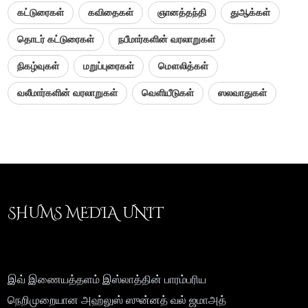
கட்டுரைகள்
கவிதைகள்
ஞானத்தந்தி
துஆக்கள்
தொடர் கட்டுரைகள்
நபீமார்களின் வரலாறுகள்
நிகழ்வுகள்
மறுப்புரைகள்
மௌலித்கள்
வலீமார்களின் வரலாறுகள்
வெளியீடுகள்
ஸலவாதுகள்
SHUMS MEDIA UNIT
இவ் இணையத்தளம் இஸ்லாத்தின் பாரம்பரிய
நெறிமுறையான அஹ்லுஸ் ஸுன்னத் வல் ஜமாஅத்