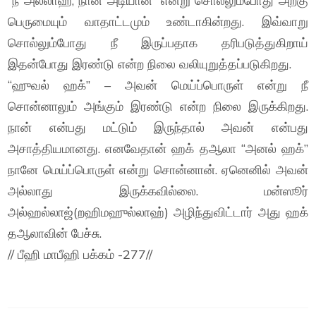
“நீ அல்லாஹ், நான் அடியான்” என்று சொல்லும்போது அற்கு
பெருமையும் வாதாட்டமும் உண்டாகின்றது. இவ்வாறு
சொல்லும்போது நீ இருப்பதாக தரிபடுத்துகிறாய்
இதன்போது இரண்டு என்ற நிலை வலியுறுத்தப்படுகிறது.
“ஹுவல் ஹக்” – அவன் மெய்ப்பொருள் என்று நீ
சொன்னாலும் அங்கும் இரண்டு என்ற நிலை இருக்கிறது.
நான் என்பது மட்டும் இருந்தால் அவன் என்பது
அசாத்தியமானது. எனவேதான் ஹக் தஆலா “அனல் ஹக்”
நானே மெய்ப்பொருள் என்று சொன்னான். ஏனெனில் அவன்
அல்லாது இருக்கவில்லை. மன்ஸூர்
அல்ஹல்லாஜ்(றஹிமஹுல்லாஹ்) அழிந்துவிட்டார் அது ஹக்
தஆலாவின் பேச்சு.
// பீஹி மாபீஹி பக்கம் -277//