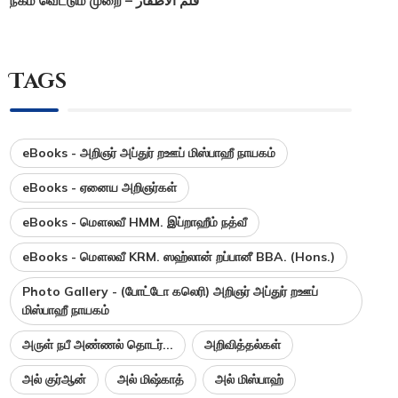
நகம் வெட்டும் முறை – قلم الأظفار
Tags
eBooks - அறிஞர் அப்துர் றஊப் மிஸ்பாஹீ நாயகம்
eBooks - ஏனைய அறிஞர்கள்
eBooks - மௌலவீ HMM. இப்றாஹீம் நத்வீ
eBooks - மௌலவீ KRM. ஸஹ்லான் றப்பானீ BBA. (Hons.)
Photo Gallery - (போட்டோ கலெரி) அறிஞர் அப்துர் றஊப்
மிஸ்பாஹீ நாயகம்
அருள் நபீ அண்ணல் தொடர்...
அறிவித்தல்கள்
அல் குர்ஆன்
அல் மிஷ்காத்
அல் மிஸ்பாஹ்