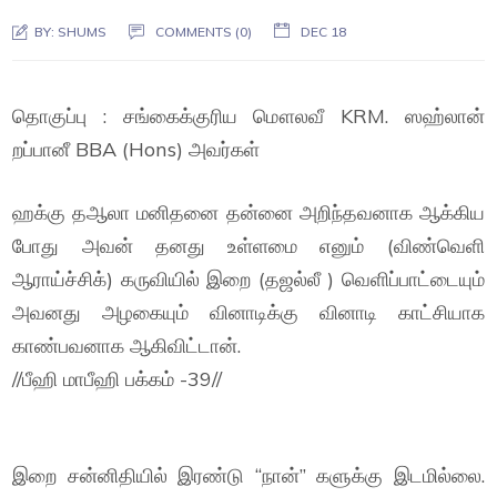
BY:
SHUMS
COMMENTS (0)
DEC 18
தொகுப்பு : சங்கைக்குரிய மௌலவீ KRM. ஸஹ்லான்
றப்பானீ BBA (Hons) அவர்கள்
ஹக்கு தஆலா மனிதனை தன்னை அறிந்தவனாக ஆக்கிய
போது அவன் தனது உள்ளமை எனும் (விண்வெளி
ஆராய்ச்சிக்) கருவியில் இறை (தஜல்லீ ) வெளிப்பாட்டையும்
அவனது அழகையும் வினாடிக்கு வினாடி காட்சியாக
காண்பவனாக ஆகிவிட்டான்.
//பீஹி மாபீஹி பக்கம் -39//
இறை சன்னிதியில் இரண்டு “நான்” களுக்கு இடமில்லை.