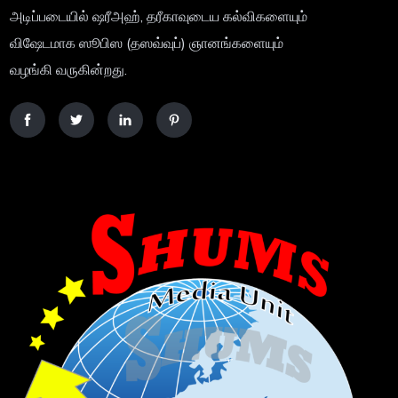
அடிப்படையில் ஷரீஅஹ், தரீகாவுடைய கல்விகளையும்
விஷேடமாக ஸூபிஸ (தஸவ்வுப்) ஞானங்களையும்
வழங்கி வருகின்றது.